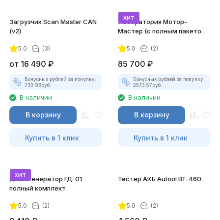
хит
Загрузчик Scan Master CAN
Лаборатория Мотор-
(v2)
Мастер (с полным пакетом
лицензий)
5.0
(3)
5.0
(2)
от
16 490
₽
85 700
₽
Бонусных рублей за покупку:
Бонусных рублей за покупку:
733.93
руб.
2573.57
руб.
В наличии
В наличии
В корзину
В корзину
Купить в 1 клик
Купить в 1 клик
хит
Дымогенератор ГД-01
Тестер АКБ Autool BT-460
полный комплект
5.0
(2)
5.0
(2)