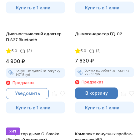
Купить в 1 клик
Купить в 1 клик
Диагностический адаптер
Дымогенератор ГД-02
ELS27 Bluetooth
5.0
(3)
5.0
(2)
7 630
₽
4 900
₽
Бонусных рублей за покупку:
Бонусных рублей за покупку:
229.13
руб.
147.15
руб.
Предзаказ
Предзаказ
В корзину
Уведомить
Купить в 1 клик
Купить в 1 клик
хит
Генератор дыма G-Smoke
Комплект конусных пробок-
(базовый комплект)
заглушек №2