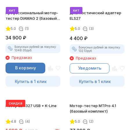
хит
хит
Профессиональный мотор-
Диагностический адаптер
тестер DIAMAG 2 (базовый
ELS27
комплект)
5.0
(1)
5.0
(3)
34 900
₽
4 400
₽
Бонусных рублей за покупку:
Бонусных рублей за покупку:
1048.05
руб.
132.13
руб.
Предзаказ
Предзаказ
В корзину
Уведомить
Купить в 1 клик
Купить в 1 клик
скидка
Набор ELM327 USB + K-Line
Мотор-тестер MTPro 4.1
(базовый комплект)
4.8
(4)
5.0
(2)