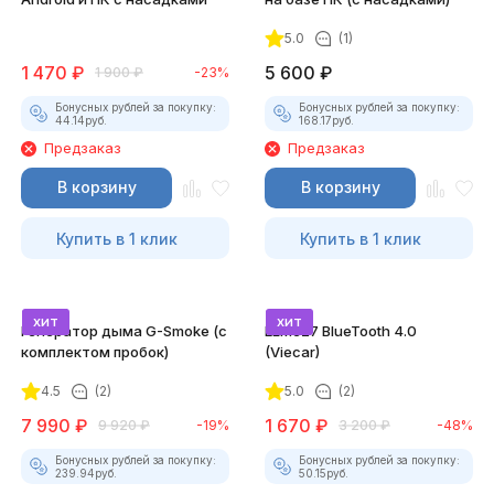
5.0
(1)
1 470
₽
5 600
₽
1 900
₽
-23%
Бонусных рублей за покупку:
Бонусных рублей за покупку:
44.14
руб.
168.17
руб.
Предзаказ
Предзаказ
В корзину
В корзину
Купить в 1 клик
Купить в 1 клик
хит
хит
Генератор дыма G-Smoke (c
ELM327 BlueTooth 4.0
комплектом пробок)
(Viecar)
4.5
(2)
5.0
(2)
7 990
₽
1 670
₽
9 920
₽
-19%
3 200
₽
-48%
Бонусных рублей за покупку:
Бонусных рублей за покупку:
239.94
руб.
50.15
руб.