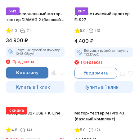
хит
хит
Профессиональный мотор-
Диагностический адаптер
тестер DIAMAG 2 (базовый
ELS27
комплект)
5.0
(1)
5.0
(3)
34 900
₽
4 400
₽
Бонусных рублей за покупку:
Бонусных рублей за покупку:
1048.05
руб.
132.13
руб.
Предзаказ
Предзаказ
В корзину
Уведомить
Купить в 1 клик
Купить в 1 клик
скидка
Набор ELM327 USB + K-Line
Мотор-тестер MTPro 4.1
(базовый комплект)
4.8
(4)
5.0
(2)