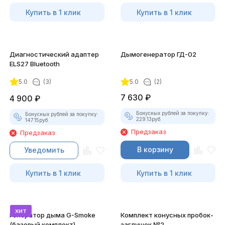
Купить в 1 клик
Купить в 1 клик
Диагностический адаптер
Дымогенератор ГД-02
ELS27 Bluetooth
5.0
(3)
5.0
(2)
7 630
₽
4 900
₽
Бонусных рублей за покупку:
Бонусных рублей за покупку:
229.13
руб.
147.15
руб.
Предзаказ
Предзаказ
В корзину
Уведомить
Купить в 1 клик
Купить в 1 клик
хит
Генератор дыма G-Smoke
Комплект конусных пробок-
(базовый комплект)
заглушек №2