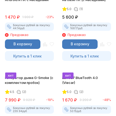
5.0
(1)
1 470
₽
5 600
₽
1 900
₽
-23%
Бонусных рублей за покупку:
Бонусных рублей за покупку:
44.14
руб.
168.17
руб.
Предзаказ
Предзаказ
В корзину
В корзину
Купить в 1 клик
Купить в 1 клик
хит
хит
Генератор дыма G-Smoke (c
ELM327 BlueTooth 4.0
комплектом пробок)
(Viecar)
4.5
(2)
5.0
(2)
7 990
₽
1 670
₽
9 920
₽
-19%
3 200
₽
-48%
Бонусных рублей за покупку:
Бонусных рублей за покупку:
239.94
руб.
50.15
руб.