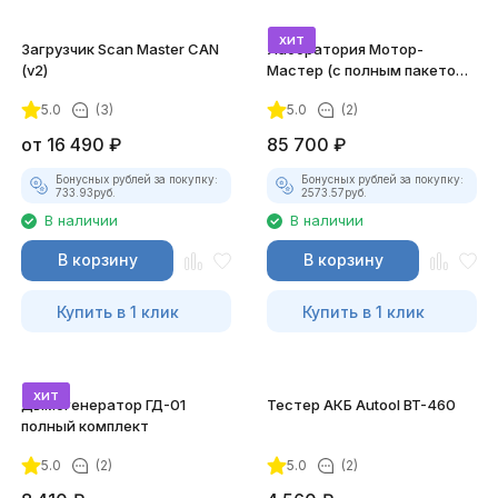
хит
Загрузчик Scan Master CAN
Лаборатория Мотор-
(v2)
Мастер (с полным пакетом
лицензий)
5.0
(3)
5.0
(2)
от
16 490
₽
85 700
₽
Бонусных рублей за покупку:
Бонусных рублей за покупку:
733.93
руб.
2573.57
руб.
В наличии
В наличии
В корзину
В корзину
Купить в 1 клик
Купить в 1 клик
хит
Дымогенератор ГД-01
Тестер АКБ Autool BT-460
полный комплект
5.0
(2)
5.0
(2)