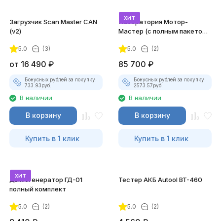
хит
Загрузчик Scan Master CAN
Лаборатория Мотор-
(v2)
Мастер (с полным пакетом
лицензий)
5.0
(3)
5.0
(2)
от
16 490
₽
85 700
₽
Бонусных рублей за покупку:
Бонусных рублей за покупку:
733.93
руб.
2573.57
руб.
В наличии
В наличии
В корзину
В корзину
Купить в 1 клик
Купить в 1 клик
хит
Дымогенератор ГД-01
Тестер АКБ Autool BT-460
полный комплект
5.0
(2)
5.0
(2)