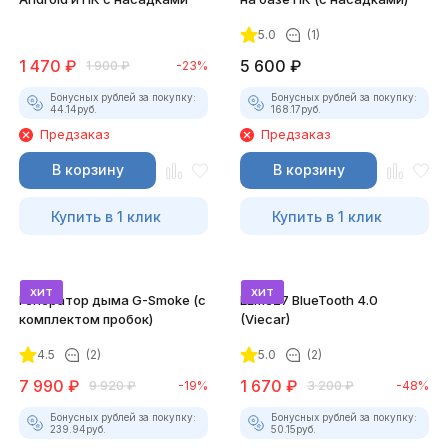
5.0
(1)
1 470
₽
5 600
₽
1 900
₽
-23%
Бонусных рублей за покупку:
Бонусных рублей за покупку:
44.14
руб.
168.17
руб.
Предзаказ
Предзаказ
В корзину
В корзину
Купить в 1 клик
Купить в 1 клик
хит
хит
Генератор дыма G-Smoke (c
ELM327 BlueTooth 4.0
комплектом пробок)
(Viecar)
4.5
(2)
5.0
(2)
7 990
₽
1 670
₽
9 920
₽
-19%
3 200
₽
-48%
Бонусных рублей за покупку:
Бонусных рублей за покупку:
239.94
руб.
50.15
руб.