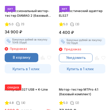
хит
хит
Профессиональный мотор-
Диагностический адаптер
тестер DIAMAG 2 (базовый
ELS27
комплект)
5.0
(1)
5.0
(3)
34 900
₽
4 400
₽
Бонусных рублей за покупку:
Бонусных рублей за покупку:
1048.05
руб.
132.13
руб.
Предзаказ
Предзаказ
В корзину
Уведомить
Купить в 1 клик
Купить в 1 клик
скидка
Набор ELM327 USB + K-Line
Мотор-тестер MTPro 4.1
(базовый комплект)
4.8
(4)
5.0
(2)