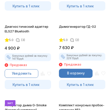
Купить в 1 клик
Купить в 1 клик
Диагностический адаптер
Дымогенератор ГД-02
ELS27 Bluetooth
5.0
(3)
5.0
(2)
7 630
₽
4 900
₽
Бонусных рублей за покупку:
Бонусных рублей за покупку:
229.13
руб.
147.15
руб.
Предзаказ
Предзаказ
В корзину
Уведомить
Купить в 1 клик
Купить в 1 клик
хит
Генератор дыма G-Smoke
Комплект конусных пробок-
(базовый комплект)
заглушек №2