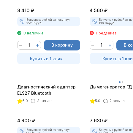
8 410
₽
4 560
₽
Бонусных рублей за покупку:
Бонусных рублей за по
252.55
руб.
136.94
руб.
В наличии
Предзаказ
В корзину
В к
Купить в 1 клик
Купить в 1 кли
Диагностический адаптер
Дымогенератор ГД
ELS27 Bluetooth
5.0
3 отзыва
5.0
2 отзыва
4 900
₽
7 630
₽
Бонусных рублей за покупку:
Бонусных рублей за по