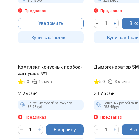
147.15
руб.
229.13
руб.
Предзаказ
Предзаказ
Уведомить
В к
Купить в 1 клик
Купить в 1 кли
Комплект конусных пробок-
Дымогенератор SM
заглушек №1
5.0
1 отзыв
5.0
3 отзыва
2 790
₽
31 750
₽
Бонусных рублей за покупку:
Бонусных рублей за по
83.78
руб.
953.45
руб.
Предзаказ
Предзаказ
В корзину
В к