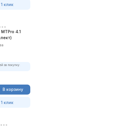
 1 клик
MTPro 4.1
лект)
ва
ей за покупку:
В корзину
 1 клик