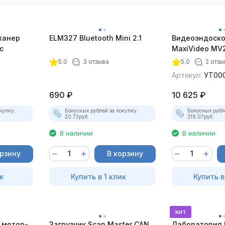
канер
ELM327 Bluetooth Mini 2.1
Видеоэндоско
с
MaxiVideo MV2
5.0
3 отзыва
5.0
2 отзы
Артикул:
УТ00
690
₽
10 625
₽
купку:
Бонусных рублей за покупку:
Бонусных рубл
20.72
руб.
319.07
руб.
В наличии
В наличии
орзину
В корзину
к
Купить в 1 клик
Купить в
хит
 мотор-
Загрузчик Scan Master CAN
Лаборатория 