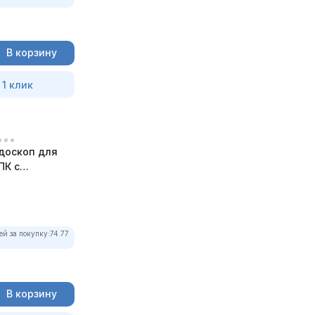
В корзину
 1 клик
доскоп для
ПК с
ей за покупку:
74.77
В корзину