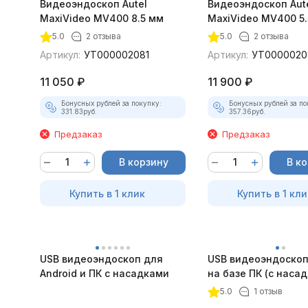
Видеоэндоскоп Autel
Видеоэндоскоп Aut
MaxiVideo MV400 8.5 мм
MaxiVideo MV400 5.
5.0
2 отзыва
5.0
2 отзыва
Артикул:
УТ000002081
Артикул:
УТ0000020
11 050
₽
11 900
₽
Бонусных рублей за покупку:
Бонусных рублей за по
331.83
руб.
357.36
руб.
Предзаказ
Предзаказ
В корзину
В к
Купить в 1 клик
Купить в 1 кли
USB видеоэндоскоп для
USB видеоэндоскоп
Android и ПК с насадками
на базе ПК (с наса
5.0
1 отзыв