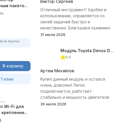
Виктор Сергеев
лным пакетом
Отличный инструмент! Удобен в
ва
использовании, справляется со
своей задачей быстро и
качественно. Благодаря съемнику
удалось избежать лишних хлопот с
31 июля 2026
демонтажем головки блока
ей за покупку:
цилиндров.
Модуль Toyota Denso Diesel 2.8D для ChipTuningPRO
5.0
В корзину
Артем Михайлов
 1 клик
Купил данный модуль и остался
очень доволен! Легко
подключается, работает
стабильно и мощность двигателя
заметно увеличилась. Рекомендую
30 июля 2026
п Wi-Fi для
всем, кто занимается тюнингом
 с креплением
Toyota.
а
0