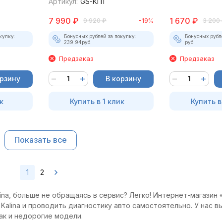
Артикул:
GS-КП1
7 990
₽
1 670
₽
9 920
₽
-19%
3 200
купку:
Бонусных рублей за покупку:
Бонусных рубл
239.94
руб.
руб.
Предзаказ
Предзаказ
орзину
В корзину
к
Купить в 1 клик
Купить в
Показать все
1
2
ina, больше не обращаясь в сервис? Легко! Интернет-магазин 
Kalina и проводить диагностику авто самостоятельно. У нас в
ак и недорогие модели.