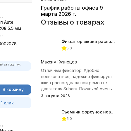
График работы офиса 9
марта 2026 г.
Отзывы о товарах
п Autel
08 5.5 мм
ва
Фиксатор шкива распредвала (Subaru) JTC-4409
0002078
5.0
Максим Кузнецов
ей за покупку:
Отличный фиксатор! Удобно
пользоваться, надёжно фиксирует
шкив распредвала при ремонте
двигателя Subaru. Покупкой очень
В корзину
доволен.
3 августа 2026
 1 клик
Съемник форсунок новых дизельных двигателей Jonnesway
5.0
Мотор-