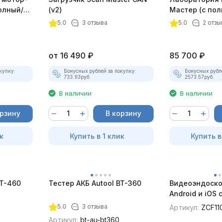
олный/
(v2)
Мастер (с по
плект)
лицензий)
5.0
3 отзыва
5.0
2 отзы
от
16 490
₽
85 700
₽
купку:
Бонусных рублей за покупку:
Бонусных рубл
733.93
руб.
2573.57
руб.
В наличии
В наличии
орзину
В корзину
к
Купить в 1 клик
Купить в
BT-460
Тестер АКБ Autool BT-360
Видеоэндоско
Android и iOS
для смартфон
5.0
3 отзыва
Артикул:
ZCF11
Артикул:
bt-au-bt360