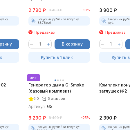
2 790
₽
3 900
₽
3 400
₽
-18%
купку:
Бонусных рублей за покупку:
Бонусных рубл
83.78
руб.
руб.
Предзаказ
Предзаказ
орзину
В корзину
к
Купить в 1 клик
Купить в
хит
-02
Генератор дыма G-Smoke
Комплект кон
(базовый комплект)
заглушек №2
5.0
5 отзывов
Артикул:
GS
6 290
₽
2 390
₽
8 400
₽
-25%
купку:
Бонусных рублей за покупку:
Бонусных рубл