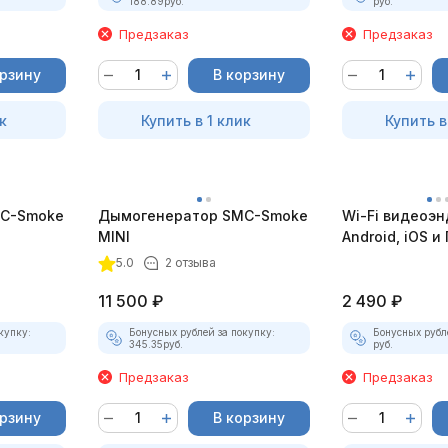
188.89
руб.
руб.
Предзаказ
Предзаказ
орзину
В корзину
к
Купить в 1 клик
Купить в
C-Smoke
Дымогенератор SMC-Smoke
Wi-Fi видеоэн
MINI
Android, iOS и 
насадками
5.0
2 отзыва
11 500
₽
2 490
₽
купку:
Бонусных рублей за покупку:
Бонусных рубл
345.35
руб.
руб.
Предзаказ
Предзаказ
орзину
В корзину