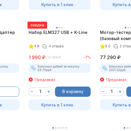
к
Купить в 1 клик
Купить в
скидка
даптер
Набор ELM327 USB + K-Line
Мотор-тестер 
(базовый комп
4.8
4 отзыва
5.0
2 отзы
1 990
₽
77 290
₽
2 140
₽
-7%
купку:
Бонусных рублей за покупку:
Бонусных рубл
59.76
руб.
2321.02
руб.
Предзаказ
Предзаказ
В корзину
к
Купить в 1 клик
Купить в