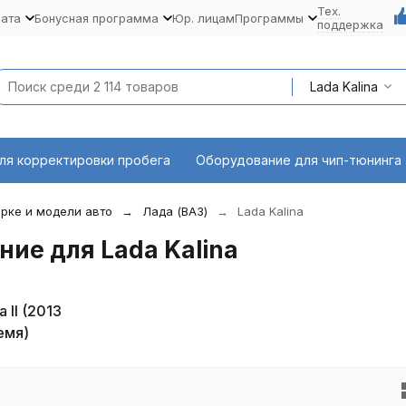
Тех.
лата
Бонусная программа
Юр. лицам
Программы
поддержка
Lada Kalina
ля корректировки пробега
Оборудование для чип-тюнинга
рке и модели авто
Лада (ВАЗ)
Lada Kalina
ие для Lada Kalina
a II (2013
емя)