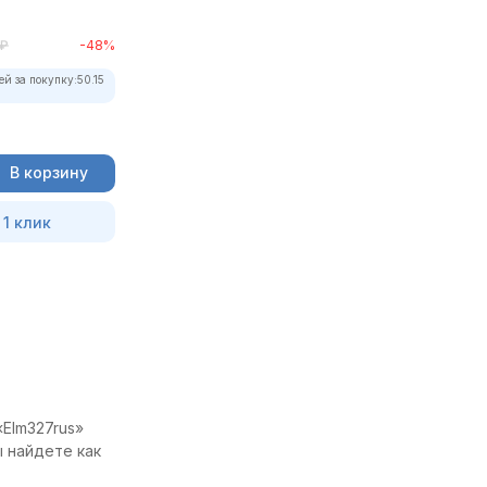
₽
-48%
ей за покупку:
50.15
В корзину
 1 клик
«Elm327rus»
ы найдете как