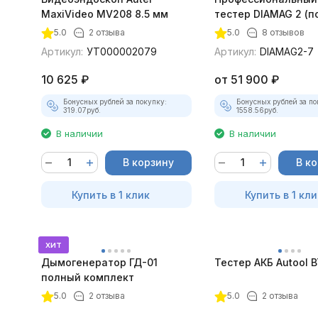
MaxiVideo MV208 8.5 мм
тестер DIAMAG 2 (п
максимальный ком
5.0
2 отзыва
5.0
8 отзывов
Артикул:
УТ000002079
Артикул:
DIAMAG2-7
10 625
₽
от
51 900
₽
Бонусных рублей за покупку:
Бонусных рублей за по
319.07
руб.
1558.56
руб.
В наличии
В наличии
В корзину
В к
Купить в 1 клик
Купить в 1 кли
хит
Дымогенератор ГД-01
Тестер АКБ Autool 
полный комплект
5.0
2 отзыва
5.0
2 отзыва