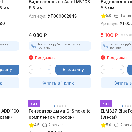
el
Видеоэндоскоп Autel MV108
Видеоэндоско
5 мм
8.5 мм
5.5 мм
5.0
1 отзы
Артикул:
УТ000002848
80
Артикул:
УТ00
4 080
₽
5 100
₽
575 4
купку:
Бонусных рублей за покупку:
Бонусных рубл
122.52
руб.
153.15
руб.
Предзаказ
Предзаказ
орзину
В корзину
к
Купить в 1 клик
Купить в
хит
хит
 ADD1100
Генератор дыма G-Smoke (c
ELM327 BlueTo
дками)
комплектом пробок)
(Viecar)
4.5
2 отзыва
5.0
2 отзы