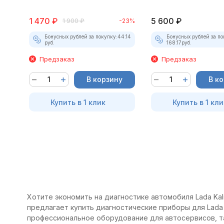
1 470
₽
5 600
₽
1 900
₽
-23%
Бонусных рублей за покупку:
44.14
Бонусных рублей за по
руб.
168.17
руб.
Предзаказ
Предзаказ
В корзину
В к
Купить в 1 клик
Купить в 1 кли
Хотите экономить на диагностике автомобиля Lada Kal
предлагает купить диагностические приборы для Lada 
профессиональное оборудование для автосервисов, т