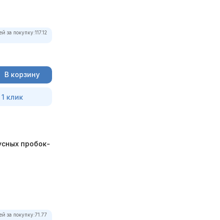
ей за покупку:
117.12
В корзину
 1 клик
усных пробок-
ей за покупку:
71.77