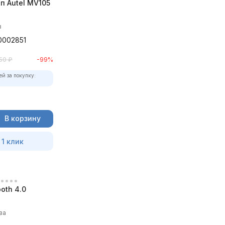
п Autel MV105
в
0002851
50
₽
-99%
ей за покупку:
В корзину
 1 клик
oth 4.0
ва