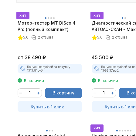
хит
хит
Мотор-тестер MT DiSco 4
Диагностический с
Pro (полный комплект)
АВТОАС-СКАН - Мак
покупателей
5.0
2 отзыва
5.0
2 отзыва
от
38 490
₽
45 500
₽
Бонусных рублей за покупку:
Бонусных рублей за по
1313.81
руб.
1366.37
руб.
В наличии
В наличии
В корзину
В к
Купить в 1 клик
Купить в 1 кли
хит
Видеоэндоскоп Autel
Профессиональный