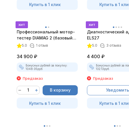
Купить в 1 клик
Купить в 1 кли
хит
хит
Профессиональный мотор-
Диагностический а
тестер DIAMAG 2 (базовый
ELS27
комплект)
5.0
1 отзыв
5.0
3 отзыва
34 900
₽
4 400
₽
Бонусных рублей за покупку:
Бонусных рублей за по
1048.05
руб.
132.13
руб.
Предзаказ
Предзаказ
В корзину
Уведомить
Купить в 1 клик
Купить в 1 кли