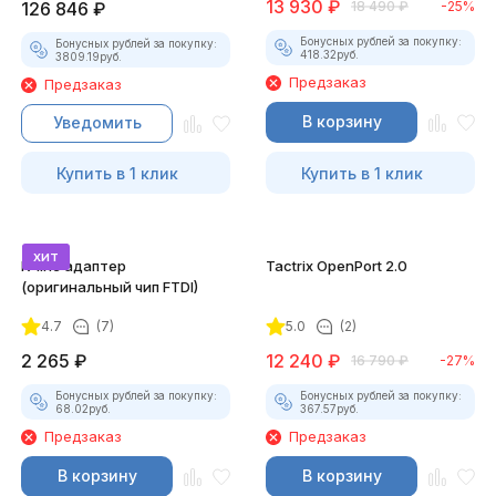
13 930
₽
126 846
₽
18 490
₽
-25%
Бонусных рублей за покупку:
Бонусных рублей за покупку:
418.32
руб.
3809.19
руб.
Предзаказ
Предзаказ
В корзину
Уведомить
Купить в 1 клик
Купить в 1 клик
хит
K-line адаптер
Tactrix OpenPort 2.0
(оригинальный чип FTDI)
4.7
(7)
5.0
(2)
2 265
₽
12 240
₽
16 790
₽
-27%
Бонусных рублей за покупку:
Бонусных рублей за покупку:
68.02
руб.
367.57
руб.
Предзаказ
Предзаказ
В корзину
В корзину