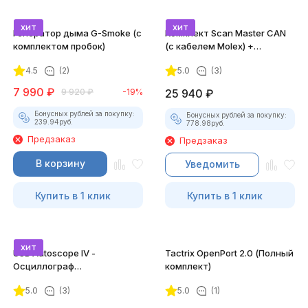
хит
хит
Генератор дыма G-Smoke (c
Комплект Scan Master CAN
комплектом пробок)
(с кабелем Molex) +
Лицензии
4.5
(2)
5.0
(3)
7 990
₽
9 920
₽
-19%
25 940
₽
Бонусных рублей за покупку:
Бонусных рублей за покупку:
239.94
руб.
778.98
руб.
Предзаказ
Предзаказ
В корзину
Уведомить
Купить в 1 клик
Купить в 1 клик
хит
USB Autoscope IV -
Tactrix OpenPort 2.0 (Полный
Осциллограф
комплект)
Постоловского 4 (полный
5.0
(3)
5.0
(1)
комплект)