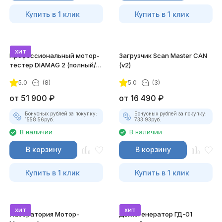
Купить в 1 клик
Купить в 1 клик
хит
Профессиональный мотор-
Загрузчик Scan Master CAN
тестер DIAMAG 2 (полный/
(v2)
максимальный комплект)
5.0
(8)
5.0
(3)
от
51 900
₽
от
16 490
₽
Бонусных рублей за покупку:
Бонусных рублей за покупку:
1558.56
руб.
733.93
руб.
В наличии
В наличии
В корзину
В корзину
Купить в 1 клик
Купить в 1 клик
хит
хит
Лаборатория Мотор-
Дымогенератор ГД-01