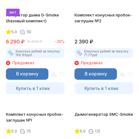
хит
Генератор дыма G-Smoke
Комплект конусных пробок-
(базовый комплект)
заглушек №2
5.0
(5)
6 290
₽
2 390
₽
8 400
₽
-25%
Бонусных рублей за покупку:
Бонусных рублей за покупку:
188.89
руб.
71.77
руб.
Предзаказ
Предзаказ
В корзину
В корзину
Купить в 1 клик
Купить в 1 клик
Комплект конусных пробок-
Дымогенератор SMC-Smoke
заглушек №1
5.0
(1)
5.0
(3)