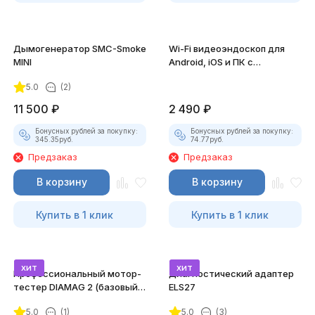
Дымогенератор SMC-Smoke
Wi-Fi видеоэндоскоп для
MINI
Android, iOS и ПК с
насадками
5.0
(2)
11 500
₽
2 490
₽
Бонусных рублей за покупку:
Бонусных рублей за покупку:
345.35
руб.
74.77
руб.
Предзаказ
Предзаказ
В корзину
В корзину
Купить в 1 клик
Купить в 1 клик
хит
хит
Профессиональный мотор-
Диагностический адаптер
тестер DIAMAG 2 (базовый
ELS27
комплект)
5.0
(1)
5.0
(3)