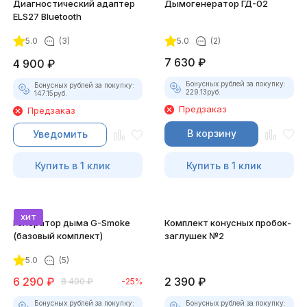
Диагностический адаптер
Дымогенератор ГД-02
ELS27 Bluetooth
5.0
(3)
5.0
(2)
7 630
₽
4 900
₽
Бонусных рублей за покупку:
Бонусных рублей за покупку:
229.13
руб.
147.15
руб.
Предзаказ
Предзаказ
В корзину
Уведомить
Купить в 1 клик
Купить в 1 клик
хит
Генератор дыма G-Smoke
Комплект конусных пробок-
(базовый комплект)
заглушек №2
5.0
(5)
6 290
₽
2 390
₽
8 400
₽
-25%
Бонусных рублей за покупку:
Бонусных рублей за покупку: