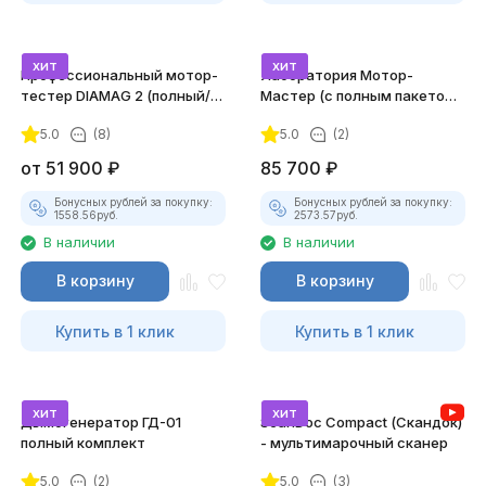
хит
хит
Профессиональный мотор-
Лаборатория Мотор-
тестер DIAMAG 2 (полный/
Мастер (с полным пакетом
максимальный комплект)
лицензий)
5.0
(8)
5.0
(2)
от
51 900
₽
85 700
₽
Бонусных рублей за покупку:
Бонусных рублей за покупку:
1558.56
руб.
2573.57
руб.
В наличии
В наличии
В корзину
В корзину
Купить в 1 клик
Купить в 1 клик
хит
хит
Дымогенератор ГД-01
ScanDoc Compact (Скандок)
полный комплект
- мультимарочный сканер
5.0
(2)
5.0
(3)