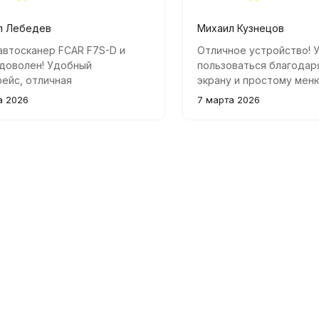
л Лебедев
Михаил Кузнецов
автосканер FCAR F7S-D и
Отличное устройство! 
 доволен! Удобный
пользоваться благодар
ейс, отличная
экрану и простому мен
ональность и широкий
языке. Все функции раб
а 2026
7 марта 2026
р поддерживаемых
быстро находит ошибки
билей. Дисплей большой и
их устранить.
 подключение простое и
льное. Рекомендую всем
ссионалам!