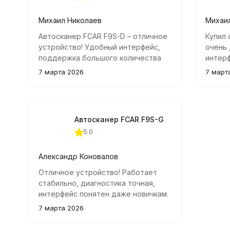
Михаил Николаев
Михаи
Автосканер FCAR F9S-D – отличное
Купил 
устройство! Удобный интерфейс,
очень
поддержка большого количества
интерф
марок авто и отличная русификация.
функци
7 марта 2026
7 март
Работает быстро и стабильно,
спект
идеально подходит как для
автомо
новичков, так и профессионалов.
яркий,
стаби
Автосканер FCAR F9S-G
профе
5.0
Александр Коновалов
Отличное устройство! Работает
стабильно, диагностика точная,
интерфейс понятен даже новичкам.
Отлично справляется со всеми
7 марта 2026
задачами от чтения ошибок до
программирования блоков.