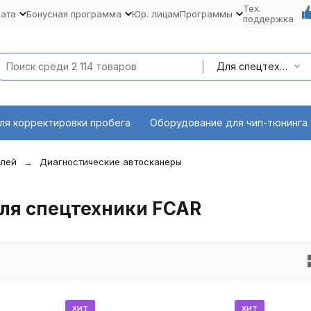
Тех.
лата
Бонусная программа
Юр. лицам
Программы
поддержка
Для спецтехники
ля корректировки пробега
Оборудование для чип-тюнинга
илей
Диагностические автосканеры
ля спецтехники FCAR
хит
хит