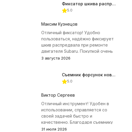
Фиксатор шкива распредвала (Subaru) JTC-4409
5.0
Максим Кузнецов
Отличный фиксатор! Удобно
пользоваться, надёжно фиксирует
шкив распредвала при ремонте
двигателя Subaru. Покупкой очень
доволен.
3 августа 2026
Съемник форсунок новых дизельных двигателей Jonnesway
5.0
Виктор Сергеев
Отличный инструмент! Удобен в
использовании, справляется со
своей задачей быстро и
качественно. Благодаря съемнику
удалось избежать лишних хлопот с
31 июля 2026