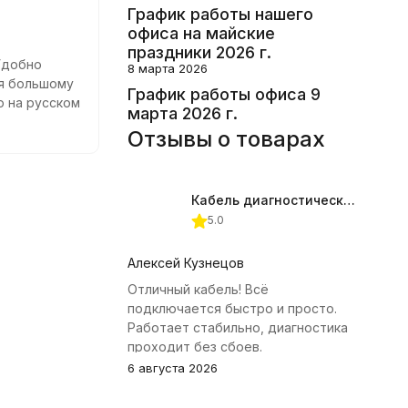
График работы нашего
офиса на майские
праздники 2026 г.
Удобно
8 марта 2026
я большому
График работы офиса 9
ю на русском
марта 2026 г.
отают четко,
Отзывы о товарах
 и помогает
Кабель диагностический ГАЗ 24 для АВТОАС
5.0
Алексей Кузнецов
Отличный кабель! Всё
подключается быстро и просто.
Работает стабильно, диагностика
проходит без сбоев.
6 августа 2026