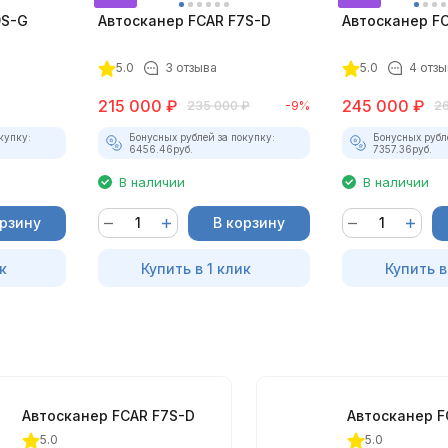
9S-G
Автосканер FCAR F7S-D
Автосканер F
5.0
3 отзыва
5.0
4 отзы
215 000
₽
245 000
₽
235 000
₽
-9%
2
купку:
Бонусных рублей за покупку:
Бонусных рубл
6456.46
руб.
7357.36
руб.
В наличии
В наличии
орзину
В корзину
к
Купить в 1 клик
Купить в
Автосканер FCAR F7S-D
Автосканер F
5.0
5.0