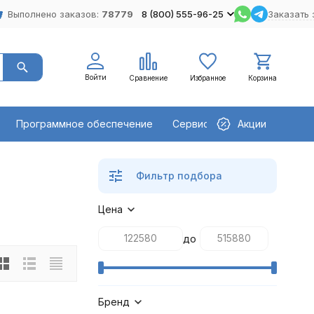
Выполнено заказов:
78779
8 (800) 555-96-25
Заказать 
Войти
Сравнение
Избранное
Корзина
Программное обеспечение
Сервисное оборудование
Акции
Фильтр подбора
Цена
до
Бренд