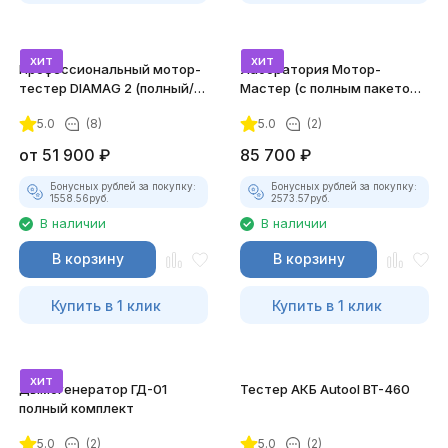
хит
хит
Профессиональный мотор-
Лаборатория Мотор-
тестер DIAMAG 2 (полный/
Мастер (с полным пакетом
максимальный комплект)
лицензий)
5.0
(8)
5.0
(2)
от
51 900
₽
85 700
₽
Бонусных рублей за покупку:
Бонусных рублей за покупку:
1558.56
руб.
2573.57
руб.
В наличии
В наличии
В корзину
В корзину
Купить в 1 клик
Купить в 1 клик
хит
Дымогенератор ГД-01
Тестер АКБ Autool BT-460
полный комплект
5.0
(2)
5.0
(2)