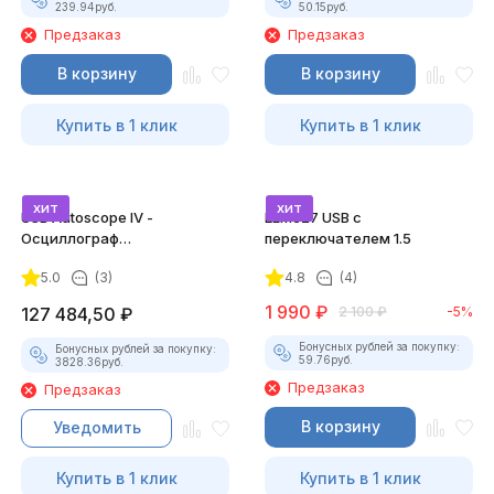
239.94
руб.
50.15
руб.
Предзаказ
Предзаказ
В корзину
В корзину
Купить в 1 клик
Купить в 1 клик
хит
хит
USB Autoscope IV -
ELM327 USB с
Осциллограф
переключателем 1.5
Постоловского 4 (полный
5.0
(3)
4.8
(4)
комплект)
1 990
₽
127 484,50
₽
2 100
₽
-5%
Бонусных рублей за покупку:
Бонусных рублей за покупку:
59.76
руб.
3828.36
руб.
Предзаказ
Предзаказ
В корзину
Уведомить
Купить в 1 клик
Купить в 1 клик