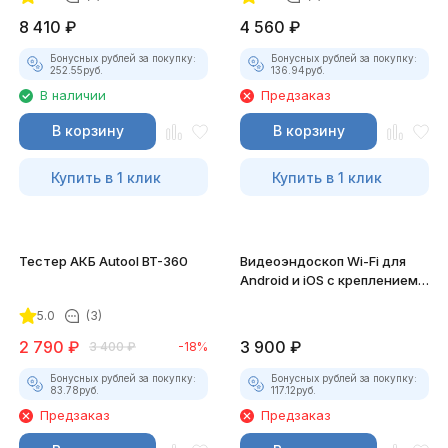
8 410
₽
4 560
₽
Бонусных рублей за покупку:
Бонусных рублей за покупку:
252.55
руб.
136.94
руб.
В наличии
Предзаказ
В корзину
В корзину
Купить в 1 клик
Купить в 1 клик
Тестер АКБ Autool BT-360
Видеоэндоскоп Wi-Fi для
Android и iOS с креплением
для смартфона
5.0
(3)
2 790
₽
3 900
₽
3 400
₽
-18%
Бонусных рублей за покупку:
Бонусных рублей за покупку:
83.78
руб.
117.12
руб.
Предзаказ
Предзаказ