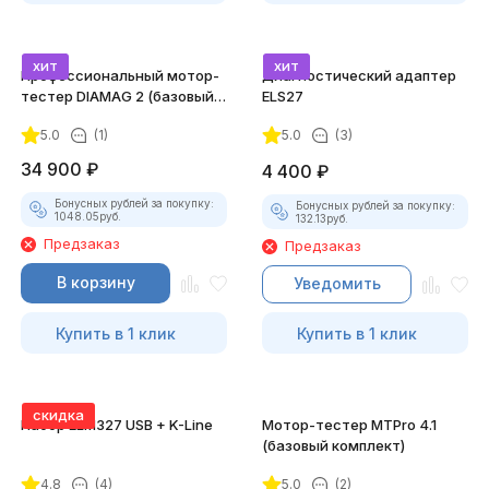
хит
хит
Профессиональный мотор-
Диагностический адаптер
тестер DIAMAG 2 (базовый
ELS27
комплект)
5.0
(1)
5.0
(3)
34 900
₽
4 400
₽
Бонусных рублей за покупку:
Бонусных рублей за покупку:
1048.05
руб.
132.13
руб.
Предзаказ
Предзаказ
В корзину
Уведомить
Купить в 1 клик
Купить в 1 клик
скидка
Набор ELM327 USB + K-Line
Мотор-тестер MTPro 4.1
(базовый комплект)
4.8
(4)
5.0
(2)