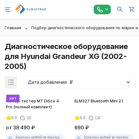
Главная
Подбор диагностического оборудования по марке и
Диагностическое оборудование
для Hyundai Grandeur XG (2002-
2005)
Дата добавления
хит
Мотор-тестер MT DiSco 4
ELM327 Bluetooth Mini 2.1
Pro (полный комплект)
5.0
(2)
5.0
(3)
покупателей
от
38 490
₽
690
₽
Бонусных рублей за покупку:
Бонусных рублей за покупку: