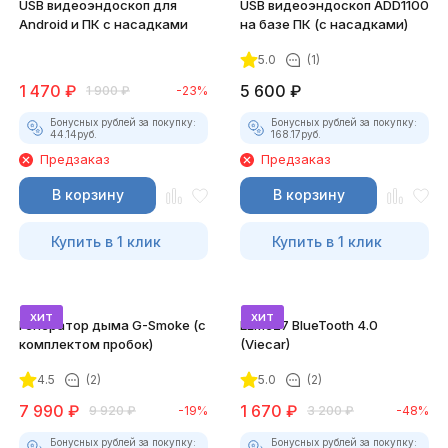
USB видеоэндоскоп для
USB видеоэндоскоп ADD1100
Android и ПК с насадками
на базе ПК (с насадками)
5.0
(1)
1 470
₽
5 600
₽
1 900
₽
-23%
Бонусных рублей за покупку:
Бонусных рублей за покупку:
44.14
руб.
168.17
руб.
Предзаказ
Предзаказ
В корзину
В корзину
Купить в 1 клик
Купить в 1 клик
хит
хит
Генератор дыма G-Smoke (c
ELM327 BlueTooth 4.0
комплектом пробок)
(Viecar)
4.5
(2)
5.0
(2)
7 990
₽
1 670
₽
9 920
₽
-19%
3 200
₽
-48%
Бонусных рублей за покупку:
Бонусных рублей за покупку: