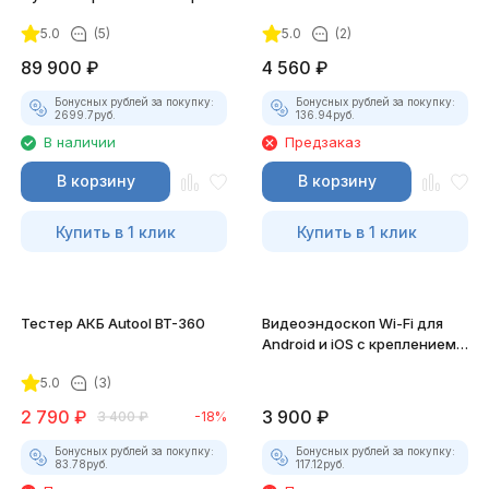
(Полный)
5.0
(5)
5.0
(2)
89 900
₽
4 560
₽
Бонусных рублей за покупку:
Бонусных рублей за покупку:
2699.7
руб.
136.94
руб.
В наличии
Предзаказ
В корзину
В корзину
Купить в 1 клик
Купить в 1 клик
Тестер АКБ Autool BT-360
Видеоэндоскоп Wi-Fi для
Android и iOS с креплением
для смартфона
5.0
(3)
2 790
₽
3 900
₽
3 400
₽
-18%
Бонусных рублей за покупку:
Бонусных рублей за покупку:
83.78
руб.
117.12
руб.