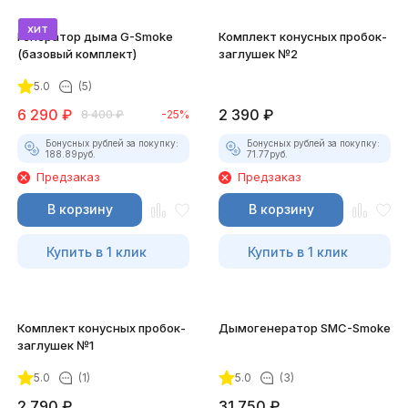
хит
Генератор дыма G-Smoke
Комплект конусных пробок-
(базовый комплект)
заглушек №2
5.0
(5)
6 290
₽
2 390
₽
8 400
₽
-25%
Бонусных рублей за покупку:
Бонусных рублей за покупку:
188.89
руб.
71.77
руб.
Предзаказ
Предзаказ
В корзину
В корзину
Купить в 1 клик
Купить в 1 клик
Комплект конусных пробок-
Дымогенератор SMC-Smoke
заглушек №1
5.0
(1)
5.0
(3)
2 790
₽
31 750
₽