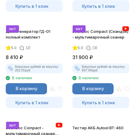
Купить в 1 клик
Купить в 1 клик
хит
хит
Дымогенератор ГД-01
ScanDoc Compact (Скандок)
полный комплект
- мультимарочный сканер
5.0
(2)
5.0
(3)
8 410
₽
31 900
₽
Бонусных рублей за покупку:
Бонусных рублей за покупку:
252.55
руб.
957.96
руб.
В наличии
В наличии
В корзину
В корзину
Купить в 1 клик
Купить в 1 клик
хит
ScanDoc Compact -
Тестер АКБ Autool BT-460
мультимарочный сканер