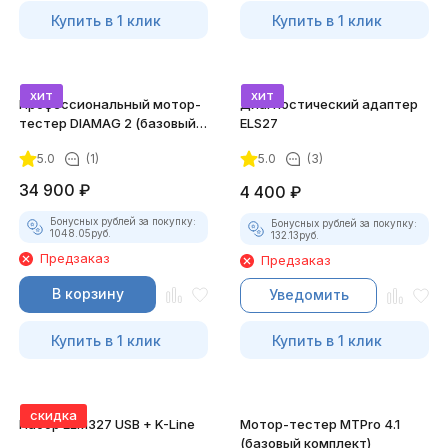
Купить в 1 клик
Купить в 1 клик
хит
хит
Профессиональный мотор-
Диагностический адаптер
тестер DIAMAG 2 (базовый
ELS27
комплект)
5.0
(1)
5.0
(3)
34 900
₽
4 400
₽
Бонусных рублей за покупку:
Бонусных рублей за покупку:
1048.05
руб.
132.13
руб.
Предзаказ
Предзаказ
В корзину
Уведомить
Купить в 1 клик
Купить в 1 клик
скидка
Набор ELM327 USB + K-Line
Мотор-тестер MTPro 4.1
(базовый комплект)