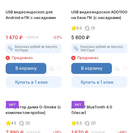
USB видеоэндоскоп для
USB видеоэндоскоп ADD1100
Android и ПК с насадками
на базе ПК (с насадками)
5.0
(1)
1 470
₽
5 600
₽
1 900
₽
-23%
Бонусных рублей за покупку:
Бонусных рублей за покупку:
44.14
руб.
168.17
руб.
Предзаказ
Предзаказ
В корзину
В корзину
Купить в 1 клик
Купить в 1 клик
хит
хит
Генератор дыма G-Smoke (c
ELM327 BlueTooth 4.0
комплектом пробок)
(Viecar)
4.5
(2)
5.0
(2)
7 990
₽
1 670
₽
9 920
₽
-19%
3 200
₽
-48%