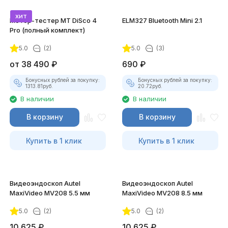
хит
Мотор-тестер MT DiSco 4
ELM327 Bluetooth Mini 2.1
Pro (полный комплект)
5.0
(2)
5.0
(3)
покупателей
от
38 490
₽
690
₽
Бонусных рублей за покупку:
Бонусных рублей за покупку:
1313.81
руб.
20.72
руб.
В наличии
В наличии
В корзину
В корзину
Купить в 1 клик
Купить в 1 клик
Видеоэндоскоп Autel
Видеоэндоскоп Autel
MaxiVideo MV208 5.5 мм
MaxiVideo MV208 8.5 мм
5.0
(2)
5.0
(2)
10 625
₽
10 625
₽