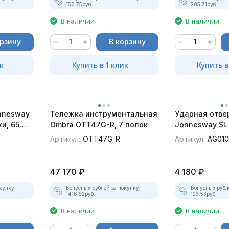
150.75
руб.
205.71
руб.
В наличии
В наличии
орзину
В корзину
к
Купить в 1 клик
Купить в
nnesway
Тележка инструментальная
Ударная отве
и, 65
Ombra OTT47G-R, 7 полок
Jonnesway SL 
PH# 1,2,3,4 Hex
Артикул:
OTT47G-R
Артикул:
AG010
предметов
47 170
₽
4 180
₽
купку:
Бонусных рублей за покупку:
Бонусных рубл
1416.52
руб.
125.53
руб.
В наличии
В наличии