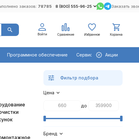
ыполнено заказов:
78785
8 (800) 555-96-25
Заказать зво
Войти
Сравнение
Избранное
Корзина
Программное обеспечение
Сервисное оборудование
Акции
Фильтр подбора
Цена
рудование
до
очистки
сунок
Бренд
омонтажное