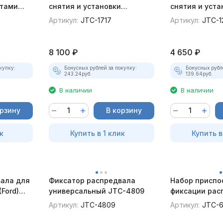
атами
снятия и установки
снятия и уста
4
маслоотражат-х колпачков
клапанов JTC
Артикул:
JTC-1717
Артикул:
JTC-1
8 100
₽
4 650
₽
купку:
Бонусных рублей за покупку:
Бонусных рубл
243.24
руб.
139.64
руб.
В наличии
В наличии
орзину
В корзину
к
Купить в 1 клик
Купить в
ала для
Фиксатор распредвала
Набор приспо
Ford)
универсальный JTC-4809
фиксации рас
(Opel, Saab, C
Артикул:
JTC-4809
Артикул:
JTC-6
6615