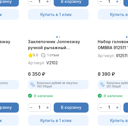
орзину
В корзину
к
Купить в 1 клик
Купить в
esway
Заклепочник Jonnesway
Набор голово
ручной рычажный
OMBRA 912511 
 - 4.8 мм
усиленный, 3.2 - 6.4 мм
мм, 11 предме
5.0
1 отзыв
Артикул:
912511
Артикул:
V2102
6 350
₽
8 390
₽
купку:
Бонусных рублей за покупку:
Бонусных рубл
190.69
руб.
251.95
руб.
В наличии
В наличии
орзину
В корзину
к
Купить в 1 клик
Купить в