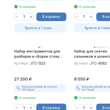
В наличии
В наличии
В корзину
В к
Купить в 1 клик
Купить в 1 кли
Набор инструментов для
Набор для снятия
разборки и сборки стоек
сальников и шланг
JTC-1323
4062
Артикул:
JTC-1323
Артикул:
JTC-4062
27 200
₽
8 050
₽
Бонусных рублей за покупку:
Бонусных рублей за по
816.82
руб.
241.74
руб.
В наличии
В наличии
В корзину
В к