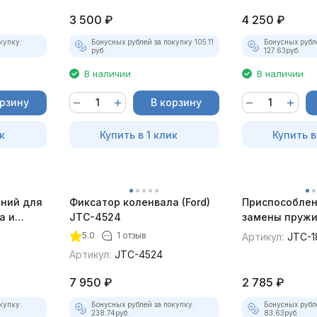
3 500
₽
4 250
₽
купку:
Бонусных рублей за покупку:
105.11
Бонусных рубл
руб.
127.63
руб.
В наличии
В наличии
орзину
В корзину
к
Купить в 1 клик
Купить в
ний для
Фиксатор коленвала (Ford)
Приспособлен
а и
JTC-4524
замены пружи
JTC-4436
JTC-1841
5.0
1 отзыв
Артикул:
JTC-1
Артикул:
JTC-4524
7 950
₽
2 785
₽
купку:
Бонусных рублей за покупку:
Бонусных рубл
238.74
руб.
83.63
руб.