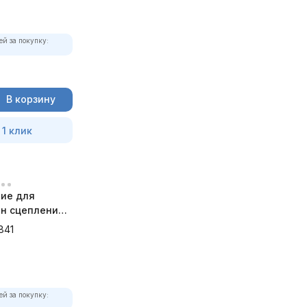
ей за покупку:
В корзину
 1 клик
ие для
н сцепления
841
ей за покупку: