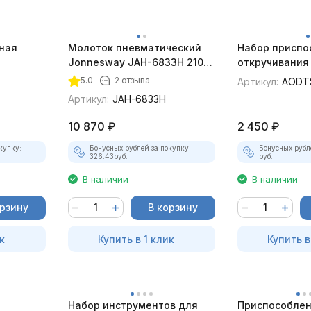
ная
Молоток пневматический
Набор приспо
Jonnesway JAH-6833H 2100
откручивания
esway
уд/мин., патрон H10
пробок Thorvi
5.0
2 отзыва
Артикул:
AODT
Артикул:
JAH-6833H
10 870
₽
2 450
₽
купку:
Бонусных рублей за покупку:
Бонусных рубл
326.43
руб.
руб.
В наличии
В наличии
орзину
В корзину
к
Купить в 1 клик
Купить в
Набор инструментов для
Приспособлен