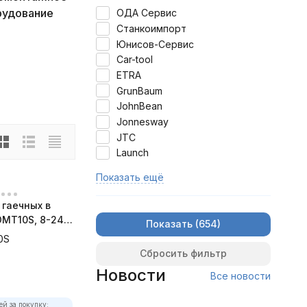
рудование
ОДА Сервис
Станкоимпорт
Юнисов-Сервис
Car-tool
ETRA
GrunBaum
JohnBean
Jonnesway
JTC
Launch
Показать ещё
гаечных в
OMT10S, 8-24
Показать
тов
0S
Сбросить фильтр
Новости
Все новости
ей за покупку: