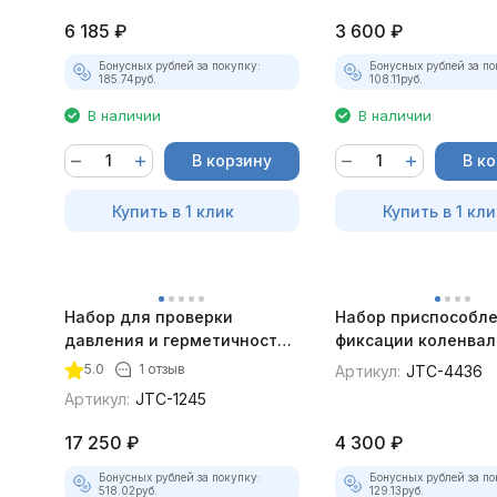
6 185
₽
3 600
₽
Бонусных рублей за покупку:
Бонусных рублей за по
185.74
руб.
108.11
руб.
В наличии
В наличии
В корзину
В к
Купить в 1 клик
Купить в 1 кли
Набор для проверки
Набор приспособле
давления и герметичности
фиксации коленвал
JTC-1245
распредвала Ford 
5.0
1 отзыв
Артикул:
JTC-4436
Артикул:
JTC-1245
17 250
₽
4 300
₽
Бонусных рублей за покупку:
Бонусных рублей за по
518.02
руб.
129.13
руб.