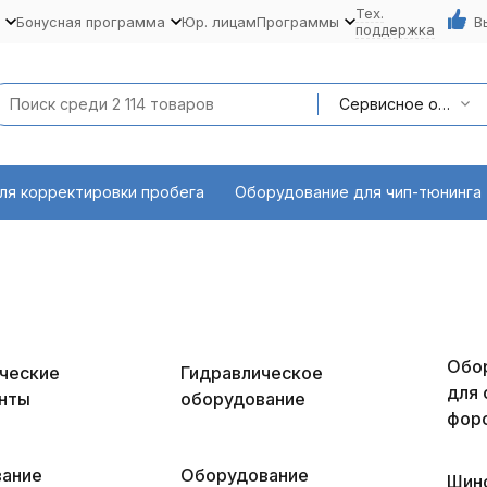
Тех.
Бонусная программа
Юр. лицам
Программы
В
поддержка
Сервисное оборудование
ля корректировки пробега
Оборудование для чип-тюнинга
Обо
ческие
Гидравлическое
для 
нты
оборудование
фор
ание
Оборудование
Шин