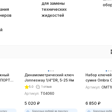
для замены
обо
ания
технических
неров
жидкостей
й
жный
Динамометрический ключ
Набор ключей 
МПОРТ
Jonnesway 1/4"DR, 5-25 Нм
сумке Ombra 
01A
мм, 10 предме
5.0
1 отзыв
Артикул:
OMT1
Артикул:
T04060
5 020
₽
6 850
₽
купку:
Бонусных рублей за покупку:
Бонусных рубл