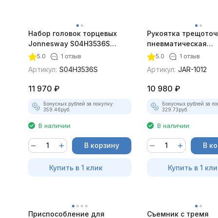
Набор головок торцевых
Рукоятка трещoточ
Jonnesway S04H3536S
пневматическая
3/8"DR, 36 предметов
укороченная Jonn
5.0
1 отзыв
5.0
1 отзыв
JAR-1012 1/4"DR
Артикул:
S04H3536S
Артикул:
JAR-1012
11 970
₽
10 980
₽
Бонусных рублей за покупку:
Бонусных рублей за по
359.46
руб.
329.73
руб.
В наличии
В наличии
В корзину
В к
Купить в 1 клик
Купить в 1 кли
Приспособление для
Съемник с тремя