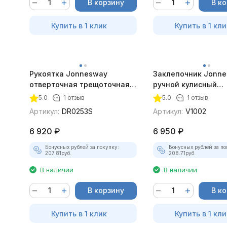
В корзину
В к
Купить в 1 клик
Купить в 1 кли
Рукоятка Jonnesway
Заклепочник Jonn
отверточная трещоточная с
ручной кулисный
гибкой головкой, 53
промышленный, 2.4
5.0
1 отзыв
5.0
1 отзыв
предмета
Артикул:
DR0253S
Артикул:
V1002
6 920
₽
6 950
₽
Бонусных рублей за покупку:
Бонусных рублей за по
207.81
руб.
208.71
руб.
В наличии
В наличии
В корзину
В к
Купить в 1 клик
Купить в 1 кли