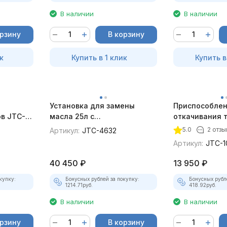
В наличии
В наличии
орзину
В корзину
к
Купить в 1 клик
Купить в
Установка для замены
Приспособлен
ов JTC-
масла 25л с
откачивания т
пневмоприводом JTC-4632
жидкостей с 
5.0
2 отзы
Артикул:
JTC-4632
приводом JTC
Артикул:
JTC-1
40 450
₽
13 950
₽
купку:
Бонусных рублей за покупку:
Бонусных рубл
1214.71
руб.
418.92
руб.
В наличии
В наличии
орзину
В корзину