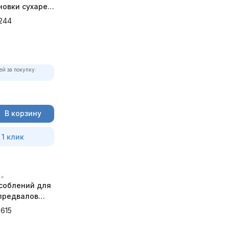
новки сухарей
-1244
244
ей за покупку:
В корзину
 1 клик
соблений для
предвалов
adillac) JTC-
615