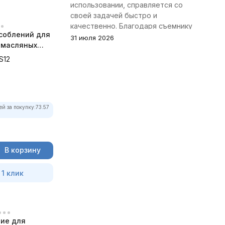
использовании, справляется со
своей задачей быстро и
качественно. Благодаря съемнику
соблений для
удалось избежать лишних хлопот с
31 июля 2026
 масляных
демонтажем головки блока
k AODTS12
цилиндров.
S12
ей за покупку:
73.57
В корзину
 1 клик
ие для