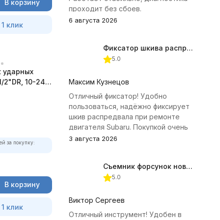
В корзину
проходит без сбоев.
6 августа 2026
 1 клик
Фиксатор шкива распредвала (Subaru) JTC-4409
5.0
к ударных
1/2"DR, 10-24
Максим Кузнецов
тов
Отличный фиксатор! Удобно
пользоваться, надёжно фиксирует
шкив распредвала при ремонте
двигателя Subaru. Покупкой очень
доволен.
3 августа 2026
ей за покупку:
Съемник форсунок новых дизельных двигателей Jonnesway
5.0
В корзину
Виктор Сергеев
 1 клик
Отличный инструмент! Удобен в