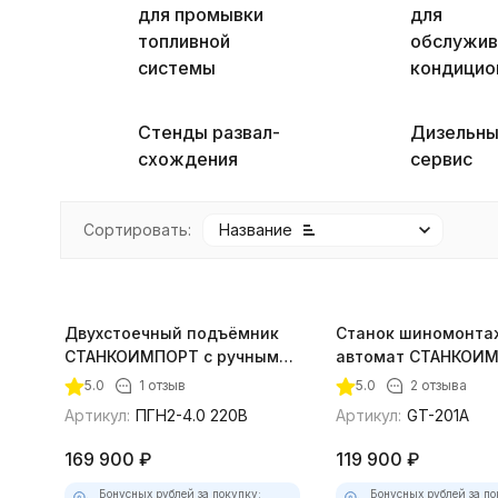
для промывки
для
топливной
обслужив
системы
кондицио
Стенды развал-
Дизельны
схождения
сервис
Сортировать:
Название
Двухстоечный подъёмник
Станок шиномонта
СТАНКОИМПОРТ с ручными
автомат СТАНКОИ
покупателей
замками, 4 т., 220В
(10"-24") 380В GT-2
5.0
1 отзыв
5.0
2 отзыва
Артикул:
ПГН2-4.0 220В
Артикул:
GT-201A
169 900
₽
119 900
₽
Бонусных рублей за покупку:
Бонусных рублей за по