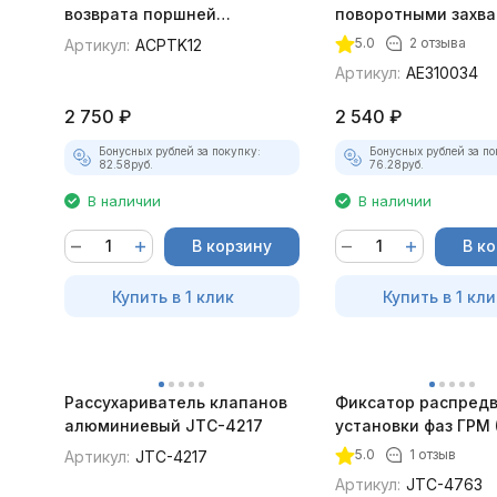
возврата поршней
поворотными захв
цилиндров дисковых
Jonnesway AE31003
5.0
2 отзыва
Артикул:
ACPTK12
тормозов Thorvik ACPTK12
Артикул:
AE310034
2 750
₽
2 540
₽
Бонусных рублей за покупку:
Бонусных рублей за по
82.58
руб.
76.28
руб.
В наличии
В наличии
В корзину
В к
Купить в 1 клик
Купить в 1 кли
Рассухариватель клапанов
Фиксатор распредв
алюминиевый JTC-4217
установки фаз ГРМ (
JTC-4763
5.0
1 отзыв
Артикул:
JTC-4217
Артикул:
JTC-4763