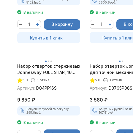
5102.1
руб.
3600.6
руб.
В наличии
В наличии
В корзину
В к
Купить в 1 клик
Купить в 1 кли
Набор отверток стержневых
Набор отверток Jo
Jonnesway FULL STAR, 16
для точной механик
предметов
мм, 8 предметов
5.0
1 отзыв
5.0
1 отзыв
Артикул:
D04PP16S
Артикул:
D3765P08S
9 850
₽
3 580
₽
Бонусных рублей за покупку:
Бонусных рублей за по
295.8
руб.
107.51
руб.
В наличии
В наличии