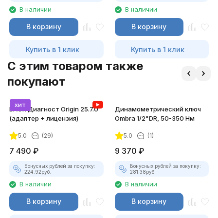
В наличии
В наличии
В корзину
В корзину
Купить в 1 клик
Купить в 1 клик
C этим товаром также
покупают
хит
ВАСЯ Диагност Origin 25.7.0
Динамометрический ключ
(адаптер + лицензия)
Ombra 1/2"DR, 50-350 Нм
5.0
(29)
5.0
(1)
7 490
₽
9 370
₽
Бонусных рублей за покупку:
Бонусных рублей за покупку:
224.92
руб.
281.38
руб.
В наличии
В наличии
В корзину
В корзину