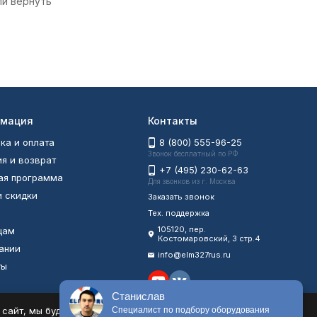
ли вернуть
мация
Контакты
ка и оплата
8 (800) 555-96-25
Звонок бесплатный по РФ
ия и возврат
+7 (495) 230-62-63
ая программа
Для звонков из г. Москва
и скидки
Заказать звонок
Тех. поддержка
105120, пер.
цам
Костомаровский, 3 стр.4
ании
info@elm327rus.ru
ты
ы
Станислав
айт, мы будем считать, что Вас это устраивает.
Специалист по подбору оборудования