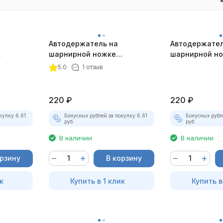
Автодержатель на
Автодержател
шарнирной ножке
шарнирной н
истый
магнитный золотистый
магнитный чё
5.0
1 отзыв
220
₽
220
₽
купку:
6.61
Бонусных рублей за покупку:
6.61
Бонусных рубл
руб.
руб.
В наличии
В наличии
орзину
В корзину
к
Купить в 1 клик
Купить в