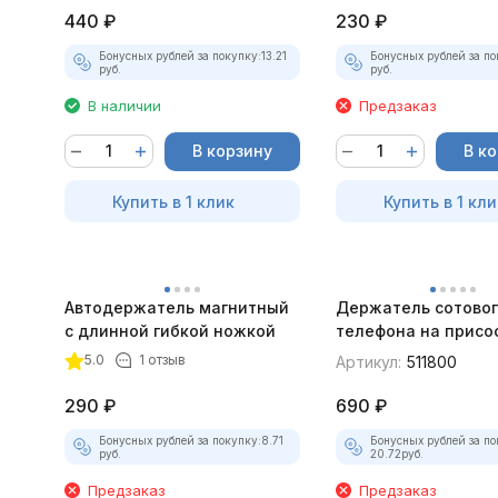
440
₽
230
₽
Бонусных рублей за покупку:
13.21
Бонусных рублей за по
руб.
руб.
В наличии
Предзаказ
В корзину
В к
Купить в 1 клик
Купить в 1 кли
Автодержатель магнитный
Держатель сотовог
с длинной гибкой ножкой
телефона на присо
Heyner, 35-115 мм
5.0
1 отзыв
Артикул:
511800
290
₽
690
₽
Бонусных рублей за покупку:
8.71
Бонусных рублей за по
руб.
20.72
руб.
Предзаказ
Предзаказ