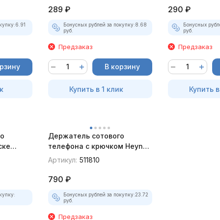
289
₽
290
₽
купку:
6.91
Бонусных рублей за покупку:
8.68
Бонусных рубл
руб.
руб.
Предзаказ
Предзаказ
орзину
В корзину
к
Купить в 1 клик
Купить в
о
Держатель сотового
ске
телефона с крючком Heyner,
50-100 мм
Артикул:
511810
790
₽
купку:
Бонусных рублей за покупку:
23.72
руб.
Предзаказ