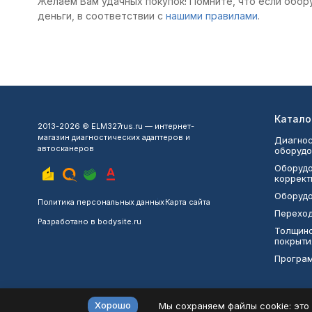
Желаем Вам удачных покупок! Помните, что если обор
деньги, в соответствии с
нашими правилами
.
Катало
2013-2026 © ELM327rus.ru — интернет-
магазин диагностических адаптеров и
Диагнос
автосканеров
оборудо
Оборудо
коррект
Оборудо
Политика персональных данных
Карта сайта
Переход
Разработано в
bodysite.ru
Толщин
покрыти
Програ
Хорошо
Мы сохраняем файлы cookie: это 