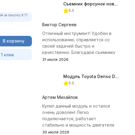
Съемник форсунок новых дизельных двигателей Jonnesway
5.0
ей за покупку:
8.71
Виктор Сергеев
Отличный инструмент! Удобен в
использовании, справляется со
В корзину
своей задачей быстро и
качественно. Благодаря съемнику
 1 клик
удалось избежать лишних хлопот с
31 июля 2026
демонтажем головки блока
цилиндров.
Модуль Toyota Denso Diesel 2.8D для ChipTuningPRO
5.0
Артем Михайлов
Купил данный модуль и остался
очень доволен! Легко
подключается, работает
стабильно и мощность двигателя
заметно увеличилась. Рекомендую
30 июля 2026