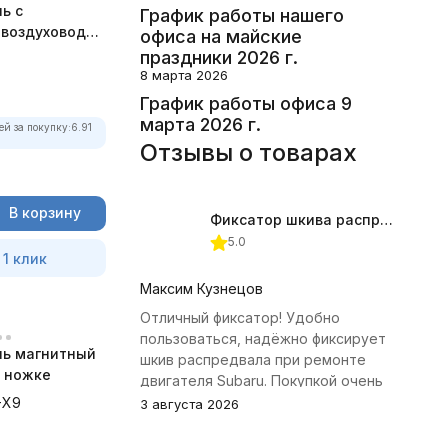
ь с
График работы нашего
 воздуховод
офиса на майские
асный
праздники 2026 г.
8 марта 2026
График работы офиса 9
марта 2026 г.
ей за покупку:
6.91
Отзывы о товарах
В корзину
Фиксатор шкива распредвала (Subaru) JTC-4409
5.0
 1 клик
Максим Кузнецов
Отличный фиксатор! Удобно
пользоваться, надёжно фиксирует
ь магнитный
шкив распредвала при ремонте
 ножке
двигателя Subaru. Покупкой очень
доволен.
-X9
3 августа 2026