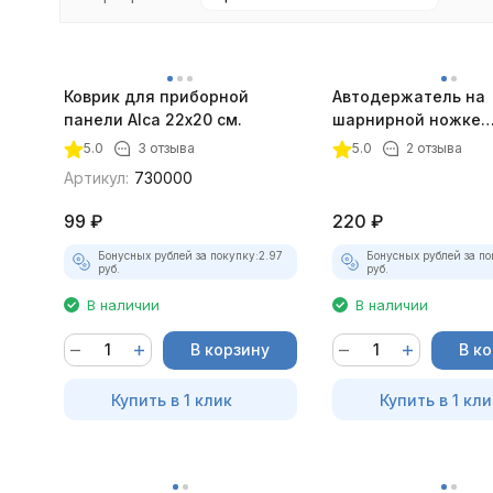
Коврик для приборной
Автодержатель на
панели Alca 22х20 см.
шарнирной ножке
магнитный серебр
5.0
3 отзыва
5.0
2 отзыва
покупателей
Артикул:
730000
99
₽
220
₽
Бонусных рублей за покупку:
2.97
Бонусных рублей за по
руб.
руб.
В наличии
В наличии
В корзину
В к
Купить в 1 клик
Купить в 1 кли