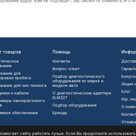
удование вдруг Вам не подойдёт, Вы сможете обменять его и
г товаров
Помощь
Инфор
тическое
Контакты
Достав
вание
Вопрос-ответ
Гарант
вание для
Подбор диагностического
Бонусн
ировки пробега
оборудования по марке и
Акции 
вание для чип-тюнинга
модели авто
Блог
ники и кабели
О диагностическом адаптере
ELM327
Юр. ли
омеры лакокрасочного
я
Подбор оборудования
О комп
ммное обеспечение
Бренды
Контак
Отзыв
ТОПы
помогает сайту работать лучше. Если Вы продолжите использовать с