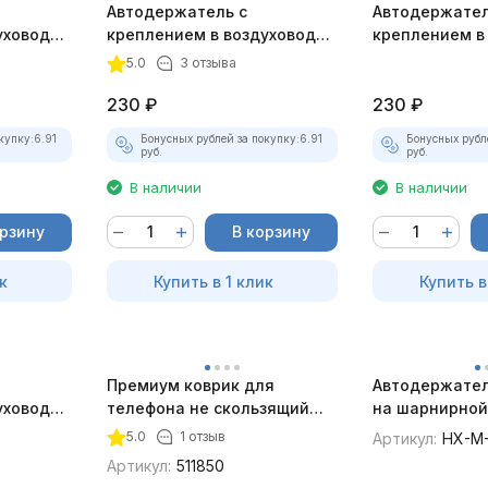
Автодержатель с
Автодержател
уховод
креплением в воздуховод
креплением в
тый
магнитный графитовый
магнитный кр
5.0
3 отзыва
230
₽
230
₽
купку:
6.91
Бонусных рублей за покупку:
6.91
Бонусных рубл
руб.
руб.
В наличии
В наличии
орзину
В корзину
к
Купить в 1 клик
Купить в
Премиум коврик для
Автодержател
уховод
телефона не скользящий
на шарнирной
истый
Heyner
5.0
1 отзыв
Артикул:
HX-M
Артикул:
511850