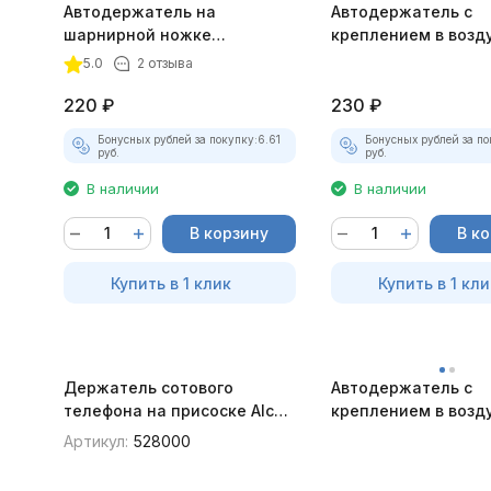
Автодержатель на
Автодержатель с
шарнирной ножке
креплением в возд
магнитный красный
магнитный золотис
5.0
2 отзыва
220
₽
230
₽
Бонусных рублей за покупку:
6.61
Бонусных рублей за по
руб.
руб.
В наличии
В наличии
В корзину
В к
Купить в 1 клик
Купить в 1 кли
Держатель сотового
Автодержатель с
телефона на присоске Alca,
креплением в возд
56-65 мм
магнитный серебр
Артикул:
528000