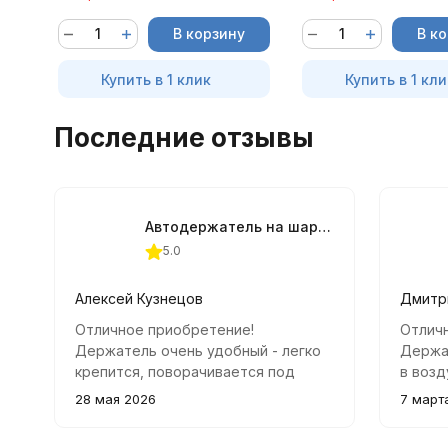
В корзину
В к
Купить в 1 клик
Купить в 1 кли
Последние отзывы
Автодержатель на шарнирной ножке магнитный серебристый
5.0
Алексей Кузнецов
Дмитр
Отличное приобретение!
Отлич
Держатель очень удобный - легко
Держа
крепится, поворачивается под
в возд
любым углом, а мощный магнит
надёж
28 мая 2026
7 март
надежно удерживает телефон.
даже н
Отлично подходит как для
Повора