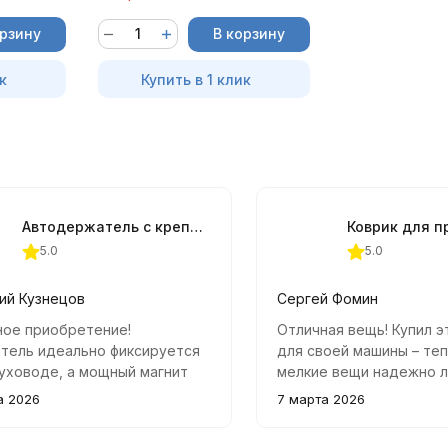
орзину
В корзину
к
Купить в 1 клик
Автодержатель с креплением в воздуховод магнитный графитовый
5.0
5.0
ий Кузнецов
Сергей Фомин
ное приобретение!
Отличная вещь! Купил э
тель идеально фиксируется
для своей машины – те
уховоде, а мощный магнит
мелкие вещи надежно л
но удерживает телефон
месте. Телефон больше
а 2026
7 марта 2026
а наших дорогах.
по панели во время езд
чивается во все стороны,
качество материалов п