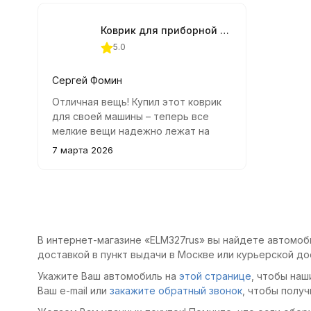
городской езды, так и для поездок
можно
по трассе.
экрана
Коврик для приборной панели Alca 22х20 см.
5.0
Сергей Фомин
Отличная вещь! Купил этот коврик
для своей машины – теперь все
мелкие вещи надежно лежат на
месте. Телефон больше не скользит
7 марта 2026
по панели во время езды, а
качество материалов приятно
удивило.
В интернет-магазине «ELM327rus» вы найдете автомоб
доставкой в пункт выдачи в Москве или курьерской до
Укажите Ваш автомобиль на
этой странице
, чтобы наш
Ваш e-mail или
закажите обратный звонок
, чтобы получ