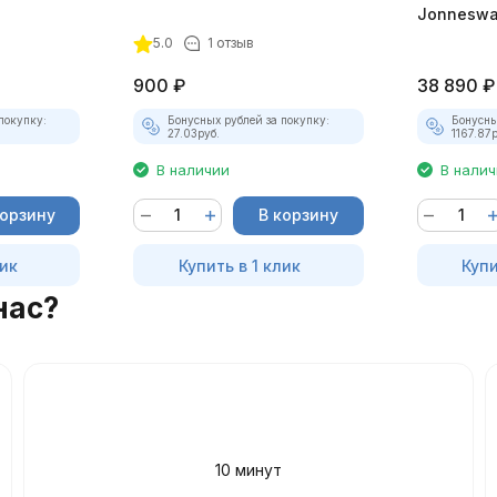
Jonnesw
5.0
1 отзыв
900
₽
38 890
₽
покупку:
Бонусных рублей за покупку:
Бонусны
27.03
руб.
1167.87
р
В наличии
В нали
корзину
В корзину
лик
Купить в 1 клик
Купи
нас?
10 минут