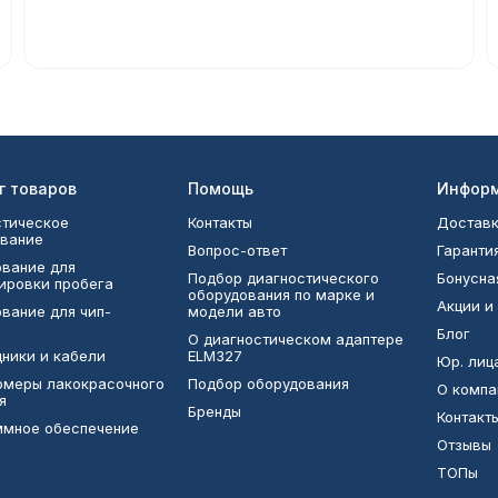
г товаров
Помощь
Инфор
тическое
Контакты
Доставк
вание
Вопрос-ответ
Гаранти
вание для
Подбор диагностического
Бонусна
ировки пробега
оборудования по марке и
Акции и
вание для чип-
модели авто
Блог
О диагностическом адаптере
ники и кабели
ELM327
Юр. лиц
омеры лакокрасочного
Подбор оборудования
О компа
я
Бренды
Контакт
ммное обеспечение
Отзывы
ТОПы