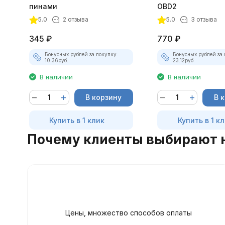
пинами
OBD2
5.0
2 отзыва
5.0
3 отзыва
345
₽
770
₽
Бонусных рублей за покупку:
Бонусных рублей за 
10.36
руб.
23.12
руб.
В наличии
В наличии
В корзину
В 
Купить в 1 клик
Купить в 1 к
Почему клиенты выбирают 
Цены, множество способов оплаты