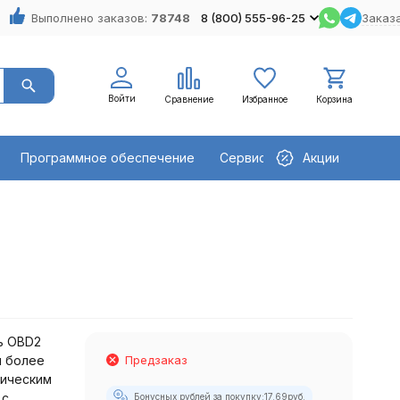
Выполнено заказов:
78748
8 (800) 555-96-25
Заказа
Войти
Сравнение
Избранное
Корзина
Программное обеспечение
Сервисное оборудование
Акции
ь OBD2
я более
Предзаказ
тическим
 с
Бонусных рублей за покупку:
17.69
руб.