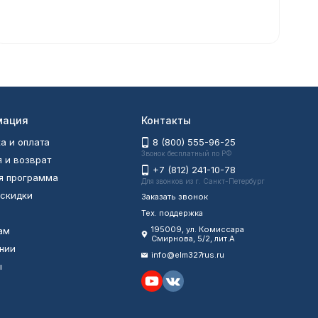
мация
Контакты
а и оплата
8 (800) 555-96-25
Звонок бесплатный по РФ
я и возврат
+7 (812) 241-10-78
я программа
Для звонков из г. Санкт-Петербург
 скидки
Заказать звонок
Тех. поддержка
195009, ул. Комиссара
ам
Смирнова, 5/2, лит.А
нии
info@elm327rus.ru
ы