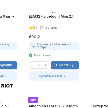
 9 pin -
ELM327 Bluetooth Mini 2.1
5.0
3 отзыва
690
₽
покупку:
Бонусных рублей за покупку:
20.72
руб.
В наличии
корзину
В корзину
лик
Купить в 1 клик
пают
хит
pin -
Kingbolen ELM327 Bluetooth
Тестер т