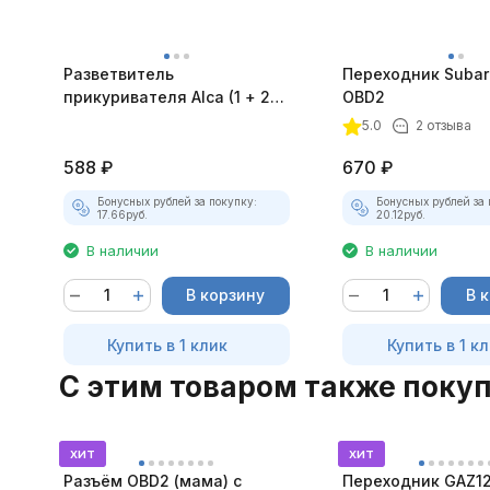
Разветвитель
Переходник Subaru
прикуривателя Alca (1 + 2
OBD2
USB)
5.0
2 отзыва
588
₽
670
₽
Бонусных рублей за покупку:
Бонусных рублей за 
17.66
руб.
20.12
руб.
В наличии
В наличии
В корзину
В 
Купить в 1 клик
Купить в 1 к
C этим товаром также поку
хит
хит
Разъём OBD2 (мама) с
Переходник GAZ12 