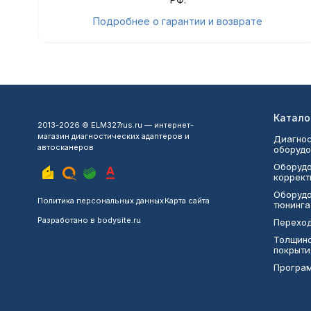
Подробнее о гарантии и возврате
Катало
2013-2026 © ELM327rus.ru — интернет-
магазин диагностических адаптеров и
Диагнос
автосканеров
оборудо
Оборудо
коррект
Оборудо
Политика персональных данных
Карта сайта
тюнинга
Разработано в
bodysite.ru
Переход
Толщин
покрыти
Програ