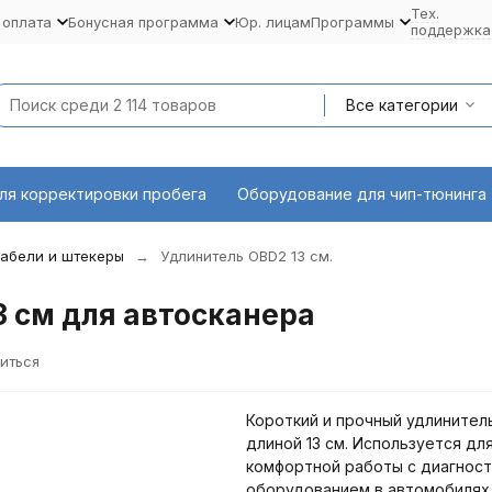
Тех.
 оплата
Бонусная программа
Юр. лицам
Программы
поддержка
Все категории
ля корректировки пробега
Оборудование для чип-тюнинга
абели и штекеры
Удлинитель OBD2 13 см.
 см для автосканера
иться
Короткий и прочный удлинител
длиной 13 см. Используется дл
комфортной работы с диагнос
оборудованием в автомобилях