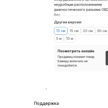
неудобным расположением
диагностического разъема OBD
Вес
Другие версии:
13 см
15 см
20 см
60 см
5 м
10 м
Посмотреть онлайн
Продавец покажет товар.
Камеру включать не
понадобится.
Поддержка