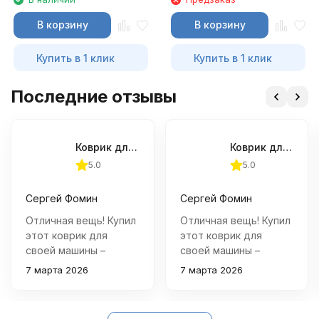
В корзину
В корзину
Купить в 1 клик
Купить в 1 клик
Последние отзывы
Коврик для приборной панели Alca 22х20 см.
Коврик для приборной панели Alca 22х20 см.
5.0
5.0
Сергей Фомин
Сергей Фомин
Отличная вещь! Купил
Отличная вещь! Купил
этот коврик для
этот коврик для
своей машины –
своей машины –
теперь все мелкие
теперь все мелкие
7 марта 2026
7 марта 2026
вещи надежно лежат
вещи надежно лежат
на месте. Телефон
на месте. Телефон
больше не скользит
больше не скользит