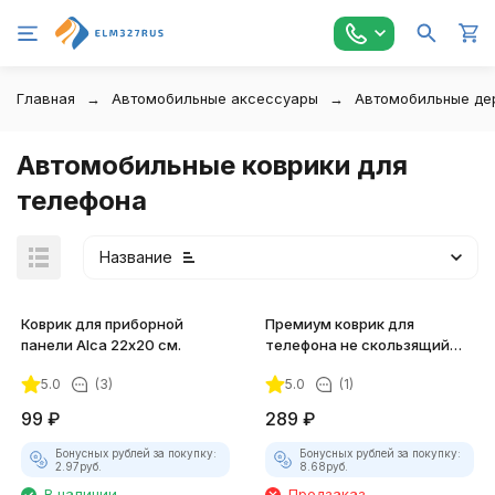
Главная
Автомобильные аксессуары
Автомобильные де
Автомобильные коврики для
телефона
Название
Коврик для приборной
Премиум коврик для
панели Alca 22х20 см.
телефона не скользящий
Heyner
5.0
(3)
5.0
(1)
99
₽
289
₽
покупателей
Бонусных рублей за покупку:
Бонусных рублей за покупку:
2.97
руб.
8.68
руб.
В наличии
Предзаказ