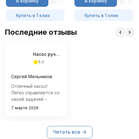
В корзину
В корзину
Купить в 1 клик
Купить в 1 клик
Последние отзывы
Насос ручной гидравлический OMBRA OHT820M 20 т.
5.0
Сергей Мельников
Отличный насос!
Легко справляется со
своей задачей –
поднимает
7 марта 2026
автомобили весом до
20 тонн быстро и
уверенно. Корпус
Читать все
прочный, сборка
качественная, удобно