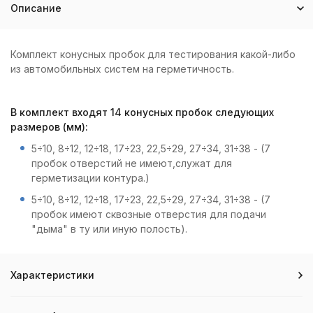
Описание
Комплект конусных пробок для тестирования какой-либо
из автомобильных систем на герметичность.
В комплект входят 14 конусных пробок следующих
размеров (мм):
5÷10, 8÷12, 12÷18, 17÷23, 22,5÷29, 27÷34, 31÷38 - (7
пробок отверстий не имеют,служат для
герметизации контура.)
5÷10, 8÷12, 12÷18, 17÷23, 22,5÷29, 27÷34, 31÷38 - (7
пробок имеют сквозные отверстия для подачи
"дыма" в ту или иную полость).
Характеристики