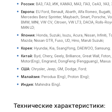
Россия:
ВАЗ, ГАЗ, ИЖ, КАМАЗ, МАЗ, ПАЗ, СеАЗ, УАЗ, 
Европа:
EU Ford, Renault, Abarth, Alfa Romeo, Bugatti
Mercedes Benz Sprinter, Maybach, Smart, Porsche, Volv
BMW, MINI, VW CV, Citroen, VW LT3, DACIA, Rolls-Royce,
MAN LD;
Япония:
Honda, Suzuki, Isuzu, Acura, Nissan, Infiniti, 
Mazda; Nissan GTR, Fuso, UD, Hino, Maruti Suzuki;
Корея:
Hyundai, Kia, SsangYong, DAEWOO, Samsung;
Китай:
Byd, Chery, Geely, Brilliance, Great Wall, Foto
Motor(Eng), Emgrand, DongFeng (Fengguang), Maxus (
США:
Chrysler, Jeep, GM, Dodge, Ford;
Малайзия:
Perodua (Eng), Proton (Eng);
Индия:
Mahindra (Eng).
Технические характеристики: