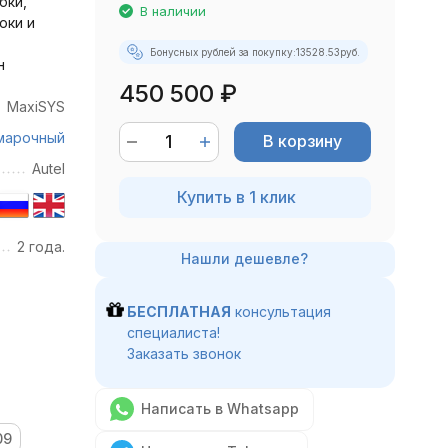
бки,
В наличии
оки и
Бонусных рублей за покупку:
13528.53
руб.
н
450 500
₽
MaxiSYS
марочный
В корзину
Autel
Купить в 1 клик
2 года.
БЕСПЛАТНАЯ
консультация
специалиста!
Заказать звонок
Написать в Whatsapp
09