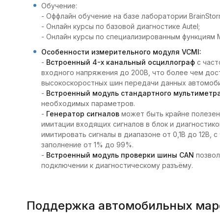
Обучение:
- Оффлайн обучение на базе лаборатории BrainStor
- Онлайн курсы по базовой диагностике Autel;
- Онлайн курсы по специализированным функциям M
Особенности измерительного модуля VCMI:
-
Встроенный 4-х канальный осциллограф
с част
входного напряжения до 200В, что более чем дост
высокоскоростных шин передачи данных автомоби
-
Встроенный модуль стандартного мультиметр
необходимых параметров.
-
Генератор сигналов
может быть крайне полезен
имитации входящих сигналов в блок и диагностико
имитировать сигналы в диапазоне от 0,1В до 12В, 
заполнение от 1% до 99%.
-
Встроенный модуль проверки шины CAN
позвол
подключении к диагностическому разъёму.
Поддержка автомобильных мар