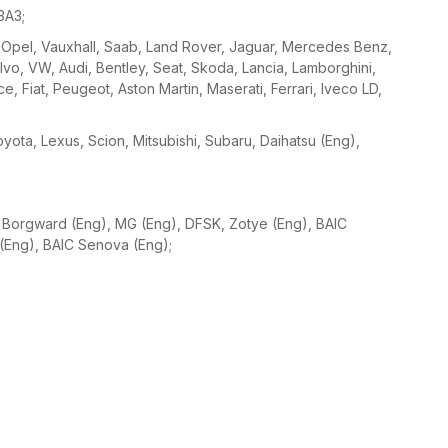
ЗАЗ;
, Opel, Vauxhall, Saab, Land Rover, Jaguar, Mercedes Benz,
o, VW, Audi, Bentley, Seat, Skoda, Lancia, Lamborghini,
 Fiat, Peugeot, Aston Martin, Maserati, Ferrari, Iveco LD,
Toyota, Lexus, Scion, Mitsubishi, Subaru, Daihatsu (Eng),
n, Borgward (Eng), MG (Eng), DFSK, Zotye (Eng), BAIC
Eng), BAIC Senova (Eng);