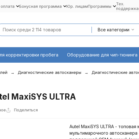
Тех.
 оплата
Бонусная программа
Юр. лицам
Программы
поддержка
Все категории
ля корректировки пробега
Оборудование для чип-тюнинга
илей
Диагностические автосканеры
Диагностические автос
tel MaxiSYS ULTRA
ное
Поделиться
Autel MaxiSYS ULTRA - топовая
мультимарочного автосканера 