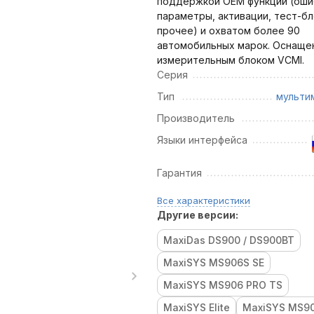
поддержкой OEM функций (оши
параметры, активации, тест-бл
прочее) и охватом более 90
автомобильных марок. Оснаще
измерительным блоком VCMI.
Серия
Тип
мульти
Производитель
Языки интерфейса
Гарантия
Все характеристики
Другие версии:
MaxiDas DS900 / DS900BT
MaxiSYS MS906S SE
MaxiSYS MS906 PRO TS
MaxiSYS Elite
MaxiSYS MS9