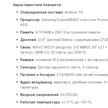
Характеристики планшета:
Операционная система:
Android 7.0;
Процессор:
Samsung Exynos8895V octa-core Proces
A53);
Память:
4 Гб RAM и 256 Гб встроенной памяти;
Дисплей:
12,9" дисплей Retina с разрешением 27
Связь:
WiFix2 (802.11 a/b/g/n/ac 2x2 MIMO), BT v.2.1
device), HDMI 2.0, SD карты (до 256Гб);
Камера:
основная 16.0 мегапикселей с автофокусо
Сенсоры:
Датчик наружного света, G-сенсор;
Питание и батарея:
3.7V/18000 mAh литий-полимер
Аудио вход/выход:
микрофон, двойные колонки, 3-
гарнитуры;
Входное напряжение:
DC/12V/3A;
Рабочая температура:
от 0 °C до +50 °C;