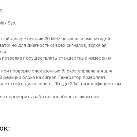
m;
axiSys.
отой дискретизации 20 MHz на канал и амплитудой
аточно для диагностики всех сигналов, включая
ля.
а
позволяет осуществлять стандартные измерения
 при проверке электронных блоков управления для
й реакции блока на сигнал. Генератор позволяет
с частотой в диапазоне от 1Гц до 30кГц и коэффициентом
яет проверить работоспособность шины при
ок: