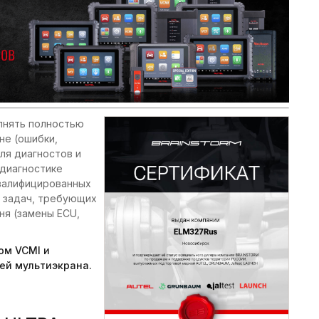
лнять полностью
не (ошибки,
ля диагностов и
 диагностике
квалифицированных
я задач, требующих
ня (замены ECU,
ом VCMI и
ей мультиэкрана.