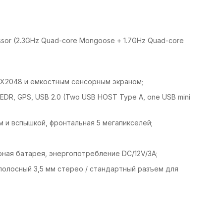
sor (2.3GHz Quad-core Mongoose + 1.7GHz Quad-core
32X2048 и емкостным сенсорным экраном;
 + EDR, GPS, USB 2.0 (Two USB HOST Type A, one USB mini
м и вспышкой, фронтальная 5 мегапикселей;
ная батарея, энергопотребление DC/12V/3A;
полосный 3,5 мм стерео / стандартный разъем для