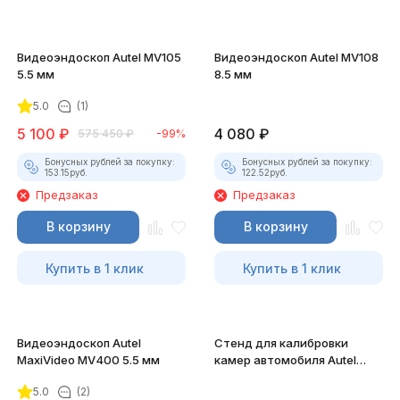
Видеоэндоскоп Autel MV105
Видеоэндоскоп Autel MV108
5.5 мм
8.5 мм
5.0
(1)
5 100
₽
4 080
₽
575 450
₽
-99%
Бонусных рублей за покупку:
Бонусных рублей за покупку:
153.15
руб.
122.52
руб.
Предзаказ
Предзаказ
В корзину
В корзину
Купить в 1 клик
Купить в 1 клик
Видеоэндоскоп Autel
Стенд для калибровки
MaxiVideo MV400 5.5 мм
камер автомобиля Autel
MaxiSys ADAS Full Kit (10
5.0
(2)
мишеней)