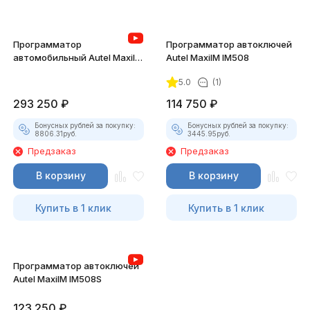
Программатор
Программатор автоключей
автомобильный Autel MaxiIM
Autel MaxiIM IM508
IM608 PRO II c XP400 PRO
5.0
(1)
293 250
₽
114 750
₽
Бонусных рублей за покупку:
Бонусных рублей за покупку:
8806.31
руб.
3445.95
руб.
Предзаказ
Предзаказ
В корзину
В корзину
Купить в 1 клик
Купить в 1 клик
Программатор автоключей
Autel MaxiIM IM508S
123 250
₽