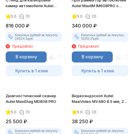
Стенд для калибровки
Программатор автоключей
камер автомобиля Autel
Autel MaxiIM IM608PRO c
MaxiSys ADAS Basic Kit (2
XP400 PRO
5.0
(1)
5.0
(2)
мишени)
816 000
₽
340 000
₽
Бонусных рублей за покупку:
Бонусных рублей за покупку:
24504.5
руб.
10210.21
руб.
Предзаказ
Предзаказ
В корзину
В корзину
Купить в 1 клик
Купить в 1 клик
Диагностический сканер
Видеоэндоскоп Autel
Autel MaxiDiag MD808 PRO
MaxiVideo MV480 8.5 мм, 2
камеры
5.0
(1)
5.0
(2)
25 500
₽
38 250
₽
Бонусных рублей за покупку:
Бонусных рублей за покупку: