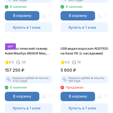
1697.45
руб.
2807.81
руб.
В наличии
В наличии
В корзину
В корзину
Купить в 1 клик
Купить в 1 клик
хит
Диагностический сканер
USB видеоэндоскоп ADD1100
Autel MaxiSys MS906 Max,
на базе ПК (с насадками)
DoIP
5.0
(3)
5.0
(1)
157 250
₽
5 600
₽
Бонусных рублей за покупку:
Бонусных рублей за покупку:
4722.22
руб.
168.17
руб.
В наличии
Предзаказ
В корзину
В корзину
Купить в 1 клик
Купить в 1 клик