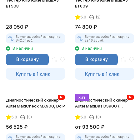
Тестер АКБ Autel MaxiBAS
Тестер АКБ Autel MaxiBAS
BT508
BT609
5.0
(2)
28 050
₽
74 800
₽
Бонусных рублей за покупку:
Бонусных рублей за покупку:
842.34
руб.
2246.25
руб.
В наличии
В наличии
В корзину
В корзину
Купить в 1 клик
Купить в 1 клик
хит
Диагностический сканер
Диагностический сканер
Autel MaxiCheck MX900, DoIP
Autel MaxiDas DS900 /
DS900BT, DoIP
5.0
(3)
5.0
(3)
56 525
₽
от
93 500
₽
Бонусных рублей за покупку:
Бонусных рублей за покупку: