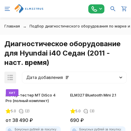
Главная
Подбор диагностического оборудования по марке и
Диагностическое оборудование
для Hyundai i40 Седан (2011 -
наст. время)
Дата добавления
хит
Мотор-тестер MT DiSco 4
ELM327 Bluetooth Mini 2.1
Pro (полный комплект)
5.0
(2)
5.0
(3)
покупателей
от
38 490
₽
690
₽
Бонусных рублей за покупку:
Бонусных рублей за покупку: