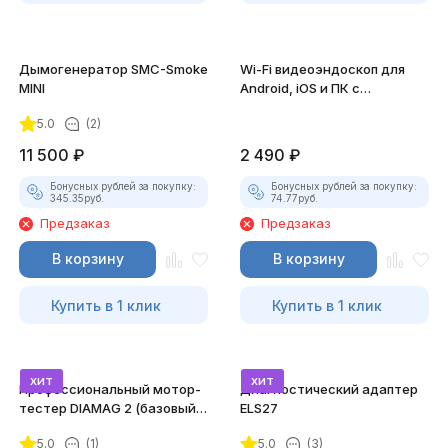
Дымогенератор SMC-Smoke
Wi-Fi видеоэндоскоп для
MINI
Android, iOS и ПК с
насадками
5.0
(2)
11 500
₽
2 490
₽
Бонусных рублей за покупку:
Бонусных рублей за покупку:
345.35
руб.
74.77
руб.
Предзаказ
Предзаказ
В корзину
В корзину
Купить в 1 клик
Купить в 1 клик
хит
хит
Профессиональный мотор-
Диагностический адаптер
тестер DIAMAG 2 (базовый
ELS27
комплект)
5.0
(1)
5.0
(3)