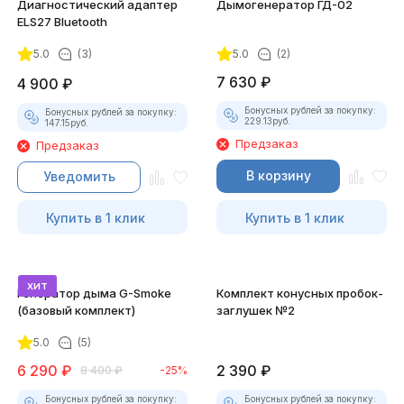
Диагностический адаптер
Дымогенератор ГД-02
ELS27 Bluetooth
5.0
(3)
5.0
(2)
7 630
₽
4 900
₽
Бонусных рублей за покупку:
Бонусных рублей за покупку:
229.13
руб.
147.15
руб.
Предзаказ
Предзаказ
В корзину
Уведомить
Купить в 1 клик
Купить в 1 клик
хит
Генератор дыма G-Smoke
Комплект конусных пробок-
(базовый комплект)
заглушек №2
5.0
(5)
6 290
₽
2 390
₽
8 400
₽
-25%
Бонусных рублей за покупку:
Бонусных рублей за покупку: