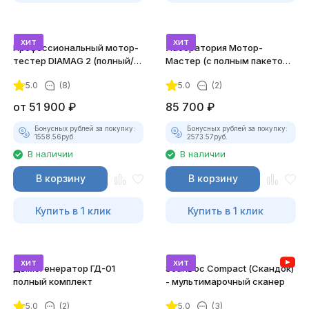
хит
хит
Профессиональный мотор-
Лаборатория Мотор-
тестер DIAMAG 2 (полный/
Мастер (с полным пакетом
максимальный комплект)
лицензий)
5.0
(8)
5.0
(2)
от
51 900
₽
85 700
₽
Бонусных рублей за покупку:
Бонусных рублей за покупку:
1558.56
руб.
2573.57
руб.
В наличии
В наличии
В корзину
В корзину
Купить в 1 клик
Купить в 1 клик
хит
хит
Дымогенератор ГД-01
ScanDoc Compact (Скандок)
полный комплект
- мультимарочный сканер
5.0
(2)
5.0
(3)