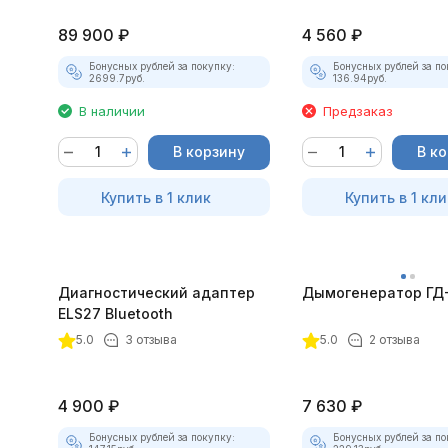
89 900
₽
4 560
₽
Бонусных рублей за покупку:
Бонусных рублей за по
2699.7
руб.
136.94
руб.
В наличии
Предзаказ
В корзину
В к
Купить в 1 клик
Купить в 1 кли
Диагностический адаптер
Дымогенератор ГД
ELS27 Bluetooth
5.0
3 отзыва
5.0
2 отзыва
4 900
₽
7 630
₽
Бонусных рублей за покупку:
Бонусных рублей за по