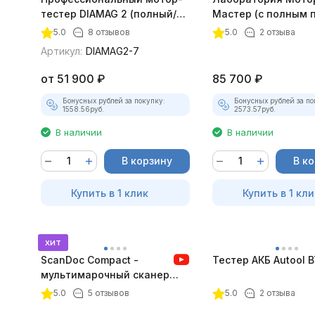
тестер DIAMAG 2 (полный/
Мастер (с полным 
максимальный комплект)
лицензий)
5.0
8 отзывов
5.0
2 отзыва
Артикул:
DIAMAG2-7
от
51 900
₽
85 700
₽
Бонусных рублей за покупку:
Бонусных рублей за по
1558.56
руб.
2573.57
руб.
В наличии
В наличии
В корзину
В к
Купить в 1 клик
Купить в 1 кли
хит
ScanDoc Compact -
Тестер АКБ Autool 
мультимарочный сканер
(Полный)
5.0
5 отзывов
5.0
2 отзыва