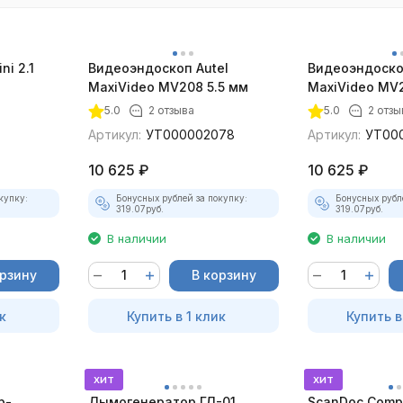
ni 2.1
Видеоэндоскоп Autel
Видеоэндоско
MaxiVideo MV208 5.5 мм
MaxiVideo MV2
5.0
2 отзыва
5.0
2 отзы
Артикул:
УТ000002078
Артикул:
УТ00
10 625
₽
10 625
₽
купку:
Бонусных рублей за покупку:
Бонусных рубл
319.07
руб.
319.07
руб.
В наличии
В наличии
орзину
В корзину
к
Купить в 1 клик
Купить в
хит
хит
р-
Дымогенератор ГД-01
ScanDoc Comp