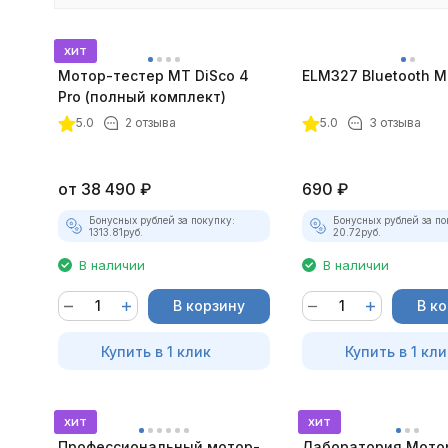
хит
Мотор-тестер MT DiSco 4
ELM327 Bluetooth Mi
Pro (полный комплект)
покупателей
5.0
2 отзыва
5.0
3 отзыва
от
38 490
₽
690
₽
Бонусных рублей за покупку:
Бонусных рублей за по
1313.81
руб.
20.72
руб.
В наличии
В наличии
В корзину
В к
Купить в 1 клик
Купить в 1 кли
хит
хит
Профессиональный мотор-
Лаборатория Мото