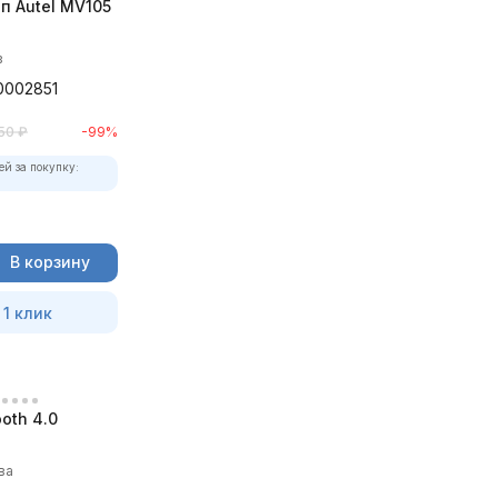
п Autel MV105
в
0002851
50
₽
-99%
ей за покупку:
В корзину
 1 клик
oth 4.0
ва