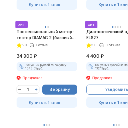
Купить в 1 клик
Купить в 1 кли
хит
хит
Профессиональный мотор-
Диагностический а
тестер DIAMAG 2 (базовый
ELS27
комплект)
5.0
1 отзыв
5.0
3 отзыва
34 900
₽
4 400
₽
Бонусных рублей за покупку:
Бонусных рублей за по
1048.05
руб.
132.13
руб.
Предзаказ
Предзаказ
В корзину
Уведомить
Купить в 1 клик
Купить в 1 кли