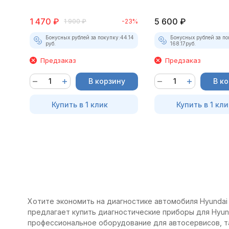
1 470
₽
5 600
₽
1 900
₽
-23%
Бонусных рублей за покупку:
44.14
Бонусных рублей за по
руб.
168.17
руб.
Предзаказ
Предзаказ
В корзину
В к
Купить в 1 клик
Купить в 1 кли
Хотите экономить на диагностике автомобиля Hyundai 
предлагает купить диагностические приборы для Hyund
профессиональное оборудование для автосервисов, т