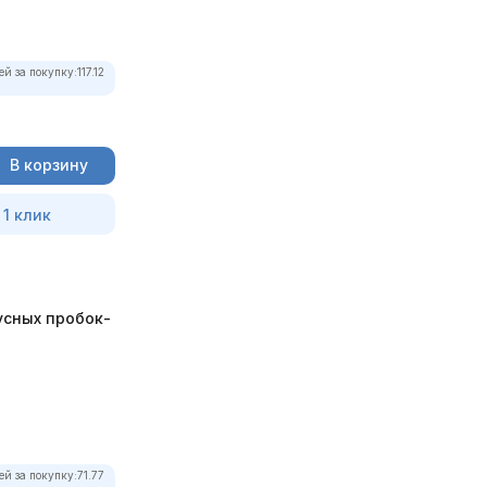
ей за покупку:
117.12
В корзину
 1 клик
усных пробок-
ей за покупку:
71.77