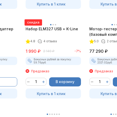
к
Купить в 1 клик
Купить в
скидка
даптер
Набор ELM327 USB + K-Line
Мотор-тестер 
(базовый комп
4.8
4 отзыва
5.0
2 отзы
1 990
₽
77 290
₽
2 140
₽
-7%
купку:
Бонусных рублей за покупку:
Бонусных рубл
59.76
руб.
2321.02
руб.
Предзаказ
Предзаказ
В корзину
к
Купить в 1 клик
Купить в