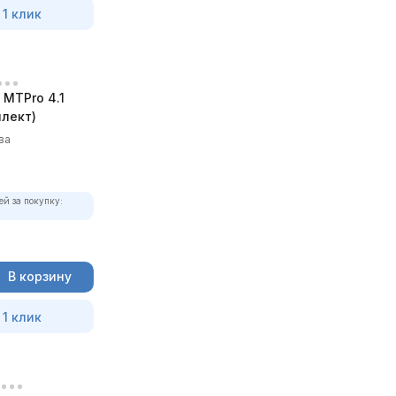
 1 клик
MTPro 4.1
лект)
ва
ей за покупку:
В корзину
 1 клик