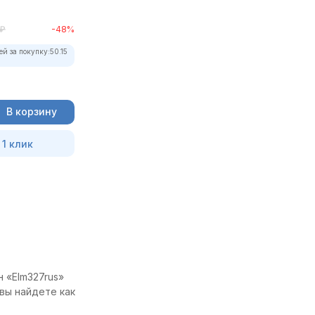
₽
-48%
ей за покупку:
50.15
В корзину
 1 клик
 «Elm327rus»
вы найдете как