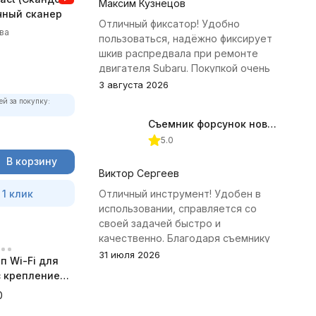
Максим Кузнецов
чный сканер
Отличный фиксатор! Удобно
ва
пользоваться, надёжно фиксирует
шкив распредвала при ремонте
двигателя Subaru. Покупкой очень
доволен.
3 августа 2026
ей за покупку:
Съемник форсунок новых дизельных двигателей Jonnesway
5.0
В корзину
Виктор Сергеев
 1 клик
Отличный инструмент! Удобен в
использовании, справляется со
своей задачей быстро и
качественно. Благодаря съемнику
удалось избежать лишних хлопот с
31 июля 2026
п Wi-Fi для
демонтажем головки блока
 с креплением
цилиндров.
а
0