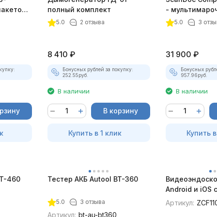
пакетом
полный комплект
- мультимаро
5.0
2 отзыва
5.0
3 отзы
8 410
₽
31 900
₽
купку:
Бонусных рублей за покупку:
Бонусных рубл
252.55
руб.
957.96
руб.
В наличии
В наличии
орзину
В корзину
к
Купить в 1 клик
Купить в
BT-460
Тестер АКБ Autool BT-360
Видеоэндоско
Android и iOS
для смартфон
5.0
3 отзыва
Артикул:
ZCF11
Артикул:
bt-au-bt360