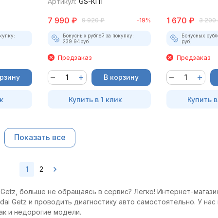
Артикул:
GS-КП1
7 990
₽
1 670
₽
9 920
₽
-19%
3 200
купку:
Бонусных рублей за покупку:
Бонусных рубл
239.94
руб.
руб.
Предзаказ
Предзаказ
орзину
В корзину
к
Купить в 1 клик
Купить в
Показать все
1
2
Getz, больше не обращаясь в сервис? Легко! Интернет-магазин
ai Getz и проводить диагностику авто самостоятельно. У нас 
ак и недорогие модели.