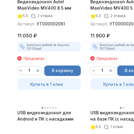
Видеоэндоскоп Autel
Видеоэндоскоп Aut
MaxiVideo MV400 8.5 мм
MaxiVideo MV400 5.
5.0
2 отзыва
5.0
2 отзыва
Артикул:
УТ000002081
Артикул:
УТ0000020
11 050
₽
11 900
₽
Бонусных рублей за покупку:
Бонусных рублей за по
331.83
руб.
357.36
руб.
Предзаказ
Предзаказ
В корзину
В к
Купить в 1 клик
Купить в 1 кли
USB видеоэндоскоп для
USB видеоэндоскоп
Android и ПК с насадками
на базе ПК (с наса
5.0
1 отзыв