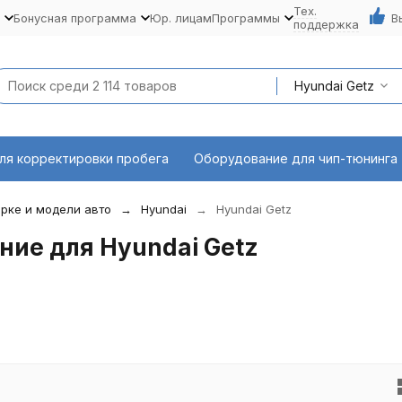
Тех.
Бонусная программа
Юр. лицам
Программы
В
поддержка
Hyundai Getz
ля корректировки пробега
Оборудование для чип-тюнинга
рке и модели авто
Hyundai
Hyundai Getz
ие для Hyundai Getz