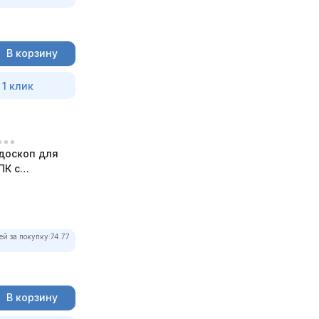
В корзину
 1 клик
доскоп для
ПК с
ей за покупку:
74.77
В корзину