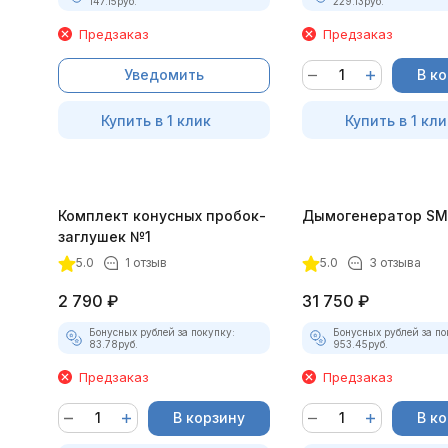
147.15
руб.
229.13
руб.
Предзаказ
Предзаказ
Уведомить
В к
Купить в 1 клик
Купить в 1 кли
Комплект конусных пробок-
Дымогенератор SM
заглушек №1
5.0
1 отзыв
5.0
3 отзыва
2 790
₽
31 750
₽
Бонусных рублей за покупку:
Бонусных рублей за по
83.78
руб.
953.45
руб.
Предзаказ
Предзаказ
В корзину
В к