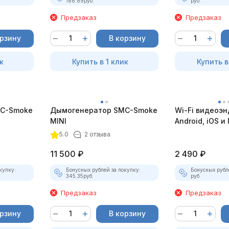
188.89
руб.
руб.
Предзаказ
Предзаказ
орзину
В корзину
к
Купить в 1 клик
Купить в
C-Smoke
Дымогенератор SMC-Smoke
Wi-Fi видеоэн
MINI
Android, iOS и 
насадками
5.0
2 отзыва
11 500
₽
2 490
₽
купку:
Бонусных рублей за покупку:
Бонусных рубл
345.35
руб.
руб.
Предзаказ
Предзаказ
орзину
В корзину