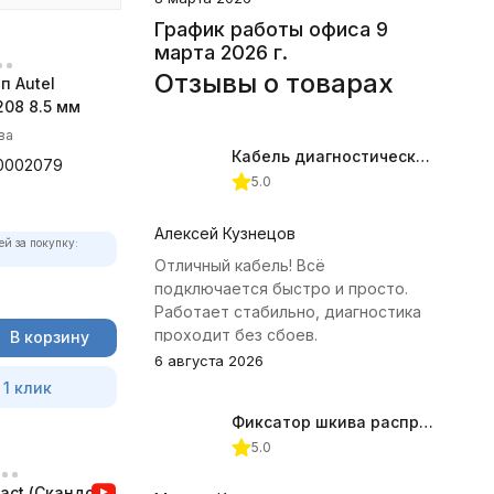
График работы офиса 9
марта 2026 г.
Отзывы о товарах
п Autel
08 8.5 мм
ва
Кабель диагностический ГАЗ 24 для АВТОАС
0002079
5.0
Алексей Кузнецов
ей за покупку:
Отличный кабель! Всё
подключается быстро и просто.
Работает стабильно, диагностика
проходит без сбоев.
В корзину
6 августа 2026
 1 клик
Фиксатор шкива распредвала (Subaru) JTC-4409
5.0
act (Скандок)