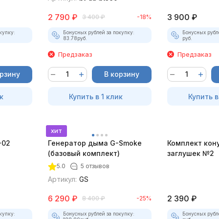
2 790
₽
3 900
₽
3 400
₽
-18%
купку:
Бонусных рублей за покупку:
Бонусных рубл
83.78
руб.
руб.
Предзаказ
Предзаказ
орзину
В корзину
к
Купить в 1 клик
Купить в
хит
-02
Генератор дыма G-Smoke
Комплект кон
(базовый комплект)
заглушек №2
5.0
5 отзывов
Артикул:
GS
6 290
₽
2 390
₽
8 400
₽
-25%
купку:
Бонусных рублей за покупку:
Бонусных рубл