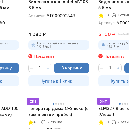
el
Видеоэндоскоп Autel MV108
Видеоэндоско
5 мм
8.5 мм
5.5 мм
5.0
1 отзы
Артикул:
УТ000002848
80
Артикул:
УТ00
4 080
₽
5 100
₽
575 4
купку:
Бонусных рублей за покупку:
Бонусных рубл
122.52
руб.
153.15
руб.
Предзаказ
Предзаказ
орзину
В корзину
к
Купить в 1 клик
Купить в
хит
хит
 ADD1100
Генератор дыма G-Smoke (c
ELM327 BlueTo
дками)
комплектом пробок)
(Viecar)
4.5
2 отзыва
5.0
2 отзы