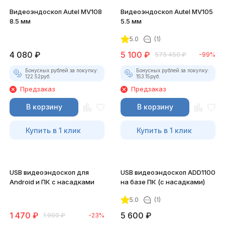
Видеоэндоскоп Autel MV108
Видеоэндоскоп Autel MV105
8.5 мм
5.5 мм
5.0
(1)
4 080
₽
5 100
₽
575 450
₽
-99%
Бонусных рублей за покупку:
Бонусных рублей за покупку:
122.52
руб.
153.15
руб.
Предзаказ
Предзаказ
В корзину
В корзину
Купить в 1 клик
Купить в 1 клик
USB видеоэндоскоп для
USB видеоэндоскоп ADD1100
Android и ПК с насадками
на базе ПК (с насадками)
5.0
(1)
1 470
₽
5 600
₽
1 900
₽
-23%