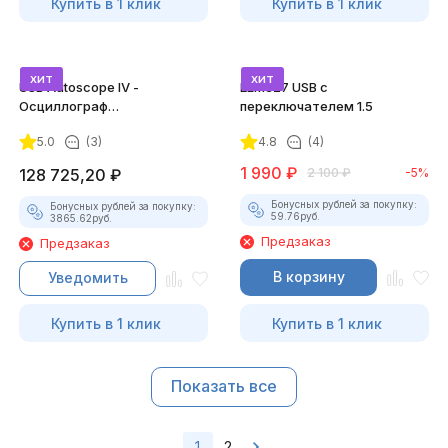
Купить в 1 клик
Купить в 1 клик
хит
хит
USB Autoscope IV -
ELM327 USB с
Осциллограф
переключателем 1.5
Постоловского 4 (полный
5.0
(3)
4.8
(4)
комплект)
1 990
₽
128 725,20
₽
2 100
₽
-5%
Бонусных рублей за покупку:
Бонусных рублей за покупку:
59.76
руб.
3865.62
руб.
Предзаказ
Предзаказ
В корзину
Уведомить
Купить в 1 клик
Купить в 1 клик
Показать все
1
2