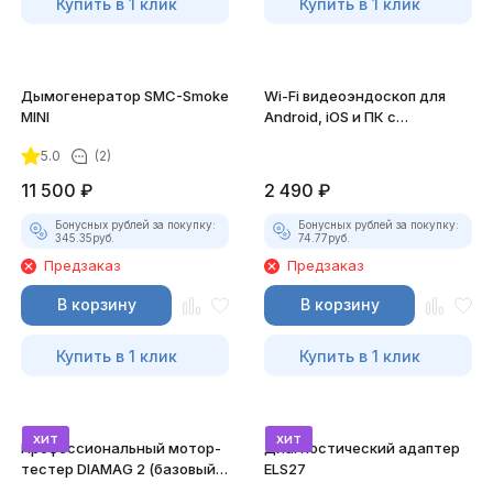
Купить в 1 клик
Купить в 1 клик
Дымогенератор SMC-Smoke
Wi-Fi видеоэндоскоп для
MINI
Android, iOS и ПК с
насадками
5.0
(2)
11 500
₽
2 490
₽
Бонусных рублей за покупку:
Бонусных рублей за покупку:
345.35
руб.
74.77
руб.
Предзаказ
Предзаказ
В корзину
В корзину
Купить в 1 клик
Купить в 1 клик
хит
хит
Профессиональный мотор-
Диагностический адаптер
тестер DIAMAG 2 (базовый
ELS27
комплект)