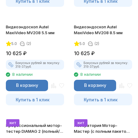
Купить в 1 клик
Купить в 1 клик
Видеоэндоскоп Autel
Видеоэндоскоп Autel
MaxiVideo MV208 5.5 мм
MaxiVideo MV208 8.5 мм
5.0
(2)
5.0
(2)
10 625
₽
10 625
₽
Бонусных рублей за покупку:
Бонусных рублей за покупку:
319.07
руб.
319.07
руб.
В наличии
В наличии
В корзину
В корзину
Купить в 1 клик
Купить в 1 клик
хит
хит
Профессиональный мотор-
Лаборатория Мотор-
тестер DIAMAG 2 (полный/
Мастер (с полным пакетом
максимальный комплект)
лицензий)