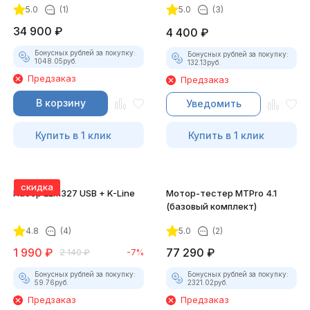
5.0
(1)
5.0
(3)
34 900
₽
4 400
₽
Бонусных рублей за покупку:
Бонусных рублей за покупку:
1048.05
руб.
132.13
руб.
Предзаказ
Предзаказ
В корзину
Уведомить
Купить в 1 клик
Купить в 1 клик
скидка
Набор ELM327 USB + K-Line
Мотор-тестер MTPro 4.1
(базовый комплект)
4.8
(4)
5.0
(2)
1 990
₽
77 290
₽
2 140
₽
-7%
Бонусных рублей за покупку:
Бонусных рублей за покупку:
59.76
руб.
2321.02
руб.
Предзаказ
Предзаказ