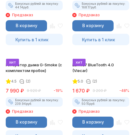
Бонусных рублей за покупку:
Бонусных рублей за покупку:
44.14
руб.
168.17
руб.
Предзаказ
Предзаказ
В корзину
В корзину
Купить в 1 клик
Купить в 1 клик
хит
хит
Генератор дыма G-Smoke (c
ELM327 BlueTooth 4.0
комплектом пробок)
(Viecar)
4.5
(2)
5.0
(2)
7 990
₽
1 670
₽
9 920
₽
-19%
3 200
₽
-48%
Бонусных рублей за покупку:
Бонусных рублей за покупку:
239.94
руб.
50.15
руб.
Предзаказ
Предзаказ
В корзину
В корзину