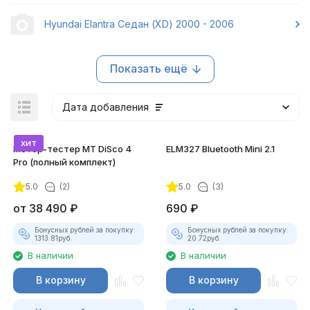
Hyundai Elantra Седан (XD) 2000 - 2006
Показать ещё
Дата добавления
хит
Мотор-тестер MT DiSco 4
ELM327 Bluetooth Mini 2.1
Pro (полный комплект)
5.0
(2)
5.0
(3)
покупателей
от
38 490
₽
690
₽
Бонусных рублей за покупку:
Бонусных рублей за покупку:
1313.81
руб.
20.72
руб.
В наличии
В наличии
В корзину
В корзину