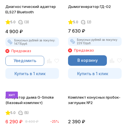
Диагностический адаптер
Дымогенератор ГД-02
ELS27 Bluetooth
5.0
(3)
5.0
(2)
7 630
₽
4 900
₽
Бонусных рублей за покупку:
Бонусных рублей за покупку:
229.13
руб.
147.15
руб.
Предзаказ
Предзаказ
В корзину
Уведомить
Купить в 1 клик
Купить в 1 клик
хит
Генератор дыма G-Smoke
Комплект конусных пробок-
(базовый комплект)
заглушек №2
5.0
(5)
6 290
₽
2 390
₽
8 400
₽
-25%