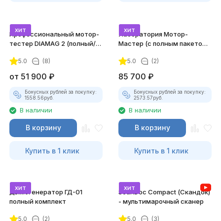
хит
хит
Профессиональный мотор-
Лаборатория Мотор-
тестер DIAMAG 2 (полный/
Мастер (с полным пакетом
максимальный комплект)
лицензий)
5.0
(8)
5.0
(2)
от
51 900
₽
85 700
₽
Бонусных рублей за покупку:
Бонусных рублей за покупку:
1558.56
руб.
2573.57
руб.
В наличии
В наличии
В корзину
В корзину
Купить в 1 клик
Купить в 1 клик
хит
хит
Дымогенератор ГД-01
ScanDoc Compact (Скандок)
полный комплект
- мультимарочный сканер
5.0
(2)
5.0
(3)