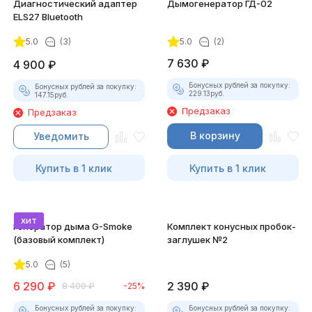
Диагностический адаптер
Дымогенератор ГД-02
ELS27 Bluetooth
5.0
(3)
5.0
(2)
7 630
₽
4 900
₽
Бонусных рублей за покупку:
Бонусных рублей за покупку:
229.13
руб.
147.15
руб.
Предзаказ
Предзаказ
В корзину
Уведомить
Купить в 1 клик
Купить в 1 клик
хит
Генератор дыма G-Smoke
Комплект конусных пробок-
(базовый комплект)
заглушек №2
5.0
(5)
6 290
₽
2 390
₽
8 400
₽
-25%
Бонусных рублей за покупку:
Бонусных рублей за покупку: