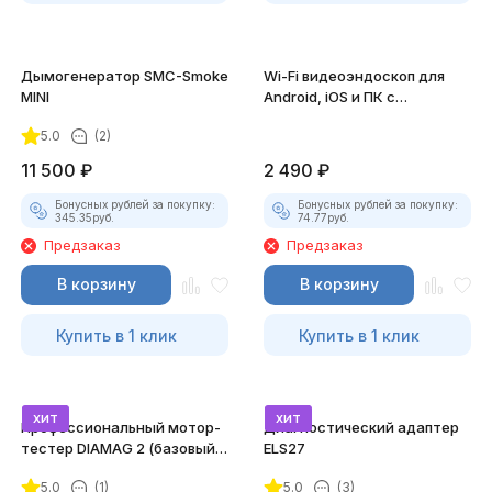
Дымогенератор SMC-Smoke
Wi-Fi видеоэндоскоп для
MINI
Android, iOS и ПК с
насадками
5.0
(2)
11 500
₽
2 490
₽
Бонусных рублей за покупку:
Бонусных рублей за покупку:
345.35
руб.
74.77
руб.
Предзаказ
Предзаказ
В корзину
В корзину
Купить в 1 клик
Купить в 1 клик
хит
хит
Профессиональный мотор-
Диагностический адаптер
тестер DIAMAG 2 (базовый
ELS27
комплект)
5.0
(1)
5.0
(3)