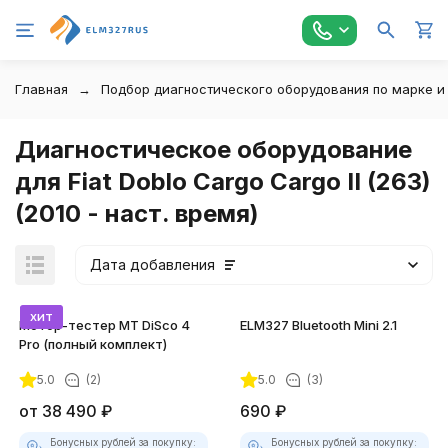
Главная
Подбор диагностического оборудования по марке и
Диагностическое оборудование
для Fiat Doblo Cargo Cargo II (263)
(2010 - наст. время)
Дата добавления
хит
Мотор-тестер MT DiSco 4
ELM327 Bluetooth Mini 2.1
Pro (полный комплект)
5.0
(2)
5.0
(3)
покупателей
от
38 490
₽
690
₽
Бонусных рублей за покупку:
Бонусных рублей за покупку: