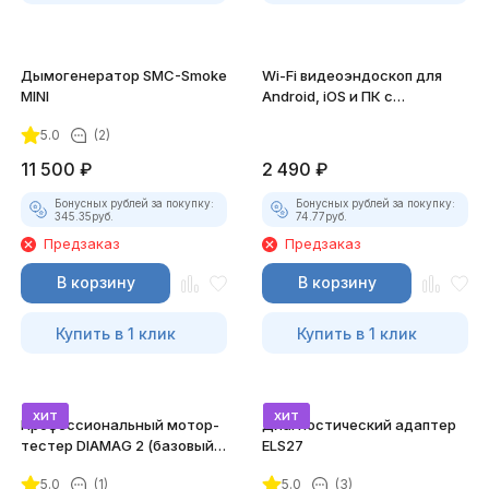
Дымогенератор SMC-Smoke
Wi-Fi видеоэндоскоп для
MINI
Android, iOS и ПК с
насадками
5.0
(2)
11 500
₽
2 490
₽
Бонусных рублей за покупку:
Бонусных рублей за покупку:
345.35
руб.
74.77
руб.
Предзаказ
Предзаказ
В корзину
В корзину
Купить в 1 клик
Купить в 1 клик
хит
хит
Профессиональный мотор-
Диагностический адаптер
тестер DIAMAG 2 (базовый
ELS27
комплект)
5.0
(1)
5.0
(3)