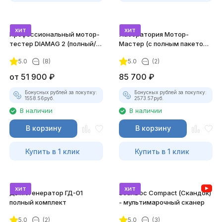
хит
хит
Профессиональный мотор-
Лаборатория Мотор-
тестер DIAMAG 2 (полный/
Мастер (с полным пакетом
максимальный комплект)
лицензий)
5.0
(8)
5.0
(2)
от
51 900
₽
85 700
₽
Бонусных рублей за покупку:
Бонусных рублей за покупку:
1558.56
руб.
2573.57
руб.
В наличии
В наличии
В корзину
В корзину
Купить в 1 клик
Купить в 1 клик
хит
хит
Дымогенератор ГД-01
ScanDoc Compact (Скандок)
полный комплект
- мультимарочный сканер
5.0
(2)
5.0
(3)