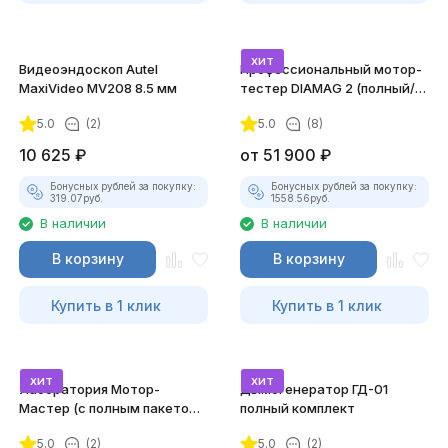
хит
Видеоэндоскоп Autel
Профессиональный мотор-
MaxiVideo MV208 8.5 мм
тестер DIAMAG 2 (полный/
максимальный комплект)
5.0
(2)
5.0
(8)
10 625
₽
от
51 900
₽
Бонусных рублей за покупку:
Бонусных рублей за покупку:
319.07
руб.
1558.56
руб.
В наличии
В наличии
В корзину
В корзину
Купить в 1 клик
Купить в 1 клик
хит
хит
Лаборатория Мотор-
Дымогенератор ГД-01
Мастер (с полным пакетом
полный комплект
лицензий)
5.0
(2)
5.0
(2)