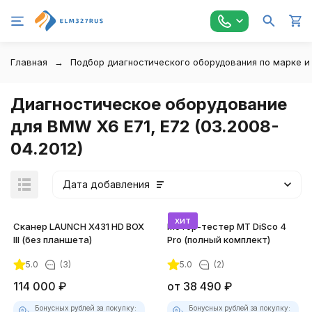
Главная
Подбор диагностического оборудования по марке и
Диагностическое оборудование
для BMW X6 E71, E72 (03.2008-
04.2012)
Дата добавления
хит
Сканер LAUNCH X431 HD BOX
Мотор-тестер MT DiSco 4
III (без планшета)
Pro (полный комплект)
5.0
(3)
5.0
(2)
покупателей
114 000
₽
от
38 490
₽
Бонусных рублей за покупку:
Бонусных рублей за покупку: