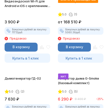
Видеоэндоскоп Wi-Fi для
Автосканер FCAR F5-G
Android и iOS с креплением
для смартфона
5.0
(1)
3 900
₽
от
168 510
₽
Бонусных рублей за покупку:
Бонусных рублей за покупку:
117.12
руб.
5060.36
руб.
Предзаказ
Предзаказ
В корзину
В корзину
Купить в 1 клик
Купить в 1 клик
хит
Дымогенератор ГД-02
Генератор дыма G-Smoke
(базовый комплект)
5.0
(2)
5.0
(5)
7 630
₽
6 290
₽
8 400
₽
-25%
Бонусных рублей за покупку:
Бонусных рублей за покупку: