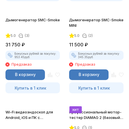
Дымогенератор SMC-Smoke
Дымогенератор SMC-Smoke
MINI
5.0
(3)
5.0
(2)
31 750
₽
11 500
₽
Бонусных рублей за покупку:
Бонусных рублей за покупку:
953.45
руб.
345.35
руб.
Предзаказ
Предзаказ
В корзину
В корзину
Купить в 1 клик
Купить в 1 клик
хит
Wi-Fi видеоэндоскоп для
Профессиональный мотор-
Android, iOS и ПК с
тестер DIAMAG 2 (базовый
насадками
комплект)
5.0
(1)