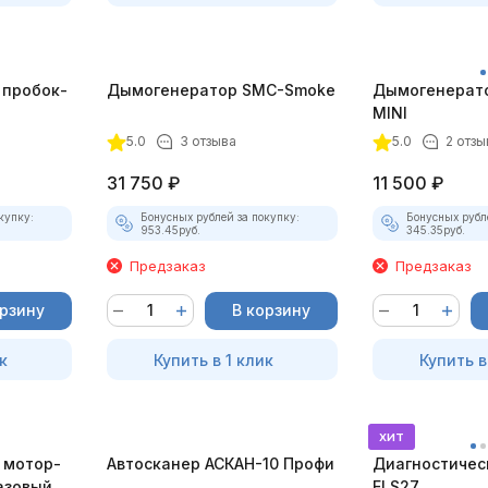
 пробок-
Дымогенератор SMC-Smoke
Дымогенерат
MINI
5.0
3 отзыва
5.0
2 отзы
31 750
₽
11 500
₽
купку:
Бонусных рублей за покупку:
Бонусных рубл
953.45
руб.
345.35
руб.
Предзаказ
Предзаказ
орзину
В корзину
к
Купить в 1 клик
Купить в
хит
 мотор-
Автосканер АСКАН-10 Профи
Диагностичес
азовый
ELS27