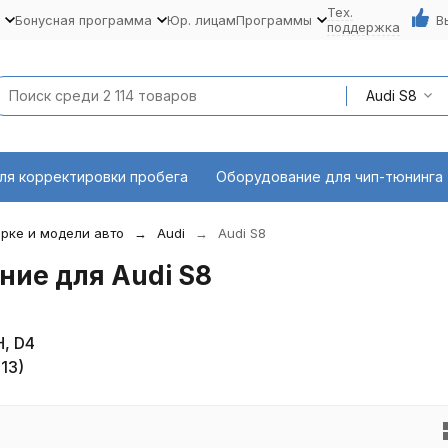
Тех.
Бонусная программа
Юр. лицам
Программы
В
поддержка
Audi S8
ля корректировки пробега
Оборудование для чип-тюнинга
рке и модели авто
Audi
Audi S8
ие для Audi S8
H, D4
13)