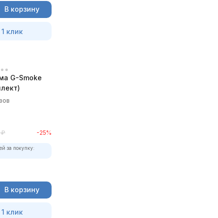
В корзину
 1 клик
ма G-Smoke
лект)
вов
₽
-25%
ей за покупку:
В корзину
 1 клик