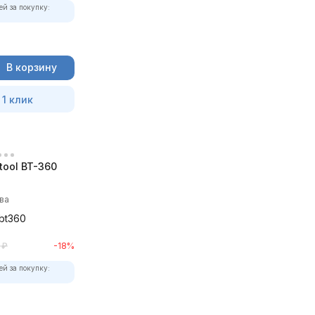
ей за покупку:
В корзину
 1 клик
tool BT-360
ва
-bt360
₽
-18%
ей за покупку: