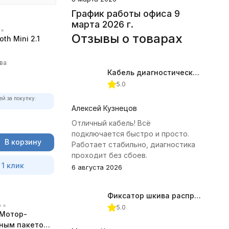
График работы офиса 9
марта 2026 г.
Отзывы о товарах
th Mini 2.1
ва
Кабель диагностический ГАЗ 24 для АВТОАС
5.0
ей за покупку:
Алексей Кузнецов
Отличный кабель! Всё
подключается быстро и просто.
В корзину
Работает стабильно, диагностика
проходит без сбоев.
 1 клик
6 августа 2026
Фиксатор шкива распредвала (Subaru) JTC-4409
5.0
Мотор-
лным пакетом