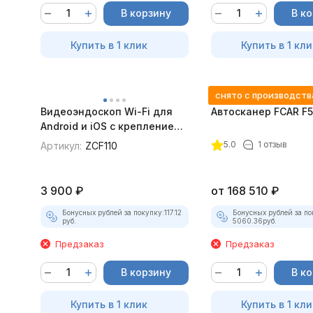
В корзину
В к
Купить в 1 клик
Купить в 1 кли
снято с производств
Видеоэндоскоп Wi-Fi для
Автосканер FCAR F
Android и iOS с креплением
для смартфона
5.0
1 отзыв
Артикул:
ZCF110
3 900
₽
от
168 510
₽
Бонусных рублей за покупку:
117.12
Бонусных рублей за по
руб.
5060.36
руб.
Предзаказ
Предзаказ
В корзину
В к
Купить в 1 клик
Купить в 1 кли