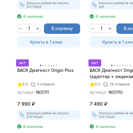
Бонусных рублей за покупку:
Бонусных рублей за по
252.55
руб.
руб.
В наличии
В наличии
В корзину
В к
Купить в 1 клик
Купить в 1 кли
хит
хит
ВАСЯ Диагност Origin Plus
ВАСЯ Диагност Origi
(адаптер + лицензи
5.0
5 отзывов
5.0
29 отзывов
Артикул:
N00111
Артикул:
N00110
7 990
₽
7 490
₽
Бонусных рублей за покупку:
Бонусных рублей за по
239.94
руб.
224.92
руб.
В наличии
В наличии