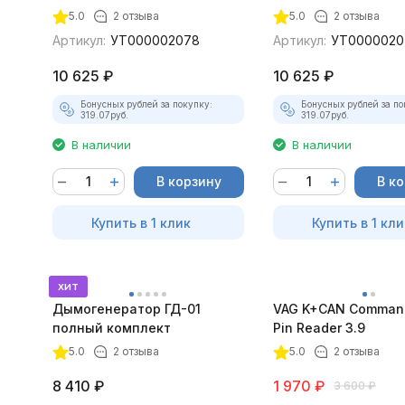
5.0
2 отзыва
5.0
2 отзыва
Артикул:
УТ000002078
Артикул:
УТ0000020
10 625
₽
10 625
₽
Бонусных рублей за покупку:
Бонусных рублей за по
319.07
руб.
319.07
руб.
В наличии
В наличии
В корзину
В к
Купить в 1 клик
Купить в 1 кли
хит
Дымогенератор ГД-01
VAG K+CAN Command
полный комплект
Pin Reader 3.9
5.0
2 отзыва
5.0
2 отзыва
8 410
₽
1 970
₽
3 600
₽