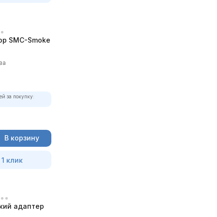
ор SMC-Smoke
ва
ей за покупку:
В корзину
 1 клик
кий адаптер