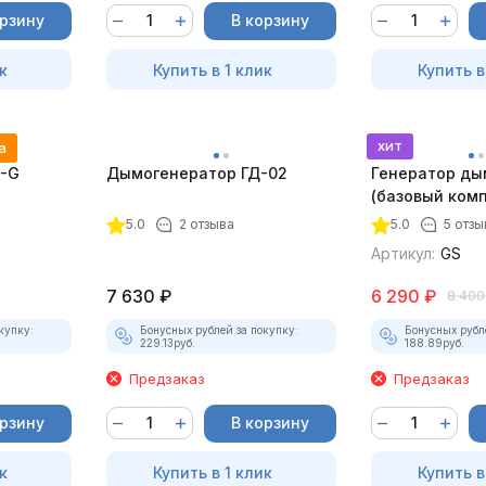
орзину
В корзину
к
Купить в 1 клик
Купить в
хит
а
5-G
Дымогенератор ГД-02
Генератор ды
(базовый комп
5.0
2 отзыва
5.0
5 отзы
Артикул:
GS
7 630
₽
6 290
₽
8 400
купку:
Бонусных рублей за покупку:
Бонусных рубл
229.13
руб.
188.89
руб.
Предзаказ
Предзаказ
орзину
В корзину
к
Купить в 1 клик
Купить в