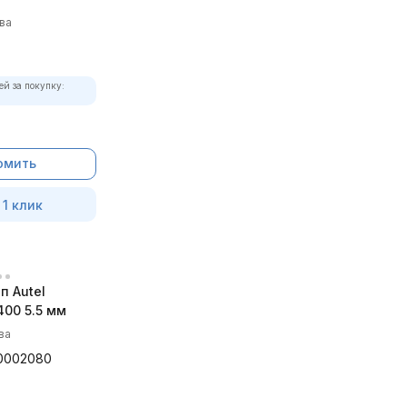
ва
ей за покупку:
омить
 1 клик
п Autel
00 5.5 мм
ва
0002080