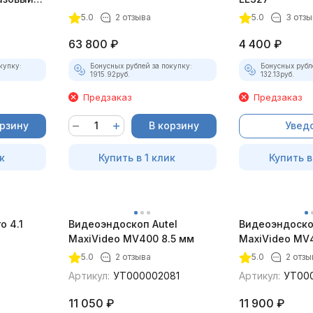
5.0
2 отзыва
5.0
3 отзы
63 800
₽
4 400
₽
купку:
Бонусных рублей за покупку:
Бонусных рубл
1915.92
руб.
132.13
руб.
Предзаказ
Предзаказ
орзину
В корзину
Увед
к
Купить в 1 клик
Купить в
 4.1
Видеоэндоскоп Autel
Видеоэндоско
)
MaxiVideo MV400 8.5 мм
MaxiVideo MV4
5.0
2 отзыва
5.0
2 отзы
Артикул:
УТ000002081
Артикул:
УТ00
11 050
₽
11 900
₽