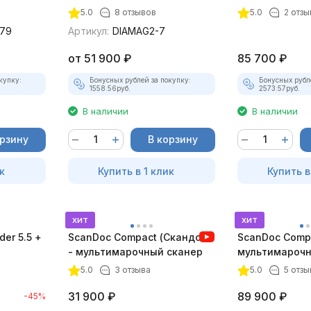
максимальный комплект)
лицензий)
5.0
8 отзывов
5.0
2 отзы
79
Артикул:
DIAMAG2-7
от
51 900
₽
85 700
₽
купку:
Бонусных рублей за покупку:
Бонусных рубл
1558.56
руб.
2573.57
руб.
В наличии
В наличии
орзину
В корзину
к
Купить в 1 клик
Купить в
хит
хит
er 5.5 +
ScanDoc Compact (Скандок)
ScanDoc Compa
- мультимарочный сканер
мультимарочн
(Полный)
5.0
3 отзыва
5.0
5 отзы
31 900
₽
89 900
₽
-45%