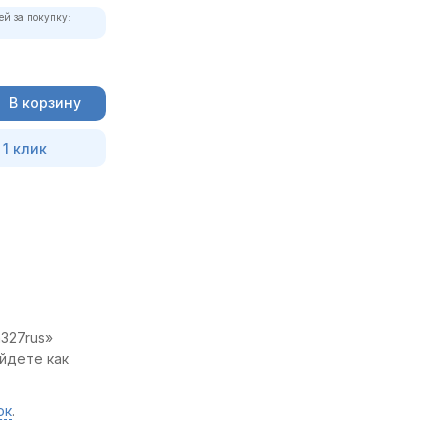
ей за покупку:
В корзину
 1 клик
327rus»
йдете как
ок
.