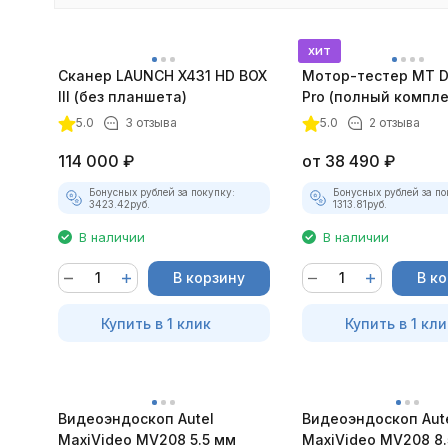
хит
Сканер LAUNCH X431 HD BOX
Мотор-тестер MT D
III (без планшета)
Pro (полный компле
покупателей
5.0
3 отзыва
5.0
2 отзыва
114 000
₽
от
38 490
₽
Бонусных рублей за покупку:
Бонусных рублей за по
3423.42
руб.
1313.81
руб.
В наличии
В наличии
В корзину
В к
Купить в 1 клик
Купить в 1 кли
Видеоэндоскоп Autel
Видеоэндоскоп Aut
MaxiVideo MV208 5.5 мм
MaxiVideo MV208 8.