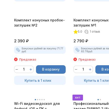
Комплект конусных пробок-
Комплект конусных
заглушек №2
заглушек №1
5.0
1 отзыв
2 390
₽
2 790
₽
Бонусных рублей за покупку:
71.77
Бонусных рублей за по
руб.
83.78
руб.
Предзаказ
Предзаказ
В корзину
В к
Купить в 1 клик
Купить в 1 кли
хит
Wi-Fi видеоэндоскоп для
Профессиональный
Android, iOS и ПК с
тестер DIAMAG 2 (б