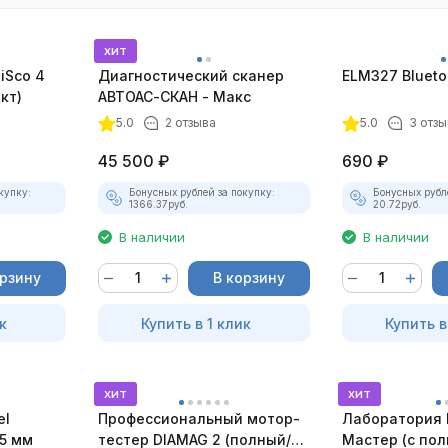
хит
iSco 4
Диагностический сканер
ELM327 Bluetoo
кт)
АВТОАС-СКАН - Макс
5.0
2 отзыва
5.0
3 отзы
45 500
₽
690
₽
купку:
Бонусных рублей за покупку:
Бонусных рубл
1366.37
руб.
20.72
руб.
В наличии
В наличии
орзину
В корзину
к
Купить в 1 клик
Купить в
хит
хит
el
Профессиональный мотор-
Лаборатория 
5 мм
тестер DIAMAG 2 (полный/
Мастер (с по