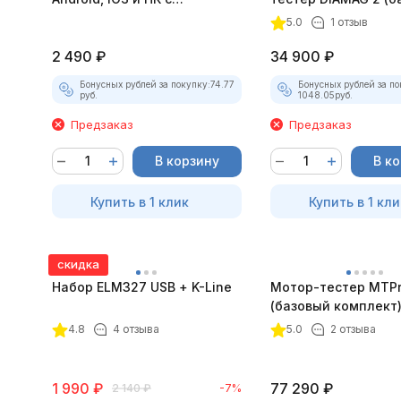
насадками
комплект)
5.0
1 отзыв
2 490
₽
34 900
₽
Бонусных рублей за покупку:
74.77
Бонусных рублей за по
руб.
1048.05
руб.
Предзаказ
Предзаказ
В корзину
В к
Купить в 1 клик
Купить в 1 кли
скидка
Набор ELM327 USB + K-Line
Мотор-тестер MTPro
(базовый комплект
4.8
4 отзыва
5.0
2 отзыва
1 990
₽
77 290
₽
2 140
₽
-7%