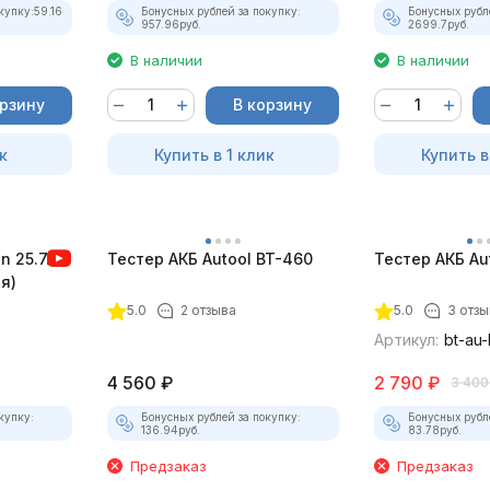
купку:
59.16
Бонусных рублей за покупку:
Бонусных рубл
957.96
руб.
2699.7
руб.
В наличии
В наличии
орзину
В корзину
к
Купить в 1 клик
Купить в
n 25.7.0
Тестер АКБ Autool BT-460
Тестер АКБ Au
я)
5.0
2 отзыва
5.0
3 отзы
Артикул:
bt-au
4 560
₽
2 790
₽
3 400
купку:
Бонусных рублей за покупку:
Бонусных рубл
136.94
руб.
83.78
руб.
Предзаказ
Предзаказ