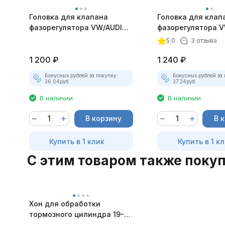
Головка для клапана
Головка для клап
фазорегулятора VW/AUDI
фазорегулятора V
дв. 1.8, 2.0 TFSI JTC-6701
дв. 1.8, 2.0 TFSI 2
5.0
3 отзыва
6702
1 200
₽
1 240
₽
Бонусных рублей за покупку:
Бонусных рублей за 
36.04
руб.
37.24
руб.
В наличии
В наличии
В корзину
В 
Купить в 1 клик
Купить в 1 к
C этим товаром также поку
Хон для обработки
тормозного цилиндра 19-
64мм с тремя камнями