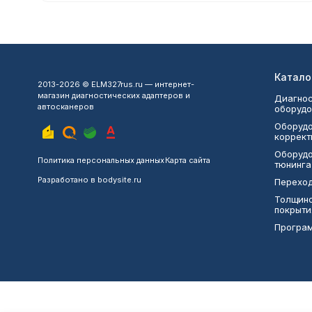
Катало
2013-2026 © ELM327rus.ru — интернет-
магазин диагностических адаптеров и
Диагнос
автосканеров
оборудо
Оборудо
коррект
Оборудо
Политика персональных данных
Карта сайта
тюнинга
Разработано в
bodysite.ru
Переход
Толщин
покрыти
Програ