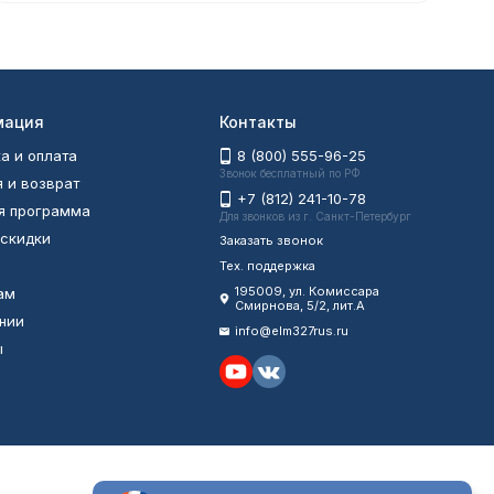
мация
Контакты
а и оплата
8 (800) 555-96-25
Звонок бесплатный по РФ
я и возврат
+7 (812) 241-10-78
я программа
Для звонков из г. Санкт-Петербург
 скидки
Заказать звонок
Тех. поддержка
195009, ул. Комиссара
ам
Смирнова, 5/2, лит.А
нии
info@elm327rus.ru
ы