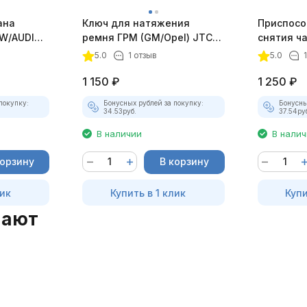
ана
Ключ для натяжения
Приспосо
W/AUDI
ремня ГРМ (GM/Opel) JTC-
снятия ч
016- JTC-
4485
стояночн
5.0
1 отзыв
5.0
4487
1 150
₽
1 250
₽
покупку:
Бонусных рублей за покупку:
Бонусны
34.53
руб.
37.54
ру
В наличии
В нали
корзину
В корзину
лик
Купить в 1 клик
Купи
пают