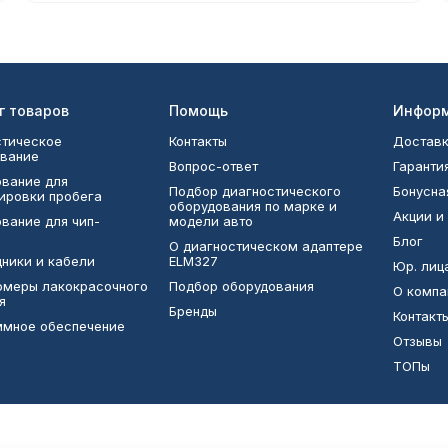
г товаров
Помощь
Инфор
тическое
Контакты
Доставк
вание
Вопрос-ответ
Гаранти
вание для
Подбор диагностического
Бонусна
ировки пробега
оборудования по марке и
Акции и
вание для чип-
модели авто
Блог
О диагностическом адаптере
ники и кабели
ELM327
Юр. лиц
омеры лакокрасочного
Подбор оборудования
О компа
я
Бренды
Контакт
ммное обеспечение
Отзывы
ТОПы