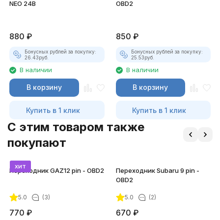
NEO 24В
OBD2
880
₽
850
₽
Бонусных рублей за покупку:
Бонусных рублей за покупку:
26.43
руб.
25.53
руб.
В наличии
В наличии
В корзину
В корзину
Купить в 1 клик
Купить в 1 клик
C этим товаром также
покупают
хит
Переходник GAZ12 pin - OBD2
Переходник Subaru 9 pin -
OBD2
5.0
(3)
5.0
(2)
770
₽
670
₽