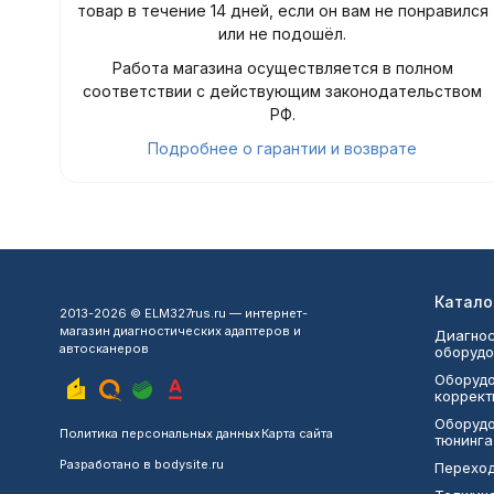
товар в течение 14 дней, если он вам не понравился
или не подошёл.
Работа магазина осуществляется в полном
соответствии с действующим законодательством
РФ.
Подробнее о гарантии и возврате
Катало
2013-2026 © ELM327rus.ru — интернет-
магазин диагностических адаптеров и
Диагнос
автосканеров
оборудо
Оборудо
коррект
Оборудо
Политика персональных данных
Карта сайта
тюнинга
Разработано в
bodysite.ru
Переход