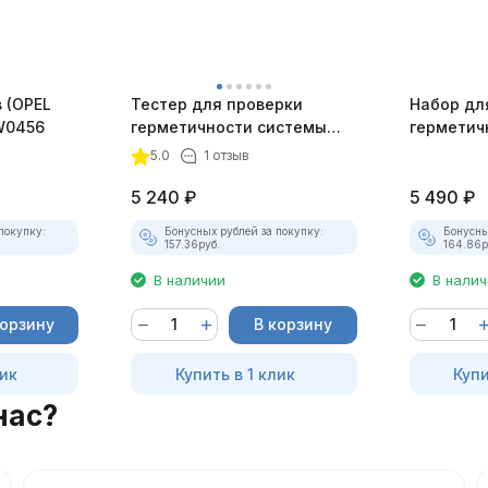
 (OPEL
Тестер для проверки
Набор дл
JW0456
герметичности системы
герметич
охлаждения Car-Tool
охлажде
5.0
1 отзыв
Car-Tool
5 240
₽
5 490
₽
покупку:
Бонусных рублей за покупку:
Бонусны
157.36
руб.
164.86
р
В наличии
В нали
корзину
В корзину
лик
Купить в 1 клик
Купи
нас?