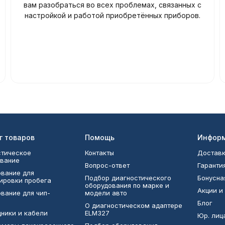
вам разобраться во всех проблемах, связанных с
настройкой и работой приобретённых приборов.
г товаров
Помощь
Инфор
тическое
Контакты
Доставк
вание
Вопрос-ответ
Гаранти
вание для
Подбор диагностического
Бонусна
ировки пробега
оборудования по марке и
Акции и
вание для чип-
модели авто
Блог
О диагностическом адаптере
ники и кабели
ELM327
Юр. лиц