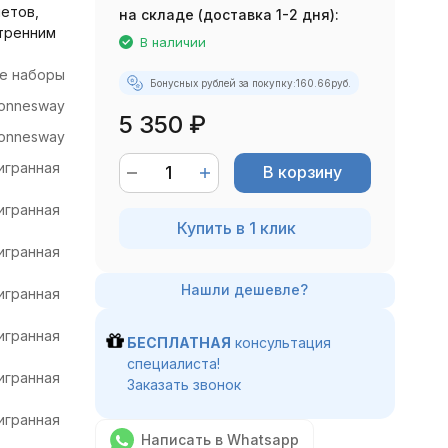
етов,
на складе (доставка 1-2 дня):
тренним
В наличии
е наборы
Бонусных рублей за покупку:
160.66
руб.
onnesway
5 350
₽
onnesway
игранная
В корзину
игранная
Купить в 1 клик
игранная
игранная
игранная
БЕСПЛАТНАЯ
консультация
специалиста!
игранная
Заказать звонок
игранная
Написать в Whatsapp