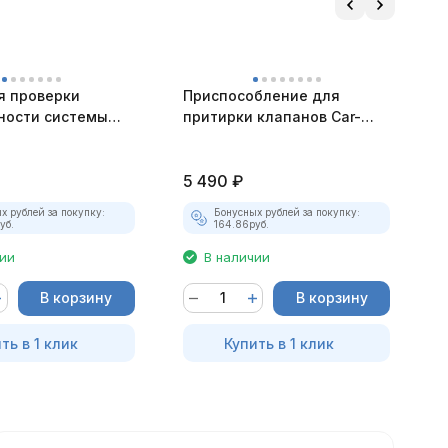
я проверки
Приспособление для
П
ности системы
притирки клапанов Car-
у
ния расширенный
Tool
к
5
5 490
₽
5
х рублей за покупку:
Бонусных рублей за покупку:
уб.
164.86
руб.
чии
В наличии
В корзину
В корзину
ть в 1 клик
Купить в 1 клик