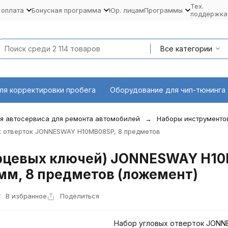
Тех.
 оплата
Бонусная программа
Юр. лицам
Программы
поддержка
Все категории
ля корректировки пробега
Оборудование для чип-тюнинга
я автосервиса для ремонта автомобилей
Наборы инструменто
х отверток JONNESWAY H10MB08SP, 8 предметов
орцевых ключей) JONNESWAY H1
мм, 8 предметов (ложемент)
В избранное
Поделиться
Набор угловых отверток JON