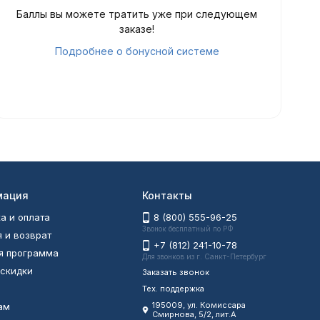
Баллы вы можете тратить уже при следующем
заказе!
Подробнее о бонусной системе
мация
Контакты
а и оплата
8 (800) 555-96-25
Звонок бесплатный по РФ
я и возврат
+7 (812) 241-10-78
я программа
Для звонков из г. Санкт-Петербург
 скидки
Заказать звонок
Тех. поддержка
195009, ул. Комиссара
ам
Смирнова, 5/2, лит.А