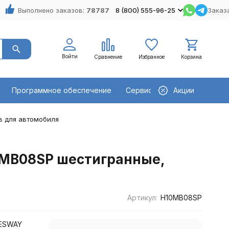
Выполнено заказов:
78787
8 (800) 555-96-25
Заказ
Войти
Сравнение
Избранное
Корзина
Программное обеспечение
Сервисное оборудование
Акции
в для автомобиля
0MB08SP шестигранные,
Артикул:
H10MB08SP
NESWAY