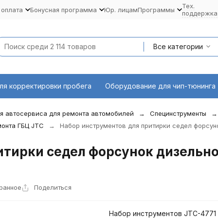
Тех.
 оплата
Бонусная программа
Юр. лицам
Программы
поддержка
Все категории
ля корректировки пробега
Оборудование для чип-тюнинга
я автосервиса для ремонта автомобилей
Специнструменты
монта ГБЦ JTC
Набор инструментов для притирки седел форсун
тирки седел форсунок дизельног
ранное
Поделиться
Набор инструментов JTC-4771