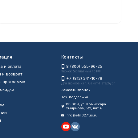
мация
Контакты
а и оплата
8 (800) 555-96-25
Звонок бесплатный по РФ
я и возврат
+7 (812) 241-10-78
я программа
Для звонков из г. Санкт-Петербург
 скидки
Заказать звонок
Тех. поддержка
195009, ул. Комиссара
ам
Смирнова, 5/2, лит.А
нии
info@elm327rus.ru
ы