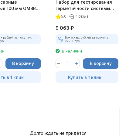
есарные
Набор для тестирования
Д
ые 100 мм OMBRA
герметичности системы
J
охлаждения JTC-1414
5.0
1 отзыв
9 063
₽
8
х рублей за покупку:
Бонусных рублей за покупку:
уб.
272.16
руб.
чии
В наличии
В корзину
В корзину
ть в 1 клик
Купить в 1 клик
Долго ждать не придётся