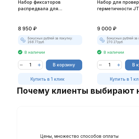
Набор фиксаторов
Набор для прове
распредвала для
герметичности JT
установки фаз ГРМ FORD
JTC-4469
8 950
₽
9 000
₽
Бонусных рублей за покупку:
Бонусных рублей за 
268.77
руб.
270.27
руб.
В наличии
В наличии
В корзину
В 
Купить в 1 клик
Купить в 1 к
Почему клиенты выбирают 
Цены, множество способов оплаты