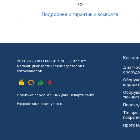
РФ.
Подробнее о гарантии и возврате
Катало
2013-2026 © ELM327rus.ru — интернет-
магазин диагностических адаптеров и
Диагнос
автосканеров
оборудо
Оборудо
коррект
Оборудо
Политика персональных данных
Карта сайта
тюнинга
Разработано в
bodysite.ru
Переход
Толщин
покрыти
Програ