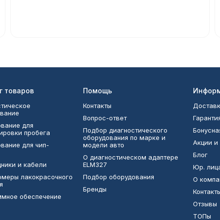
г товаров
Помощь
Инфор
тическое
Контакты
Доставк
вание
Вопрос-ответ
Гаранти
вание для
Подбор диагностического
Бонусна
ировки пробега
оборудования по марке и
Акции и
вание для чип-
модели авто
Блог
О диагностическом адаптере
ники и кабели
ELM327
Юр. лиц
омеры лакокрасочного
Подбор оборудования
О компа
я
Бренды
Контакт
ммное обеспечение
Отзывы
ТОПы