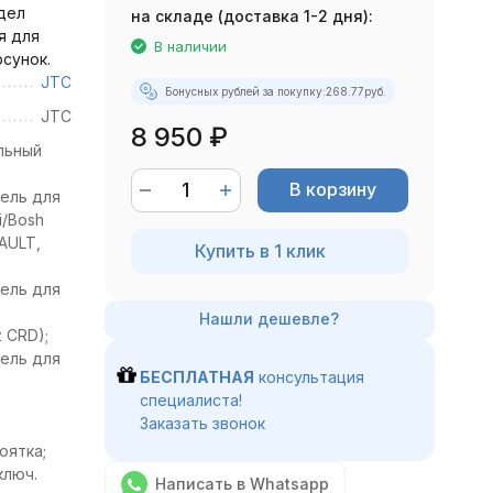
дел
на складе (доставка 1-2 дня):
я для
В наличии
сунок.
JTC
Бонусных рублей за покупку:
268.77
руб.
JTC
8 950
₽
льный
В корзину
ель для
i/Bosh
AULT,
Купить в 1 клик
ель для
 CRD);
ель для
БЕСПЛАТНАЯ
консультация
специалиста!
Заказать звонок
оятка;
ключ.
Написать в Whatsapp