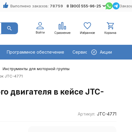
Выполнено заказов:
78759
8 (800) 555-96-25
Заказ
Войти
Сравнение
Избранное
Корзина
Программное обеспечение
Сервисное оборудование
Акции
Инструменты для моторной группы
ок JTC-4771
о двигателя в кейсе JTC-
Артикул:
JTC-4771