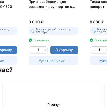
рки
Приспособление для
Тиски сл
C-1820
разведения суппортов с
поворотн
трещоточным механизмом
A90044
JTC-6757
9 000
₽
8 880
₽
покупку:
Бонусных рублей за покупку:
Бонусны
270.27
руб.
266.67
р
В наличии
В нали
корзину
В корзину
лик
Купить в 1 клик
Купи
нас?
10 минут