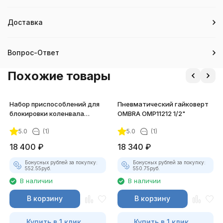
Доставка
Вопрос-Ответ
Похожие товары
Набор приспособлений для
Пневматический гайковерт
блокировки коленвала
OMBRA OMP11212 1/2"
(JAGUAR, LAND ROVER) JTC-
5.0
(1)
5.0
(1)
4128
18 400
₽
18 340
₽
Бонусных рублей за покупку:
Бонусных рублей за покупку:
552.55
руб.
550.75
руб.
В наличии
В наличии
В корзину
В корзину
Купить в 1 клик
Купить в 1 клик