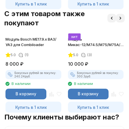
Купить в 1 клик
Купить в 1 клик
C этим товаром также
покупают
хит
Модуль Bosch ME17.9.x ВАЗ/
Модуль
УАЗ для Combiloader
Mикас-12/M74.5/M75/M75A/M86
для Combiloader
5.0
(1)
5.0
(3)
8 000
₽
10 000
₽
Бонусных рублей за покупку:
Бонусных рублей за покупку:
240.24
руб.
300.3
руб.
В наличии
В наличии
В корзину
В корзину
Купить в 1 клик
Купить в 1 клик
Почему клиенты выбирают нас?