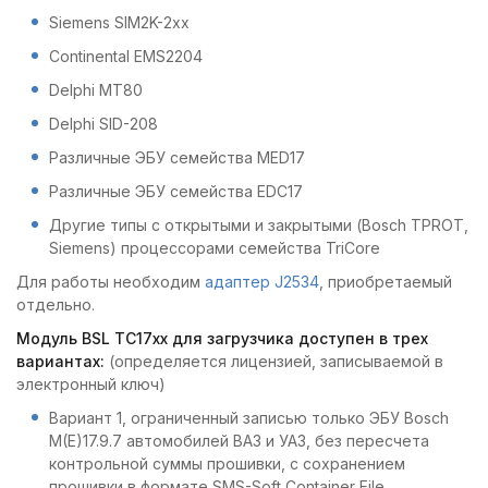
Siemens SIM2K-2xx
Continental EMS2204
Delphi MT80
Delphi SID-208
Различные ЭБУ семейства MED17
Различные ЭБУ семейства EDC17
Другие типы с открытыми и закрытыми (Bosch TPROT,
Siemens) процессорами семейства TriCore
Для работы необходим
адаптер J2534
, приобретаемый
отдельно.
Модуль BSL TC17xx для загрузчика доступен в трех
вариантах:
(определяется лицензией, записываемой в
электронный ключ)
Вариант 1, ограниченный записью только ЭБУ Bosch
M(E)17.9.7 автомобилей ВАЗ и УАЗ, без пересчета
контрольной суммы прошивки, с сохранением
прошивки в формате SMS-Soft Container File.