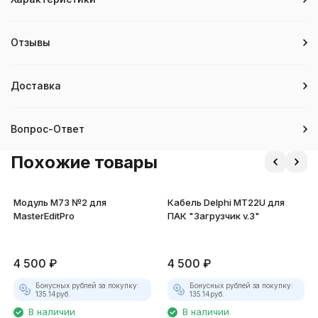
Отзывы
Доставка
Вопрос-Ответ
Похожие товары
Модуль М73 №2 для
Кабель Delphi MT22U для
MasterEditPro
ПАК "Загрузчик v.3"
4 500
₽
4 500
₽
Бонусных рублей за покупку:
Бонусных рублей за покупку:
135.14
руб.
135.14
руб.
В наличии
В наличии