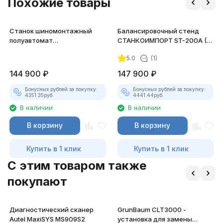
Похожие товары
Станок шиномонтажный
Балансировочный стенд
полуавтомат
СТАНКОИМПОРТ ST-200A (T)
СТАНКОИМПОРТ (12"-26")
для грузовых колёс (10"-24")
5.0
(1)
380В GT-303
144 900
₽
147 900
₽
Бонусных рублей за покупку:
Бонусных рублей за покупку:
4351.35
руб.
4441.44
руб.
В наличии
В наличии
В корзину
В корзину
Купить в 1 клик
Купить в 1 клик
C этим товаром также
покупают
Диагностический сканер
GrunBaum CLT3000 -
Autel MaxiSYS MS909S2
установка для замены