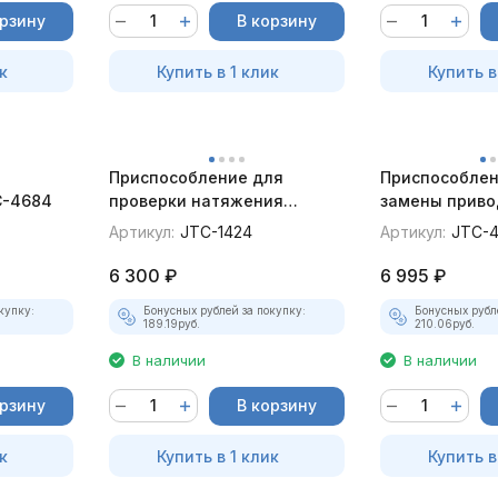
орзину
В корзину
к
Купить в 1 клик
Купить в
Приспособление для
Приспособлен
C-4684
проверки натяжения
замены приво
ремней JTC-1424
(Suzuki) JTC-
Артикул:
JTC-1424
Артикул:
JTC-
6 300
₽
6 995
₽
купку:
Бонусных рублей за покупку:
Бонусных рубл
189.19
руб.
210.06
руб.
В наличии
В наличии
орзину
В корзину
к
Купить в 1 клик
Купить в