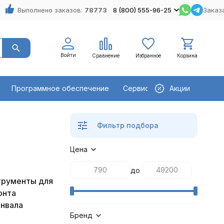
Выполнено заказов:
78773
8 (800) 555-96-25
Заказ
Войти
Сравнение
Избранное
Корзина
Программное обеспечение
Сервисное оборудование
Акции
Фильтр подбора
Цена
до
трументы для
онта
нвала
Бренд