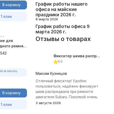
График работы нашего
В корзину
офиса на майские
праздники 2026 г.
 1 клик
8 марта 2026
График работы офиса 9
марта 2026 г.
Отзывы о товарах
ие для
дного ремня
4542
4542
Фиксатор шкива распредвала (Subaru) JTC-4409
5.0
ей за покупку:
Максим Кузнецов
Отличный фиксатор! Удобно
пользоваться, надёжно фиксирует
шкив распредвала при ремонте
В корзину
двигателя Subaru. Покупкой очень
доволен.
3 августа 2026
 1 клик