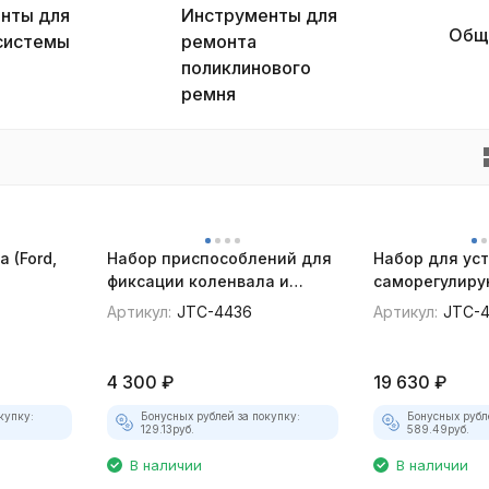
нты для
Инструменты для
Общ
системы
ремонта
поликлинового
ремня
 (Ford,
Набор приспособлений для
Набор для ус
фиксации коленвала и
саморегулир
распредвала Ford JTC-4436
сцепления JT
Артикул:
JTC-4436
Артикул:
JTC-
4 300
₽
19 630
₽
купку:
Бонусных рублей за покупку:
Бонусных рубл
129.13
руб.
589.49
руб.
В наличии
В наличии