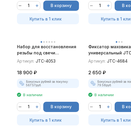
В корзину
В к
Купить в 1 клик
Купить в 1 кли
Набор для восстановления
Фиксатор маховика
резьбы под свечи
универсальный JT
накаливания JTC-4053
Артикул:
JTC-4053
Артикул:
JTC-4684
18 900
₽
2 650
₽
Бонусных рублей за покупку:
Бонусных рублей за по
567.57
руб.
79.58
руб.
В наличии
В наличии
В корзину
В к
Купить в 1 клик
Купить в 1 кли