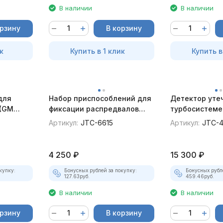
В наличии
В наличии
орзину
В корзину
к
Купить в 1 клик
Купить в
для
Набор приспособлений для
Детектор утеч
 (GM
фиксации распредвалов
турбосистеме
JTC-4173
(Opel, Saab, Cadillac) JTC-
переходников
Артикул:
JTC-6615
Артикул:
JTC-4
6615
4 250
₽
15 300
₽
купку:
Бонусных рублей за покупку:
Бонусных рубл
127.63
руб.
459.46
руб.
В наличии
В наличии
орзину
В корзину