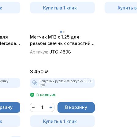
к
Купить в 1 клик
Купить в
 для
Метчик M12 x 1.25 для
Mercedes
резьбы свечных отверстий,
JTC-4898
Артикул:
JTC-4898
3 450
₽
купку:
Бонусных рублей за покупку:
103.6
руб.
В наличии
орзину
В корзину
к
Купить в 1 клик