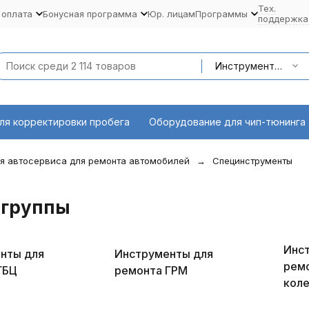
Тех.
 оплата
Бонусная программа
Юр. лицам
Программы
поддержка
Инструменты для моторной группы
ля корректировки пробега
Оборудование для чип-тюнинга
я автосервиса для ремонта автомобилей
Специнструменты
 группы
Инс
нты для
Инструменты для
рем
ГБЦ
ремонта ГРМ
коле