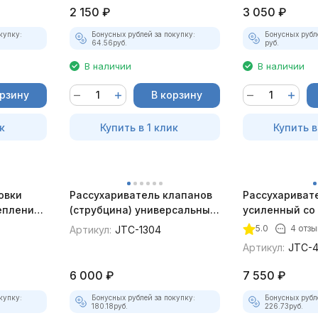
2 150
₽
3 050
₽
купку:
Бонусных рублей за покупку:
Бонусных рубл
64.56
руб.
руб.
В наличии
В наличии
орзину
В корзину
к
Купить в 1 клик
Купить в
овки
Рассухариватель клапанов
Рассухариват
епления
(струбцина) универсальный
усиленный со
CATS10
JTC-1304
захватами JT
5.0
4 отзы
Артикул:
JTC-1304
Артикул:
JTC-4
6 000
₽
7 550
₽
купку:
Бонусных рублей за покупку:
Бонусных рубл
180.18
руб.
226.73
руб.