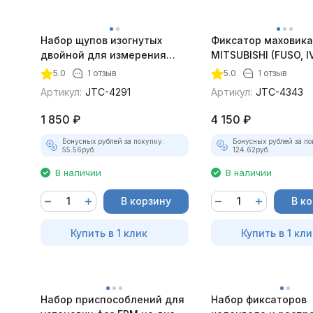
Набор щупов изогнутых
Фиксатор маховика
двойной для измерения
MITSUBISHI (FUSO, I
зазора, 26 лезвий JTC-4291
JTC-4343
5.0
1 отзыв
5.0
1 отзыв
Артикул:
JTC-4291
Артикул:
JTC-4343
1 850
₽
4 150
₽
Бонусных рублей за покупку:
Бонусных рублей за по
55.56
руб.
124.62
руб.
В наличии
В наличии
В корзину
В к
Купить в 1 клик
Купить в 1 кли
Набор приспособлений для
Набор фиксаторов