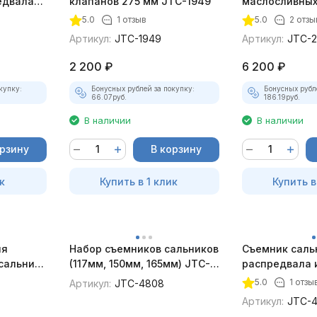
едвала
клапанов 275 мм JTC-1949
маслосливных
22мм JTC-20
5.0
1 отзыв
5.0
2 отзы
Артикул:
JTC-1949
Артикул:
JTC-
2 200
₽
6 200
₽
купку:
Бонусных рублей за покупку:
Бонусных рубл
66.07
руб.
186.19
руб.
В наличии
В наличии
орзину
В корзину
к
Купить в 1 клик
Купить в
ля
Набор съемников сальников
Съемник саль
 сальника
(117мм, 150мм, 165мм) JTC-
распредвала 
C-7771
4808
JTC-4722
5.0
1 отзы
Артикул:
JTC-4808
Артикул:
JTC-