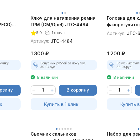
Ключ для натяжения ремня
Головка для 
VECO)
ГРМ (GM/Opel) JTC-4484
фазорегулятор
1.8, 2.0 TFSI 
5.0
1 отзыв
Артикул:
JTC-6
Артикул:
JTC-4484
1 300
₽
1 200
₽
купку:
Бонусных рублей за покупку:
Бонусных рубл
39.04
руб.
36.04
руб.
В наличии
В наличии
орзину
В корзину
к
Купить в 1 клик
Купить в
Съемник сальников
Набор для ре