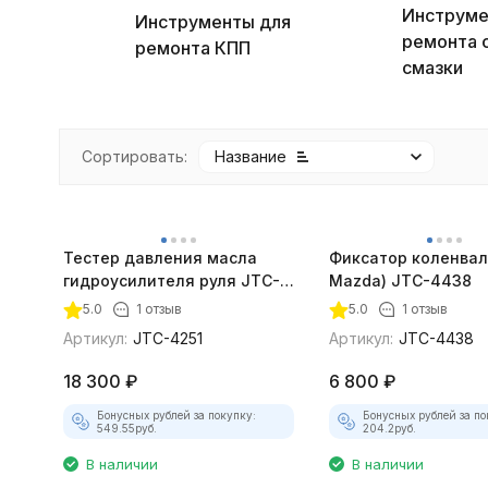
Инструме
Инструменты для
ремонта 
ремонта КПП
смазки
Сортировать:
Название
Тестер давления масла
Фиксатор коленвала
гидроусилителя руля JTC-
Mazda) JTC-4438
покупателей
4251
5.0
1 отзыв
5.0
1 отзыв
Артикул:
JTC-4251
Артикул:
JTC-4438
18 300
₽
6 800
₽
Бонусных рублей за покупку:
Бонусных рублей за по
549.55
руб.
204.2
руб.
В наличии
В наличии