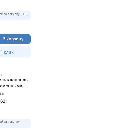
ей за покупку:
91.59
В корзину
 1 клик
ель клапанов
 сменными
C-4621
ва
621
ей за покупку: