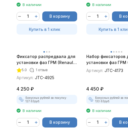
В наличии
В наличии
В корзину
В к
Купить в 1 клик
Купить в 1 кли
Фиксатор распредвала для
Набор фиксаторов 
установки фаз ГРМ (Renault)
установки фаз ГРМ
JTC-4925
Antara, Chevrolet) 
5.0
1 отзыв
Артикул:
JTC-4173
Артикул:
JTC-4925
4 250
₽
4 450
₽
Бонусных рублей за покупку:
Бонусных рублей за по
127.63
руб.
133.63
руб.
В наличии
В наличии
В корзину
В к