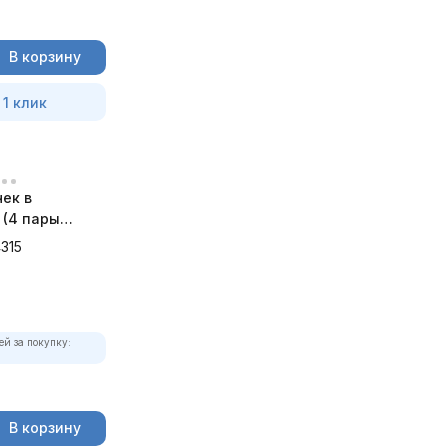
В корзину
 1 клик
ек в
 (4 пары
) JTC-4315
315
ей за покупку:
В корзину