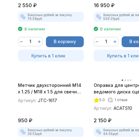
2 550
₽
16 950
₽
Бонусных рублей за покупку:
Бонусных рублей за по
76.58
руб.
509.01
руб.
В наличии
В наличии
В корзину
В к
Купить в 1 клик
Купить в 1 кли
Метчик двухсторонний M14
Оправка для центр
x 1.25 / M18 x 1.5 для свечных
ведомого диска сц
отверстий JTC-1617
в наборе Thorvik A
5.0
1 отзыв
Артикул:
JTC-1617
Артикул:
ACATS10
950
₽
2 150
₽
Бонусных рублей за покупку:
Бонусных рублей за по
28.53
руб.
64.56
руб.