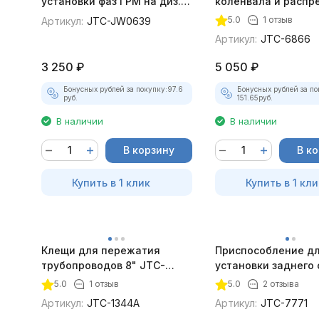
установки фаз ГРМ на диз.
коленвала и распр
а/м JTC-JW0639
(VOLVO) JTC-6866
5.0
1 отзыв
Артикул:
JTC-JW0639
Артикул:
JTC-6866
3 250
₽
5 050
₽
Бонусных рублей за покупку:
97.6
Бонусных рублей за по
руб.
151.65
руб.
В наличии
В наличии
В корзину
В к
Купить в 1 клик
Купить в 1 кли
Клещи для пережатия
Приспособление д
трубопроводов 8" JTC-
установки заднего
1344A
коленвала (FE6) JT
5.0
1 отзыв
5.0
2 отзыва
Артикул:
JTC-1344A
Артикул:
JTC-7771