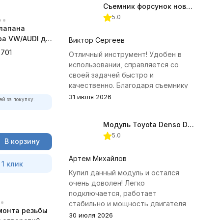
Съемник форсунок новых дизельных двигателей Jonnesway
5.0
клапана
а VW/AUDI дв.
Виктор Сергеев
JTC-6701
701
Отличный инструмент! Удобен в
использовании, справляется со
своей задачей быстро и
качественно. Благодаря съемнику
удалось избежать лишних хлопот с
31 июля 2026
ей за покупку:
демонтажем головки блока
цилиндров.
Модуль Toyota Denso Diesel 2.8D для ChipTuningPRO
5.0
В корзину
Артем Михайлов
 1 клик
Купил данный модуль и остался
очень доволен! Легко
подключается, работает
стабильно и мощность двигателя
монта резьбы
заметно увеличилась. Рекомендую
30 июля 2026