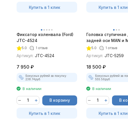
Купить в 1 клик
Купить в 1 кли
Фиксатор коленвала (Ford)
Головка ступичная
JTC-4524
задней оси MAN и 
JTC-5259
5.0
1 отзыв
5.0
1 отзыв
Артикул:
JTC-4524
Артикул:
JTC-5259
7 950
₽
18 500
₽
Бонусных рублей за покупку:
Бонусных рублей за по
238.74
руб.
555.56
руб.
В наличии
В наличии
В корзину
В к
Купить в 1 клик
Купить в 1 кли