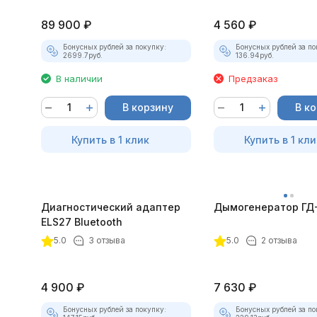
89 900
₽
4 560
₽
Бонусных рублей за покупку:
Бонусных рублей за по
2699.7
руб.
136.94
руб.
В наличии
Предзаказ
В корзину
В к
Купить в 1 клик
Купить в 1 кли
Диагностический адаптер
Дымогенератор ГД
ELS27 Bluetooth
5.0
3 отзыва
5.0
2 отзыва
4 900
₽
7 630
₽
Бонусных рублей за покупку:
Бонусных рублей за по