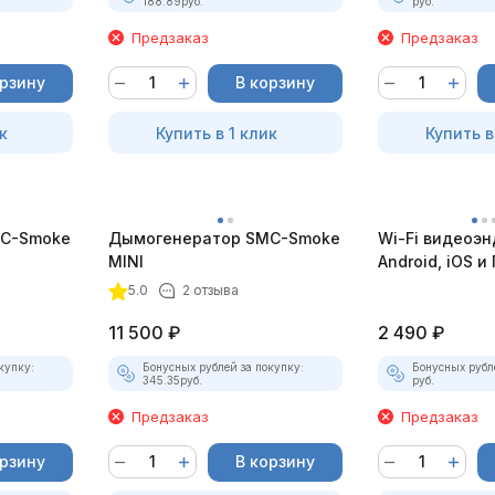
188.89
руб.
руб.
Предзаказ
Предзаказ
орзину
В корзину
к
Купить в 1 клик
Купить в
C-Smoke
Дымогенератор SMC-Smoke
Wi-Fi видеоэн
MINI
Android, iOS и 
насадками
5.0
2 отзыва
11 500
₽
2 490
₽
купку:
Бонусных рублей за покупку:
Бонусных рубл
345.35
руб.
руб.
Предзаказ
Предзаказ
орзину
В корзину