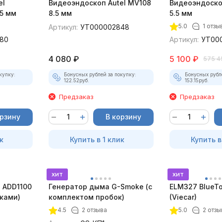
el
Видеоэндоскоп Autel MV108
Видеоэндоско
5 мм
8.5 мм
5.5 мм
5.0
1 отзы
Артикул:
УТ000002848
80
Артикул:
УТ00
4 080
₽
5 100
₽
575 4
купку:
Бонусных рублей за покупку:
Бонусных рубл
122.52
руб.
153.15
руб.
Предзаказ
Предзаказ
орзину
В корзину
к
Купить в 1 клик
Купить в
хит
хит
 ADD1100
Генератор дыма G-Smoke (c
ELM327 BlueTo
дками)
комплектом пробок)
(Viecar)
4.5
2 отзыва
5.0
2 отзы