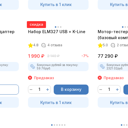
к
Купить в 1 клик
Купить в
скидка
даптер
Набор ELM327 USB + K-Line
Мотор-тестер 
(базовый комп
4.8
4 отзыва
5.0
2 отзы
1 990
₽
77 290
₽
2 140
₽
-7%
купку:
Бонусных рублей за покупку:
Бонусных рубл
59.76
руб.
2321.02
руб.
Предзаказ
Предзаказ
В корзину
к
Купить в 1 клик
Купить в