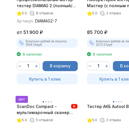
тестер DIAMAG 2 (полный/
Мастер (с полным 
максимальный комплект)
лицензий)
5.0
8 отзывов
5.0
2 отзыва
Артикул:
DIAMAG2-7
от
51 900
₽
85 700
₽
Бонусных рублей за покупку:
Бонусных рублей за по
1558.56
руб.
2573.57
руб.
В наличии
В наличии
В корзину
В к
Купить в 1 клик
Купить в 1 кли
хит
ScanDoc Compact -
Тестер АКБ Autool 
мультимарочный сканер
(Полный)
5.0
5 отзывов
5.0
2 отзыва