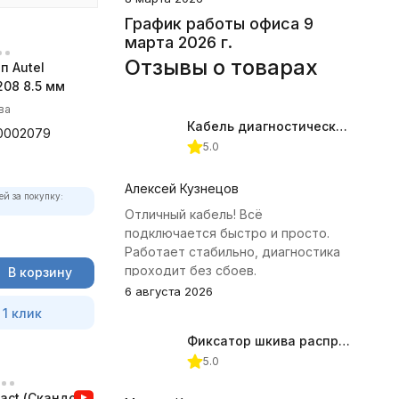
График работы офиса 9
марта 2026 г.
Отзывы о товарах
п Autel
08 8.5 мм
ва
Кабель диагностический ГАЗ 24 для АВТОАС
0002079
5.0
Алексей Кузнецов
ей за покупку:
Отличный кабель! Всё
подключается быстро и просто.
Работает стабильно, диагностика
проходит без сбоев.
В корзину
6 августа 2026
 1 клик
Фиксатор шкива распредвала (Subaru) JTC-4409
5.0
act (Скандок)