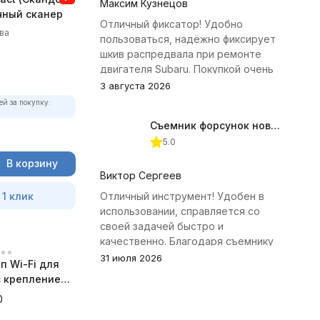
Максим Кузнецов
чный сканер
Отличный фиксатор! Удобно
ва
пользоваться, надёжно фиксирует
шкив распредвала при ремонте
двигателя Subaru. Покупкой очень
доволен.
3 августа 2026
ей за покупку:
Съемник форсунок новых дизельных двигателей Jonnesway
5.0
В корзину
Виктор Сергеев
 1 клик
Отличный инструмент! Удобен в
использовании, справляется со
своей задачей быстро и
качественно. Благодаря съемнику
удалось избежать лишних хлопот с
31 июля 2026
п Wi-Fi для
демонтажем головки блока
 с креплением
цилиндров.
а
0