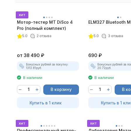
хит
Мотор-тестер MT DiSco 4
ELM327 Bluetooth Mi
Pro (полный комплект)
покупателей
5.0
2 отзыва
5.0
3 отзыва
от
38 490
₽
690
₽
Бонусных рублей за покупку:
Бонусных рублей за по
1313.81
руб.
20.72
руб.
В наличии
В наличии
В корзину
В к
Купить в 1 клик
Купить в 1 кли
хит
хит
Профессиональный мотор-
Лаборатория Мото