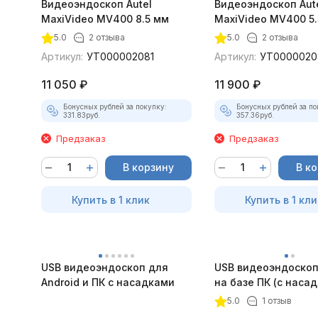
Видеоэндоскоп Autel
Видеоэндоскоп Aut
MaxiVideo MV400 8.5 мм
MaxiVideo MV400 5.
5.0
2 отзыва
5.0
2 отзыва
Артикул:
УТ000002081
Артикул:
УТ0000020
11 050
₽
11 900
₽
Бонусных рублей за покупку:
Бонусных рублей за по
331.83
руб.
357.36
руб.
Предзаказ
Предзаказ
В корзину
В к
Купить в 1 клик
Купить в 1 кли
USB видеоэндоскоп для
USB видеоэндоскоп
Android и ПК с насадками
на базе ПК (с наса
5.0
1 отзыв