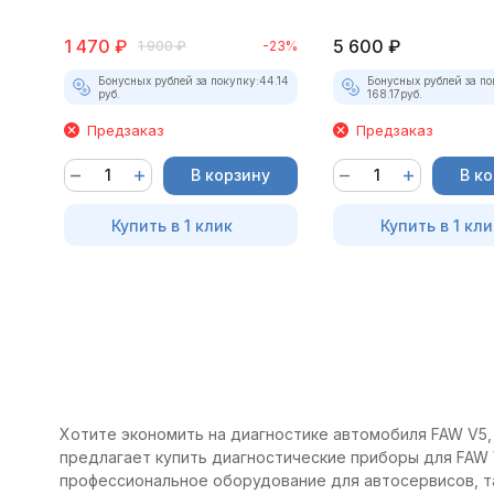
1 470
₽
5 600
₽
1 900
₽
-23%
Бонусных рублей за покупку:
44.14
Бонусных рублей за по
руб.
168.17
руб.
Предзаказ
Предзаказ
В корзину
В к
Купить в 1 клик
Купить в 1 кли
Хотите экономить на диагностике автомобиля FAW V5, 
предлагает купить диагностические приборы для FAW V
профессиональное оборудование для автосервисов, т