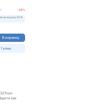
₽
-48%
ей за покупку:
50.15
В корзину
 1 клик
327rus»
йдете как