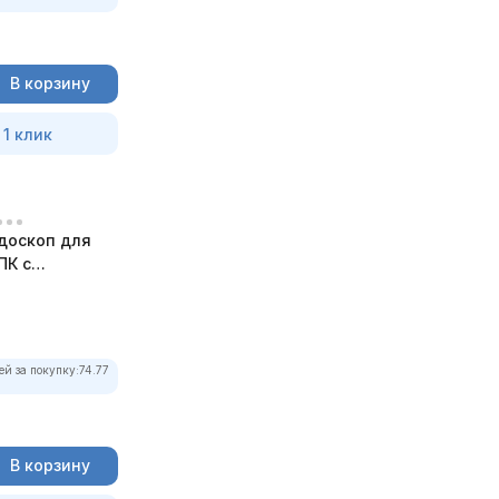
В корзину
 1 клик
доскоп для
ПК с
ей за покупку:
74.77
В корзину