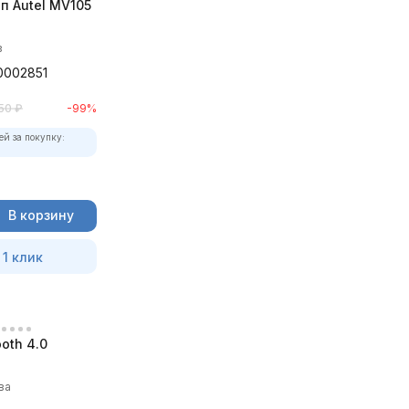
п Autel MV105
в
0002851
50
₽
-99%
ей за покупку:
В корзину
 1 клик
oth 4.0
ва