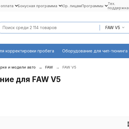
Тех.
 оплата
Бонусная программа
Юр. лицам
Программы
поддержка
FAW V5
ля корректировки пробега
Оборудование для чип-тюнинга
рке и модели авто
FAW
FAW V5
ние для FAW V5