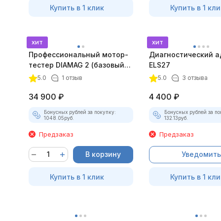
Купить в 1 клик
Купить в 1 кли
хит
хит
Профессиональный мотор-
Диагностический а
тестер DIAMAG 2 (базовый
ELS27
комплект)
5.0
1 отзыв
5.0
3 отзыва
34 900
₽
4 400
₽
Бонусных рублей за покупку:
Бонусных рублей за по
1048.05
руб.
132.13
руб.
Предзаказ
Предзаказ
В корзину
Уведомить
Купить в 1 клик
Купить в 1 кли