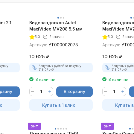
ni 2.1
Видеоэндоскоп Autel
Видеоэндоско
MaxiVideo MV208 5.5 мм
MaxiVideo MV2
5.0
2 отзыва
5.0
2 отзы
Артикул:
УТ000002078
Артикул:
УТ00
10 625
₽
10 625
₽
купку:
Бонусных рублей за покупку:
Бонусных рубл
319.07
руб.
319.07
руб.
В наличии
В наличии
орзину
В корзину
к
Купить в 1 клик
Купить в
хит
хит
р-
Дымогенератор ГД-01
ScanDoc Comp