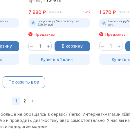
Артикул:
GS-КП1
7 990
₽
1 670
₽
9 920
₽
-19%
3 200
купку:
Бонусных рублей за покупку:
Бонусных рубл
239.94
руб.
руб.
Предзаказ
Предзаказ
орзину
В корзину
к
Купить в 1 клик
Купить в
Показать все
1
2
больше не обращаясь в сервис? Легко! Интернет-магазин «Elm
5 и проводить диагностику авто самостоятельно. У нас вы на
ак и недорогие модели.