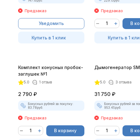
147.15
руб.
229.13
руб.
Предзаказ
Предзаказ
Уведомить
В к
Купить в 1 клик
Купить в 1 кли
Комплект конусных пробок-
Дымогенератор SM
заглушек №1
5.0
1 отзыв
5.0
3 отзыва
2 790
₽
31 750
₽
Бонусных рублей за покупку:
Бонусных рублей за по
83.78
руб.
953.45
руб.
Предзаказ
Предзаказ
В корзину
В к