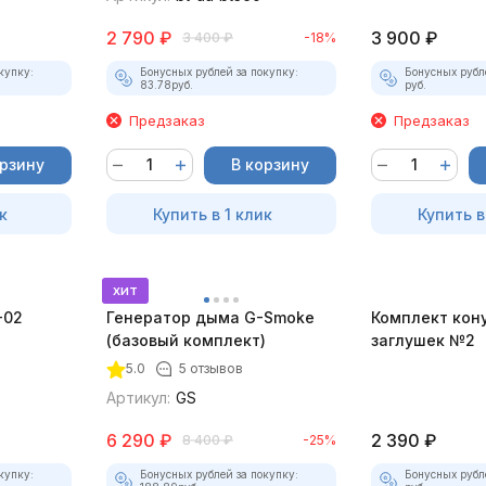
2 790
₽
3 900
₽
3 400
₽
-18%
купку:
Бонусных рублей за покупку:
Бонусных рубл
83.78
руб.
руб.
Предзаказ
Предзаказ
орзину
В корзину
к
Купить в 1 клик
Купить в
хит
-02
Генератор дыма G-Smoke
Комплект кон
(базовый комплект)
заглушек №2
5.0
5 отзывов
Артикул:
GS
6 290
₽
2 390
₽
8 400
₽
-25%
купку:
Бонусных рублей за покупку:
Бонусных рубл