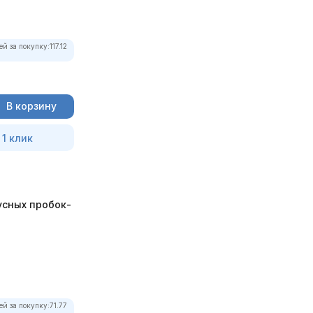
ей за покупку:
117.12
В корзину
 1 клик
усных пробок-
ей за покупку:
71.77