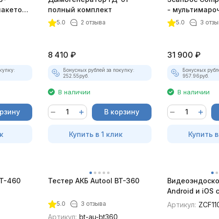
пакетом
полный комплект
- мультимаро
5.0
2 отзыва
5.0
3 отзы
8 410
₽
31 900
₽
купку:
Бонусных рублей за покупку:
Бонусных рубл
252.55
руб.
957.96
руб.
В наличии
В наличии
орзину
В корзину
к
Купить в 1 клик
Купить в
BT-460
Тестер АКБ Autool BT-360
Видеоэндоско
Android и iOS
для смартфон
5.0
3 отзыва
Артикул:
ZCF11
Артикул:
bt-au-bt360