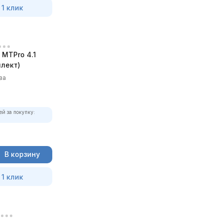
 1 клик
MTPro 4.1
лект)
ва
ей за покупку:
В корзину
 1 клик