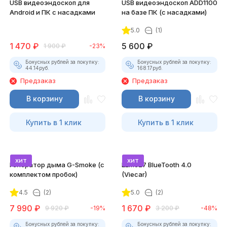
USB видеоэндоскоп для
USB видеоэндоскоп ADD1100
Android и ПК с насадками
на базе ПК (с насадками)
5.0
(1)
1 470
₽
5 600
₽
1 900
₽
-23%
Бонусных рублей за покупку:
Бонусных рублей за покупку:
44.14
руб.
168.17
руб.
Предзаказ
Предзаказ
В корзину
В корзину
Купить в 1 клик
Купить в 1 клик
хит
хит
Генератор дыма G-Smoke (c
ELM327 BlueTooth 4.0
комплектом пробок)
(Viecar)
4.5
(2)
5.0
(2)
7 990
₽
1 670
₽
9 920
₽
-19%
3 200
₽
-48%
Бонусных рублей за покупку:
Бонусных рублей за покупку: