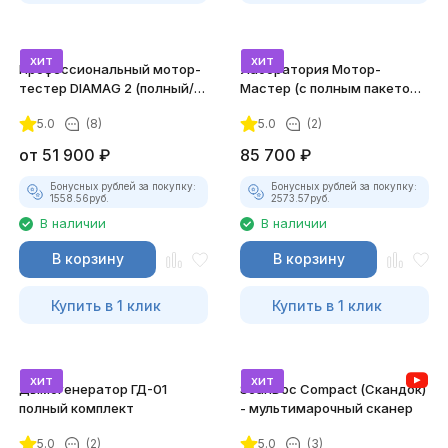
хит
хит
Профессиональный мотор-
Лаборатория Мотор-
тестер DIAMAG 2 (полный/
Мастер (с полным пакетом
максимальный комплект)
лицензий)
5.0
(8)
5.0
(2)
от
51 900
₽
85 700
₽
Бонусных рублей за покупку:
Бонусных рублей за покупку:
1558.56
руб.
2573.57
руб.
В наличии
В наличии
В корзину
В корзину
Купить в 1 клик
Купить в 1 клик
хит
хит
Дымогенератор ГД-01
ScanDoc Compact (Скандок)
полный комплект
- мультимарочный сканер
5.0
(2)
5.0
(3)