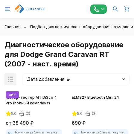
Главная
Подбор диагностического оборудования по марке и
Диагностическое оборудование
для Dodge Grand Caravan RT
(2007 - наст. время)
Дата добавления
хит
Мотор-тестер MT DiSco 4
ELM327 Bluetooth Mini 2.1
Pro (полный комплект)
5.0
(2)
5.0
(3)
покупателей
от
38 490
₽
690
₽
Бонусных рублей за покупку:
Бонусных рублей за покупку: