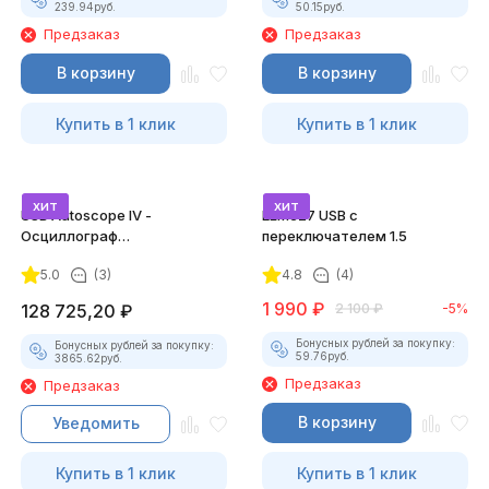
239.94
руб.
50.15
руб.
Предзаказ
Предзаказ
В корзину
В корзину
Купить в 1 клик
Купить в 1 клик
хит
хит
USB Autoscope IV -
ELM327 USB с
Осциллограф
переключателем 1.5
Постоловского 4 (полный
5.0
(3)
4.8
(4)
комплект)
1 990
₽
128 725,20
₽
2 100
₽
-5%
Бонусных рублей за покупку:
Бонусных рублей за покупку:
59.76
руб.
3865.62
руб.
Предзаказ
Предзаказ
В корзину
Уведомить
Купить в 1 клик
Купить в 1 клик