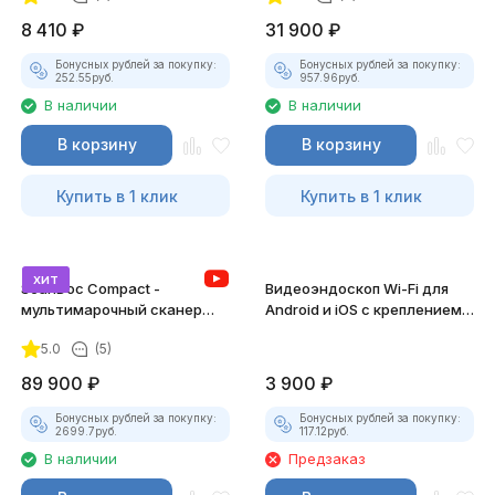
8 410
₽
31 900
₽
Бонусных рублей за покупку:
Бонусных рублей за покупку:
252.55
руб.
957.96
руб.
В наличии
В наличии
В корзину
В корзину
Купить в 1 клик
Купить в 1 клик
хит
ScanDoc Compact -
Видеоэндоскоп Wi-Fi для
мультимарочный сканер
Android и iOS с креплением
(Полный)
для смартфона
5.0
(5)
89 900
₽
3 900
₽
Бонусных рублей за покупку:
Бонусных рублей за покупку:
2699.7
руб.
117.12
руб.
В наличии
Предзаказ