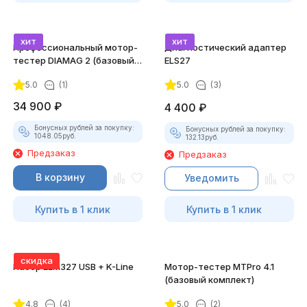
хит
хит
Профессиональный мотор-
Диагностический адаптер
тестер DIAMAG 2 (базовый
ELS27
комплект)
5.0
(1)
5.0
(3)
34 900
₽
4 400
₽
Бонусных рублей за покупку:
Бонусных рублей за покупку:
1048.05
руб.
132.13
руб.
Предзаказ
Предзаказ
В корзину
Уведомить
Купить в 1 клик
Купить в 1 клик
скидка
Набор ELM327 USB + K-Line
Мотор-тестер MTPro 4.1
(базовый комплект)
4.8
(4)
5.0
(2)