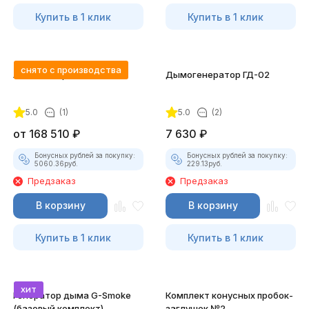
Купить в 1 клик
Купить в 1 клик
снято с производства
Автосканер FCAR F5-G
Дымогенератор ГД-02
5.0
(1)
5.0
(2)
от
168 510
₽
7 630
₽
Бонусных рублей за покупку:
Бонусных рублей за покупку:
5060.36
руб.
229.13
руб.
Предзаказ
Предзаказ
В корзину
В корзину
Купить в 1 клик
Купить в 1 клик
хит
Генератор дыма G-Smoke
Комплект конусных пробок-
(базовый комплект)
заглушек №2