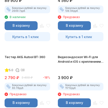
89 900
₽
4 560
₽
Бонусных рублей за покупку:
Бонусных рублей за покупку:
2699.7
руб.
136.94
руб.
В наличии
Предзаказ
В корзину
В корзину
Купить в 1 клик
Купить в 1 клик
Тестер АКБ Autool BT-360
Видеоэндоскоп Wi-Fi для
Android и iOS с креплением
для смартфона
5.0
(3)
2 790
₽
3 900
₽
3 400
₽
-18%
Бонусных рублей за покупку:
Бонусных рублей за покупку:
83.78
руб.
117.12
руб.
Предзаказ
Предзаказ
В корзину
В корзину