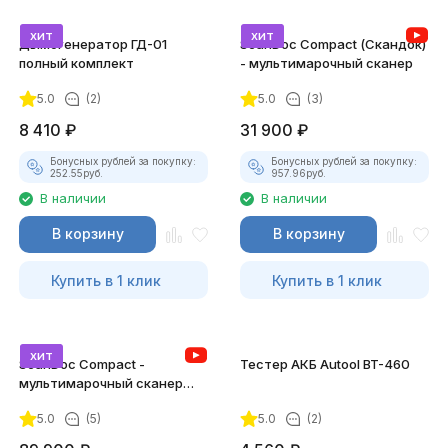
хит
хит
Дымогенератор ГД-01
ScanDoc Compact (Скандок)
полный комплект
- мультимарочный сканер
5.0
(2)
5.0
(3)
8 410
₽
31 900
₽
Бонусных рублей за покупку:
Бонусных рублей за покупку:
252.55
руб.
957.96
руб.
В наличии
В наличии
В корзину
В корзину
Купить в 1 клик
Купить в 1 клик
хит
ScanDoc Compact -
Тестер АКБ Autool BT-460
мультимарочный сканер
(Полный)
5.0
(5)
5.0
(2)