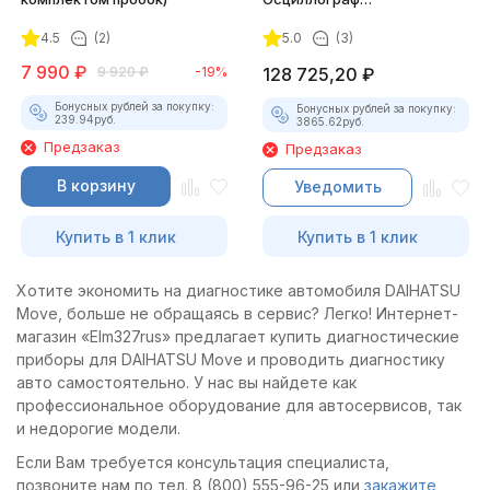
Постоловского 4 (полный
4.5
(2)
5.0
(3)
комплект)
7 990
₽
9 920
₽
-19%
128 725,20
₽
Бонусных рублей за покупку:
Бонусных рублей за покупку:
239.94
руб.
3865.62
руб.
Предзаказ
Предзаказ
В корзину
Уведомить
Купить в 1 клик
Купить в 1 клик
Хотите экономить на диагностике автомобиля DAIHATSU
Move, больше не обращаясь в сервис? Легко! Интернет-
магазин «Elm327rus» предлагает купить диагностические
приборы для DAIHATSU Move и проводить диагностику
авто самостоятельно. У нас вы найдете как
профессиональное оборудование для автосервисов, так
и недорогие модели.
Если Вам требуется консультация специалиста,
позвоните нам по тел. 8 (800) 555-96-25 или
закажите