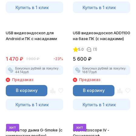
Купить в 1 клик
Купить в 1 клик
USB видеоэндоскоп для
USB видеоэндоскоп ADD1100
Android и ПК с насадками
на базе ПК (с насадками)
5.0
(1)
1 470
₽
5 600
₽
1 900
₽
-23%
Бонусных рублей за покупку:
Бонусных рублей за покупку:
44.14
руб.
168.17
руб.
Предзаказ
Предзаказ
В корзину
В корзину
Купить в 1 клик
Купить в 1 клик
хит
хит
Генератор дыма G-Smoke (c
USB Autoscope IV -
комплектом пробок)
Осциллограф