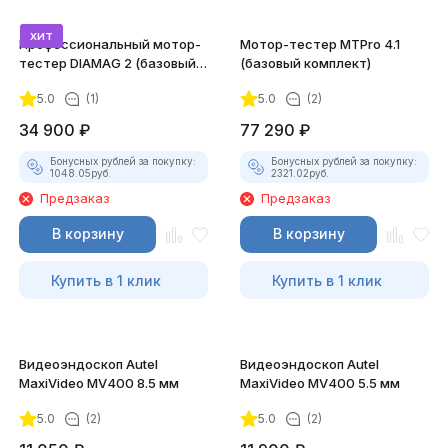
хит
Профессиональный мотор-
Мотор-тестер MTPro 4.1
тестер DIAMAG 2 (базовый
(базовый комплект)
комплект)
5.0
(1)
5.0
(2)
34 900
₽
77 290
₽
Бонусных рублей за покупку:
Бонусных рублей за покупку:
1048.05
руб.
2321.02
руб.
Предзаказ
Предзаказ
В корзину
В корзину
Купить в 1 клик
Купить в 1 клик
Видеоэндоскоп Autel
Видеоэндоскоп Autel
MaxiVideo MV400 8.5 мм
MaxiVideo MV400 5.5 мм
5.0
(2)
5.0
(2)