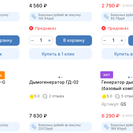
4 560
₽
2 790
₽
3 400
купку:
Бонусных рублей за покупку:
Бонусных рубл
136.94
руб.
83.78
руб.
Предзаказ
Предзаказ
орзину
В корзину
к
Купить в 1 клик
Купить в
хит
а
5-G
Дымогенератор ГД-02
Генератор ды
(базовый комп
5.0
2 отзыва
5.0
5 отзы
Артикул:
GS
7 630
₽
6 290
₽
8 400
купку:
Бонусных рублей за покупку:
Бонусных рубл
229.13
руб.
188.89
руб.