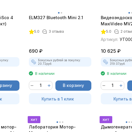
iSco 4
ELM327 Bluetooth Mini 2.1
Видеоэндоско
кт)
MaxiVideo MV2
5.0
3 отзыва
5.0
2 отзы
Артикул:
УТ00
690
₽
10 625
₽
купку:
Бонусных рублей за покупку:
Бонусных рубл
20.72
руб.
319.07
руб.
В наличии
В наличии
орзину
В корзину
к
Купить в 1 клик
Купить в
хит
хит
 мотор-
Лаборатория Мотор-
Дымогенерато