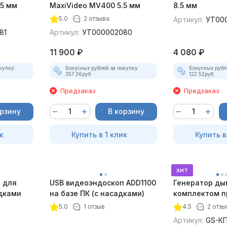
.5 мм
MaxiVideo MV400 5.5 мм
8.5 мм
5.0
2 отзыва
Артикул:
УТ00
81
Артикул:
УТ000002080
11 900
₽
4 080
₽
купку:
Бонусных рублей за покупку:
Бонусных рубл
357.36
руб.
122.52
руб.
Предзаказ
Предзаказ
орзину
В корзину
к
Купить в 1 клик
Купить в
хит
 для
USB видеоэндоскоп ADD1100
Генератор ды
адками
на базе ПК (с насадками)
комплектом п
5.0
1 отзыв
4.5
2 отзы
Артикул:
GS-КП