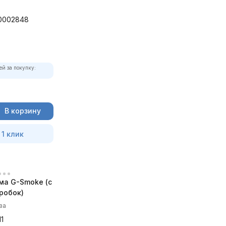
0002848
ей за покупку:
В корзину
 1 клик
ма G-Smoke (c
робок)
ва
1