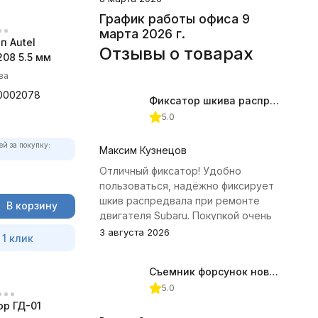
График работы офиса 9
марта 2026 г.
п Autel
Отзывы о товарах
08 5.5 мм
ва
0002078
Фиксатор шкива распредвала (Subaru) JTC-4409
5.0
ей за покупку:
Максим Кузнецов
Отличный фиксатор! Удобно
пользоваться, надёжно фиксирует
шкив распредвала при ремонте
В корзину
двигателя Subaru. Покупкой очень
доволен.
3 августа 2026
 1 клик
Съемник форсунок новых дизельных двигателей Jonnesway
5.0
р ГД-01