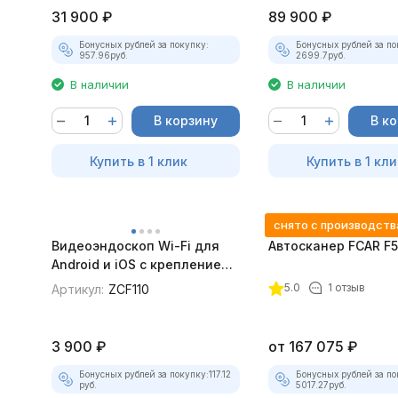
31 900
₽
89 900
₽
Бонусных рублей за покупку:
Бонусных рублей за по
957.96
руб.
2699.7
руб.
В наличии
В наличии
В корзину
В к
Купить в 1 клик
Купить в 1 кли
снято с производств
Видеоэндоскоп Wi-Fi для
Автосканер FCAR F
Android и iOS с креплением
для смартфона
5.0
1 отзыв
Артикул:
ZCF110
3 900
₽
от
167 075
₽
Бонусных рублей за покупку:
117.12
Бонусных рублей за по
руб.
5017.27
руб.