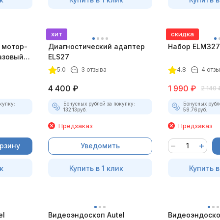
хит
скидка
 мотор-
Диагностический адаптер
Набор ELM327 
азовый
ELS27
5.0
3 отзыва
4.8
4 отз
4 400
₽
1 990
₽
2 140
купку:
Бонусных рублей за покупку:
Бонусных рубл
132.13
руб.
59.76
руб.
Предзаказ
Предзаказ
орзину
Уведомить
к
Купить в 1 клик
Купить в
el
Видеоэндоскоп Autel
Видеоэндоско