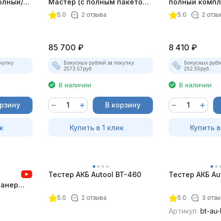
олный/
Мастер (с полным пакетом
полный компл
плект)
лицензий)
5.0
2 отзыва
5.0
2 отзы
85 700
₽
8 410
₽
купку:
Бонусных рублей за покупку:
Бонусных рубл
2573.57
руб.
252.55
руб.
В наличии
В наличии
орзину
В корзину
к
Купить в 1 клик
Купить в
Тестер АКБ Autool BT-460
Тестер АКБ Au
канер
5.0
2 отзыва
5.0
3 отзы
Артикул:
bt-au