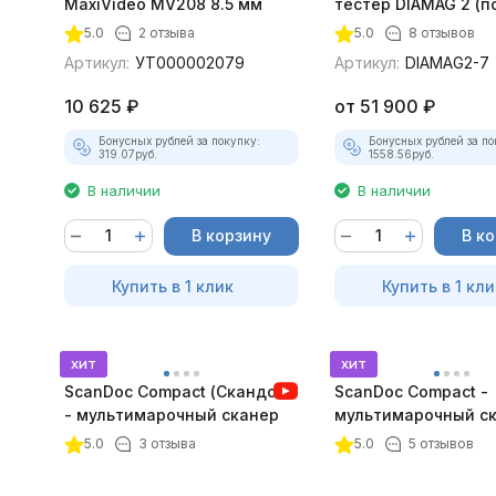
MaxiVideo MV208 8.5 мм
тестер DIAMAG 2 (п
максимальный ком
5.0
2 отзыва
5.0
8 отзывов
Артикул:
УТ000002079
Артикул:
DIAMAG2-7
10 625
₽
от
51 900
₽
Бонусных рублей за покупку:
Бонусных рублей за по
319.07
руб.
1558.56
руб.
В наличии
В наличии
В корзину
В к
Купить в 1 клик
Купить в 1 кли
хит
хит
ScanDoc Compact (Скандок)
ScanDoc Compact -
- мультимарочный сканер
мультимарочный с
(Полный)
5.0
3 отзыва
5.0
5 отзывов