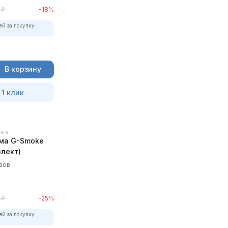
₽
-18%
ей за покупку:
В корзину
 1 клик
ма G-Smoke
лект)
вов
₽
-25%
ей за покупку: