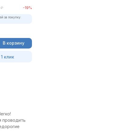
₽
-19%
ей за покупку:
В корзину
 1 клик
егко!
 и проводить
недорогие