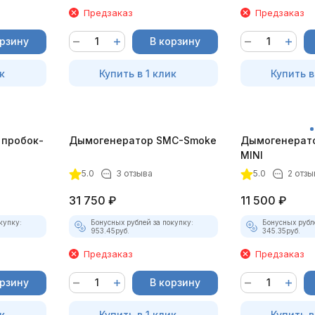
Предзаказ
Предзаказ
орзину
В корзину
к
Купить в 1 клик
Купить в
 пробок-
Дымогенератор SMC-Smoke
Дымогенерат
MINI
5.0
3 отзыва
5.0
2 отзы
31 750
₽
11 500
₽
купку:
Бонусных рублей за покупку:
Бонусных рубл
953.45
руб.
345.35
руб.
Предзаказ
Предзаказ
орзину
В корзину
к
Купить в 1 клик
Купить в