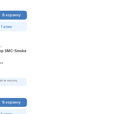
В корзину
 1 клик
ор SMC-Smoke
ва
ей за покупку:
В корзину
 1 клик