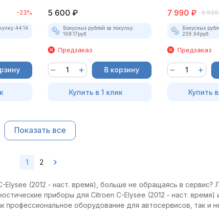
5 600
₽
7 990
₽
-23%
9 920
купку:
44.14
Бонусных рублей за покупку:
Бонусных рубл
168.17
руб.
239.94
руб.
Предзаказ
Предзаказ
орзину
В корзину
к
Купить в 1 клик
Купить в
Показать все
1
2
Elysee (2012 - наст. время), больше не обращаясь в сервис? Л
остические приборы для Citroen C-Elysee (2012 - наст. время)
как профессиональное оборудование для автосервисов, так и 