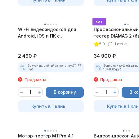
хит
Wi-Fi видеоэндоскоп для
Профессиональный
Android, iOS и ПК с
тестер DIAMAG 2 (б
насадками
комплект)
5.0
1 отзыв
2 490
₽
34 900
₽
Бонусных рублей за покупку:
74.77
Бонусных рублей за по
руб.
1048.05
руб.
Предзаказ
Предзаказ
В корзину
В к
Купить в 1 клик
Купить в 1 кли
Мотор-тестер MTPro 4.1
Видеоэндоскоп Aut