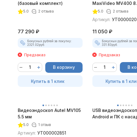
(базовый комплект)
MaxiVideo MV400 8
5.0
2 отзыва
5.0
2 отзыва
Артикул:
УТ0000020
77 290
₽
11 050
₽
Бонусных рублей за покупку:
Бонусных рублей за по
2321.02
руб.
331.83
руб.
Предзаказ
Предзаказ
В корзину
В к
Купить в 1 клик
Купить в 1 кли
Видеоэндоскоп Autel MV105
USB видеоэндоскоп
5.5 мм
Android и ПК с нас
5.0
1 отзыв
Артикул:
УТ000002851