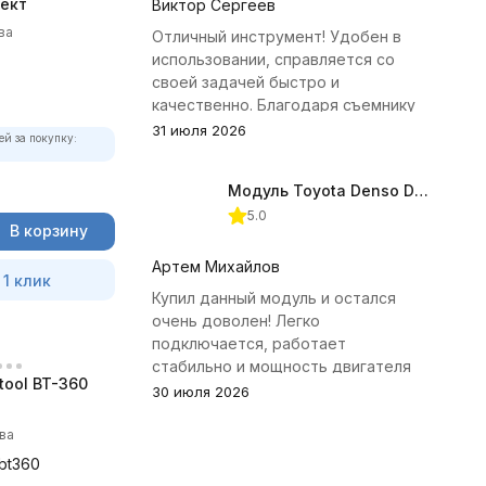
ект
Виктор Сергеев
ва
Отличный инструмент! Удобен в
использовании, справляется со
своей задачей быстро и
качественно. Благодаря съемнику
удалось избежать лишних хлопот с
31 июля 2026
ей за покупку:
демонтажем головки блока
цилиндров.
Модуль Toyota Denso Diesel 2.8D для ChipTuningPRO
5.0
В корзину
Артем Михайлов
 1 клик
Купил данный модуль и остался
очень доволен! Легко
подключается, работает
стабильно и мощность двигателя
tool BT-360
заметно увеличилась. Рекомендую
30 июля 2026
всем, кто занимается тюнингом
Toyota.
ва
-bt360