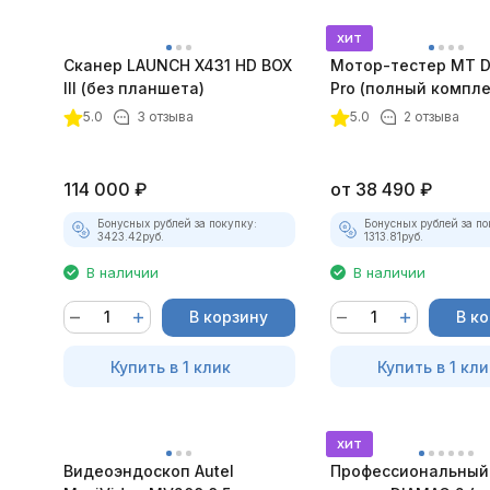
хит
Сканер LAUNCH X431 HD BOX
Мотор-тестер MT D
III (без планшета)
Pro (полный компле
покупателей
5.0
3 отзыва
5.0
2 отзыва
114 000
₽
от
38 490
₽
Бонусных рублей за покупку:
Бонусных рублей за по
3423.42
руб.
1313.81
руб.
В наличии
В наличии
В корзину
В к
Купить в 1 клик
Купить в 1 кли
хит
Видеоэндоскоп Autel
Профессиональный