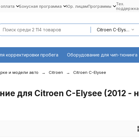
Тех.
 оплата
Бонусная программа
Юр. лицам
Программы
поддержка
Citroen C-Elysee (2012 - наст. время)
ля корректировки пробега
Оборудование для чип-тюнинга
рке и модели авто
Citroen
Citroen C-Elysee
е для Citroen C-Elysee (2012 - н