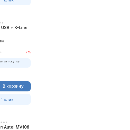
USB + K-Line
ыва
₽
-7%
ей за покупку:
В корзину
 1 клик
п Autel MV108