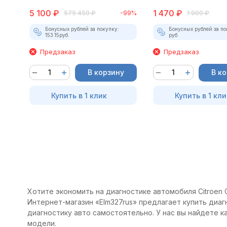
5 100
₽
1 470
₽
575 450
₽
-99%
1 900
₽
Бонусных рублей за покупку:
Бонусных рублей за по
153.15
руб.
руб.
Предзаказ
Предзаказ
В корзину
В к
Купить в 1 клик
Купить в 1 кли
Хотите экономить на диагностике автомобиля Citroen C-
Интернет-магазин «Elm327rus» предлагает купить диагн
диагностику авто самостоятельно. У нас вы найдете 
модели.