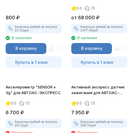
ЭКСПРЕСС
5.0
(1)
800
₽
от
68 000
₽
Бонусных рублей за покупку:
Бонусных рублей за покупку:
24.02
руб.
2477.48
руб.
В наличии
В наличии
В корзину
В корзину
Купить в 1 клик
Купить в 1 клик
Акселерометр "SENSOR ±
Активный экспресс датчик
3g" для АВТОАС-ЭКСПРЕСС
зажигания для АВТОАС-
ЭКСПРЕСС
5.0
(1)
5.0
(1)
6 700
₽
7 950
₽
Бонусных рублей за покупку:
Бонусных рублей за покупку:
201.2
руб.
238.74
руб.
Предзаказ
Предзаказ