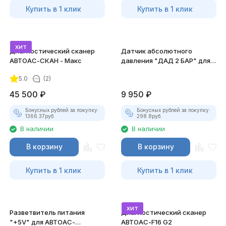
Купить в 1 клик
Купить в 1 клик
хит
Диагностический сканер
Датчик абсолютного
АВТОАС-СКАН - Макс
давления "ДАД 2 БАР" для
АВТОАС-ЭКСПРЕСС
5.0
(2)
45 500
₽
9 950
₽
Бонусных рублей за покупку:
Бонусных рублей за покупку:
1366.37
руб.
298.8
руб.
В наличии
В наличии
В корзину
В корзину
Купить в 1 клик
Купить в 1 клик
хит
Разветвитель питания
Диагностический сканер
"+5V" для АВТОАС-
АВТОАС-F16 G2