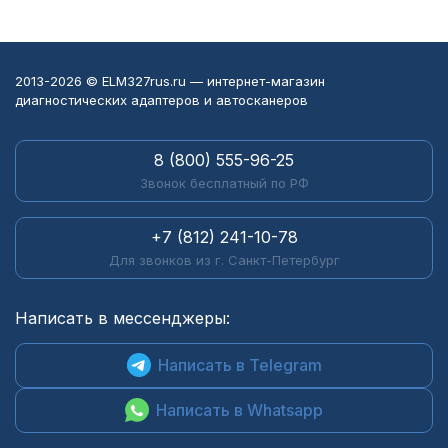
удобный, ноут не
рекомендую!
приходится держать
возле самой колодки,
разъемы сидят
2013-2026 © ELM327rus.ru — интернет-магазин
плотно. Интерфейс
диагностических адаптеров и автосканеров
поначалу показался
немного
старомодным, но за
8 (800) 555-96-25
вечер разобрался. Из
Звонок бесплатный по РФ
нюансов - для
некоторых иномарок
+7 (812) 241-10-78
и старых разъемов
придется отдельно
Для звонков из г. Санкт-Петербург
докупать модули или
переходники, лучше
Написать в мессенджеры:
учитывать это сразу.
Написать в Telegram
Написать в Whatsapp