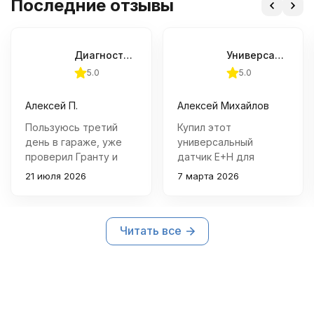
Последние отзывы
Диагностический сканер АВТОАС-СКАН - Старт
Универсальный датчик E+H для АВТОАС-ЭКСПРЕСС
5.0
5.0
Алексей П.
Алексей Михайлов
Пользуюсь третий
Купил этот
день в гараже, уже
универсальный
проверил Гранту и
датчик E+H для
Газель - к ноутбуку на
АВТОАС-ЭКСПРЕСС и
21 июля 2026
7 марта 2026
Windows подключился
очень доволен!
без танцев, ошибки
Качество отличное,
находит и стирает
отлично справляется
Читать все
быстро, параметры в
со своей задачей по
реальном времени
контролю за
показывает
системой зажигания
нормально 👍
автомобиля. Простой
Трехметровый USB-
в установке и
кабель реально
использовании,