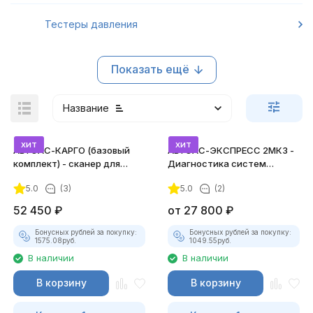
Тестеры давления
Показать ещё
Название
хит
хит
АВТОАС-КАРГО (базовый
АВТОАС-ЭКСПРЕСС 2МК3 -
комплект) - сканер для
Диагностика систем
грузовых а/м, автобусов и
зажигания
5.0
(3)
5.0
(2)
спецтехники
покупателей
52 450
₽
от
27 800
₽
Бонусных рублей за покупку:
Бонусных рублей за покупку:
1575.08
руб.
1049.55
руб.
В наличии
В наличии
В корзину
В корзину