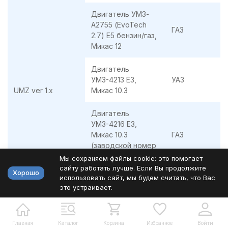
Двигатель УМЗ-
А2755 (EvoTech
ГАЗ
2.7) E5 бензин/газ,
Микас 12
Двигатель
УМЗ-4213 E3,
УАЗ
UMZ ver 1.x
Микас 10.3
Двигатель
УМЗ-4216 E3,
Микас 10.3
ГАЗ
(заводской номер
4216.3763 000)
Мы сохраняем файлы cookie: это помогает
сайту работать лучше. Если Вы продолжите
Хорошо
использовать сайт, мы будем считать, что Вас
Двигатель
это устраивает.
УМЗ-42164 E4,
ГАЗ
Микас 12.3
Двигатель
Главная
Каталог
Корзина
Избранное
Войти