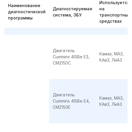
Используется
Наименование
Диагностируемая
на
диагностической
система, ЭБУ
транспортных
программы
средствах
Двигатель
Камаз, МАЗ,
Cummins 4ISBe E3,
КАвЗ, ЛиАЗ
CМ2150C
Двигатель
Камаз, МАЗ,
Cummins 4ISBe E4,
КАвЗ, ЛиАЗ
CМ2150E