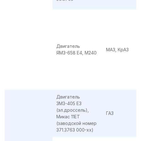
Двигатель
МАЗ, КрАЗ
ЯМЗ-658 E4, M240
Двигатель
ЗМЗ-405 Е3
(эл.дроссель),
ГАЗ
Микас 11ET
(заводской номер
371.3763 000-хх)