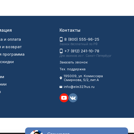
мация
Контакты
а и оплата
8 (800) 555-96-25
Звонок бесплатный по РФ
я и возврат
+7 (812) 241-10-78
я программа
Для звонков из г. Санкт-Петербург
 скидки
Заказать звонок
Тех. поддержка
195009, ул. Комиссара
ам
Смирнова, 5/2, лит.А
нии
info@elm327rus.ru
ы