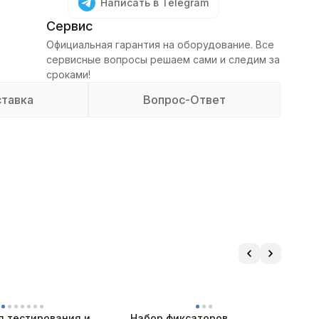
Написать в Telegram
Сервис
Официальная гарантия на оборудование. Все
сервисные вопросы решаем сами и следим за
сроками!
тавка
Вопрос-Ответ
я тестирования и
Набор фиксаторов
У