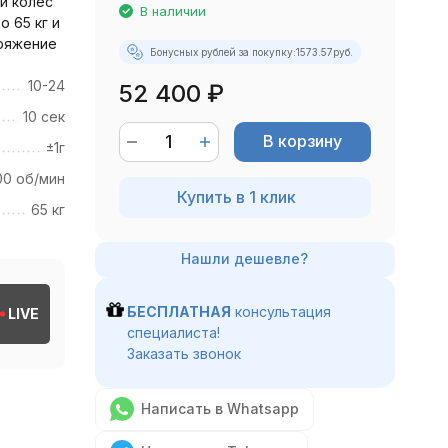
и колёс
В наличии
 65 кг и
ряжение
Бонусных рублей за покупку:
1573.57
руб.
10-24
52 400
₽
10 сек
В корзину
±1г
00 об/мин
Купить в 1 клик
65 кг
БЕСПЛАТНАЯ
консультация
LIVE
специалиста!
Заказать звонок
Написать в Whatsapp