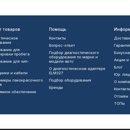
г товаров
Помощь
Инфор
тическое
Контакты
Доставк
вание
Вопрос-ответ
Гаранти
вание для
Подбор диагностического
Бонусна
ировки пробега
оборудования по марке и
Акции и
вание для чип-
модели авто
Блог
О диагностическом адаптере
ники и кабели
ELM327
Юр. лиц
омеры лакокрасочного
Подбор оборудования
О компа
я
Бренды
Контакт
ммное обеспечение
Отзывы
ТОПы