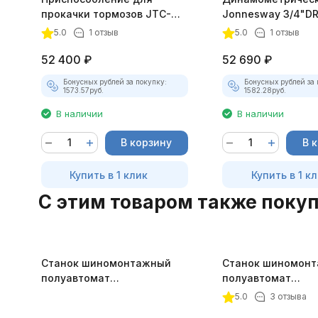
прокачки тормозов JTC-
Jonnesway 3/4"DR
4331
1000 Нм
5.0
1 отзыв
5.0
1 отзыв
52 400
₽
52 690
₽
Бонусных рублей за покупку:
Бонусных рублей за 
1573.57
руб.
1582.28
руб.
В наличии
В наличии
В корзину
В 
Купить в 1 клик
Купить в 1 к
C этим товаром также поку
Станок шиномонтажный
Станок шиномон
полуавтомат
полуавтомат
СТАНКОИМПОРТ (10"-22")
СТАНКОИМПОРТ (1
5.0
3 отзыва
380В GT-300A
220В GT-305A