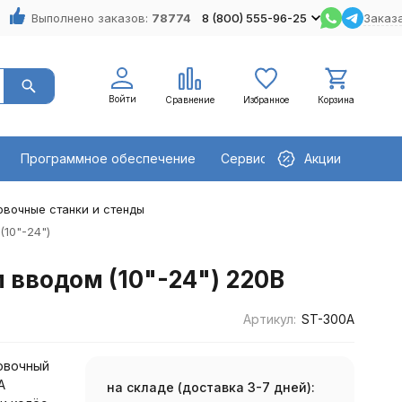
Выполнено заказов:
78774
8 (800) 555-96-25
Заказа
Войти
Сравнение
Избранное
Корзина
Программное обеспечение
Сервисное оборудование
Акции
вочные станки и стенды
10"-24")
вводом (10"-24") 220В
Артикул:
ST-300A
овочный
A
на складе (доставка 3-7 дней):