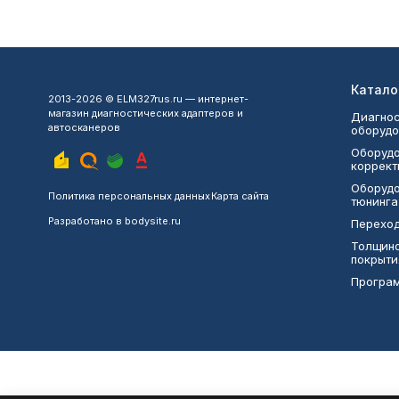
Катало
2013-2026 © ELM327rus.ru — интернет-
магазин диагностических адаптеров и
Диагнос
автосканеров
оборудо
Оборудо
коррект
Оборудо
Политика персональных данных
Карта сайта
тюнинга
Разработано в
bodysite.ru
Переход
Толщин
покрыти
Програ