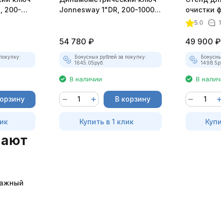
, 200-
Jonnesway 1"DR, 200-1000
очистки 
Нм
Launch C
5.0
54 780
₽
49 900
₽
покупку:
Бонусных рублей за покупку:
Бонусны
1645.05
руб.
1498.5
р
В наличии
В нали
корзину
В корзину
лик
Купить в 1 клик
Купи
пают
тажный
2"-26")