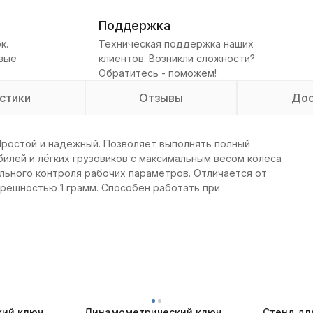
Поддержка
к.
Техническая поддержка наших
овые
клиентов. Возникли сложности?
Обратитесь - поможем!
стики
Отзывы
Дос
 Простой и надёжный. Позволяет выполнять полный
билей и лёгких грузовиков с максимальным весом колеса
льного контроля рабочих параметров. Отличается от
решностью 1 грамм. Способен работать при
ий ключ
Динамометрический ключ
Стенд дл