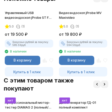
Управляемый USB
Видеоэндоскоп jProbe MV
видеоэндоскоп jProbe ST Far
Maxivideo
Focus
5.0
(1)
5.0
(1)
от
19 500
₽
от
19 800
₽
Бонусных рублей за покупку:
Бонусных рублей за покупку:
585.59
руб.
594.59
руб.
В наличии
В наличии
В корзину
В корзину
Купить в 1 клик
Купить в 1 клик
C этим товаром также
покупают
хит
хит
Профессиональный мотор-
Дымогенератор ГД-01
тестер DIAMAG 2 (полный/
полный комплект