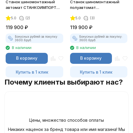
Станок шиномонтажный
Станок шиномонтажный
автомат СТАНКОИМПОРТ
полуавтомат
(10"-24") 380В GT-201A
СТАНКОИМПОРТ (12"-26")
5.0
(2)
5.0
(3)
220В GT-305A
119 900
₽
119 900
₽
Бонусных рублей за покупку:
Бонусных рублей за покупку:
3600.6
руб.
3600.6
руб.
В наличии
В наличии
В корзину
В корзину
Купить в 1 клик
Купить в 1 клик
Почему клиенты выбирают нас?
Цены, множество способов оплаты
Никаких наценок за бренд товара или имя магазина! Мы