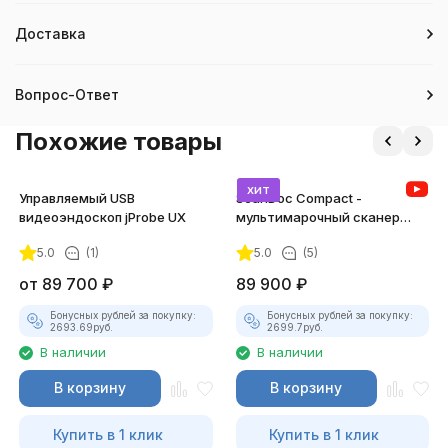
Доставка
Вопрос-Ответ
Похожие товары
хит
Управляемый USB
ScanDoc Compact -
видеоэндоскоп jProbe UX
мультимарочный сканер
(Полный)
5.0
(1)
5.0
(5)
от
89 700
₽
89 900
₽
Бонусных рублей за покупку:
Бонусных рублей за покупку:
2693.69
руб.
2699.7
руб.
В наличии
В наличии
В корзину
В корзину
Купить в 1 клик
Купить в 1 клик