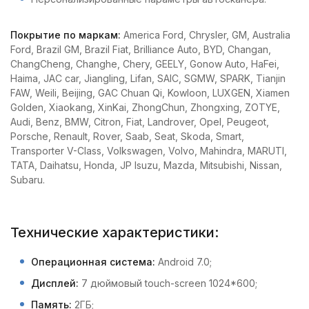
Покрытие по маркам:
America Ford, Chrysler, GM, Australia
Ford, Brazil GM, Brazil Fiat, Brilliance Auto, BYD, Changan,
ChangCheng, Changhe, Chery, GEELY, Gonow Auto, HaFei,
Haima, JAC car, Jiangling, Lifan, SAIC, SGMW, SPARK, Tianjin
FAW, Weili, Beijing, GAC Chuan Qi, Kowloon, LUXGEN, Xiamen
Golden, Xiaokang, XinKai, ZhongChun, Zhongxing, ZOTYE,
Audi, Benz, BMW, Citron, Fiat, Landrover, Opel, Peugeot,
Porsche, Renault, Rover, Saab, Seat, Skoda, Smart,
Transporter V-Class, Volkswagen, Volvo, Mahindra, MARUTI,
TATA, Daihatsu, Honda, JP Isuzu, Mazda, Mitsubishi, Nissan,
Subaru.
Технические характеристики:
Операционная система:
Android 7.0;
Дисплей:
7 дюймовый touch-screen 1024*600;
Память:
2ГБ;