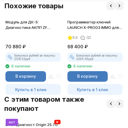
Похожие товары
Модуль для ДК-5:
Программатор ключей
Диагностика АКПП ZF
LAUNCH X-PROG3 IMMO для
Ergopower EST-37/A (ID 1002)
X431
5.0
(2)
70 880
₽
68 400
₽
Бонусных рублей за покупку:
Бонусных рублей за покупку:
2128.53
руб.
2054.05
руб.
В наличии
В наличии
В корзину
В корзину
Купить в 1 клик
Купить в 1 клик
C этим товаром также
покупают
хит
ВАСЯ Диагност Origin 25.7.0