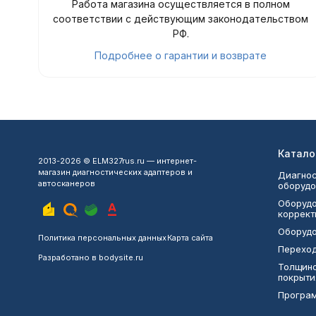
Работа магазина осуществляется в полном
соответствии с действующим законодательством
РФ.
Подробнее о гарантии и возврате
Катало
2013-2026 © ELM327rus.ru — интернет-
магазин диагностических адаптеров и
Диагнос
автосканеров
оборудо
Оборудо
коррект
Оборудо
Политика персональных данных
Карта сайта
Переход
Разработано в
bodysite.ru
Толщин
покрыти
Програ