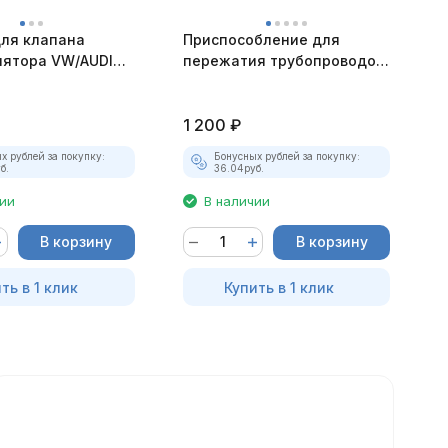
для клапана
Приспособление для
Х
лятора VW/AUDI
пережатия трубопроводов
т
.0 TFSI JTC-6701
топливной, тормозной и
6
вакуумной системы JTC-
2
1342
1 200
₽
1
х рублей за покупку:
Бонусных рублей за покупку:
б.
36.04
руб.
чии
В наличии
В корзину
В корзину
ть в 1 клик
Купить в 1 клик