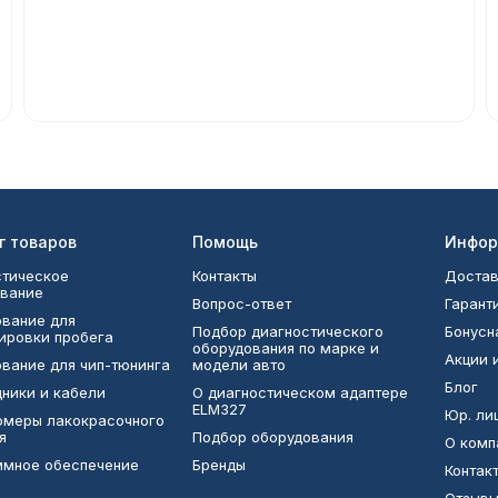
г товаров
Помощь
Инфор
тическое
Контакты
Достав
вание
Вопрос-ответ
Гарант
вание для
Подбор диагностического
Бонусн
ировки пробега
оборудования по марке и
Акции 
вание для чип-тюнинга
модели авто
Блог
ники и кабели
О диагностическом адаптере
ELM327
Юр. ли
омеры лакокрасочного
я
Подбор оборудования
О комп
ммное обеспечение
Бренды
Контак