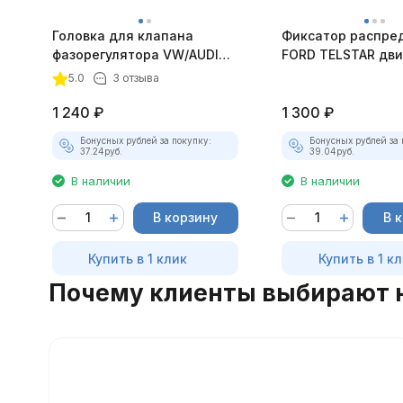
Головка для клапана
Фиксатор распре
фазорегулятора VW/AUDI
FORD TELSTAR дви
дв. 1.8, 2.0 TFSI 2016- JTC-
2.0 JTC-1813
5.0
3 отзыва
6702
1 240
₽
1 300
₽
Бонусных рублей за покупку:
Бонусных рублей за 
37.24
руб.
39.04
руб.
В наличии
В наличии
В корзину
В 
Купить в 1 клик
Купить в 1 к
Почему клиенты выбирают 