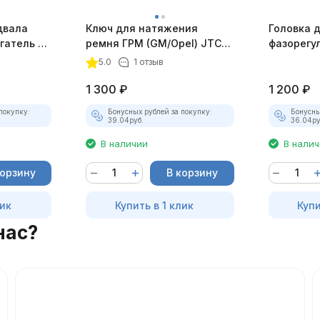
двала
Ключ для натяжения
Головка 
гатель KF
ремня ГРМ (GM/Opel) JTC-
фазорегу
4484
дв. 1.8, 2
5.0
1 отзыв
1 300
₽
1 200
₽
покупку:
Бонусных рублей за покупку:
Бонусны
39.04
руб.
36.04
ру
В наличии
В нали
корзину
В корзину
лик
Купить в 1 клик
Купи
нас?