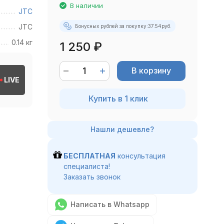
В наличии
JTC
JTC
Бонусных рублей за покупку:
37.54
руб.
0.14 кг
1 250
₽
В корзину
LIVE
Купить в 1 клик
БЕСПЛАТНАЯ
консультация
специалиста!
Заказать звонок
Написать в Whatsapp