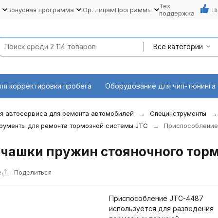
Тех.
Бонусная программа
Юр. лицам
Программы
В
поддержка
Все категории
ля корректировки пробега
Оборудование для чип-тюнинга
я автосервиса для ремонта автомобилей
Специнструменты
рументы для ремонта тормозной системы JTC
Приспособление 
 чашки пружин стояночного тор
е
Поделиться
Приспособление JTC-4487
используется для разведения