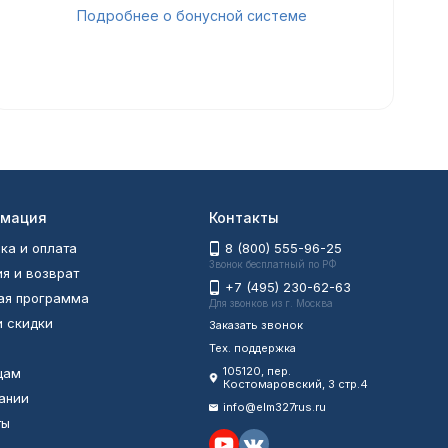
Подробнее о бонусной системе
мация
Контакты
ка и оплата
8 (800) 555-96-25
Звонок бесплатный по РФ
ия и возврат
+7 (495) 230-62-63
ая программа
Для звонков из г. Москва
и скидки
Заказать звонок
Тех. поддержка
105120, пер.
цам
Костомаровский, 3 стр.4
ании
info@elm327rus.ru
ты