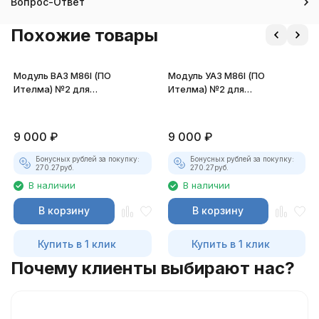
Вопрос-Ответ
Похожие товары
Модуль ВАЗ М86I (ПО
Модуль УАЗ М86I (ПО
Ителма) №2 для
Ителма) №2 для
MasterEditPro
MasterEditPro
9 000
₽
9 000
₽
Бонусных рублей за покупку:
Бонусных рублей за покупку:
270.27
руб.
270.27
руб.
В наличии
В наличии
В корзину
В корзину
Купить в 1 клик
Купить в 1 клик
Почему клиенты выбирают нас?