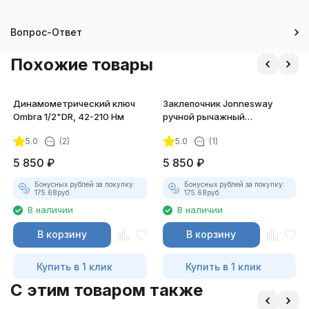
Вопрос-Ответ
Похожие товары
Динамометрический ключ
Заклепочник Jonnesway
Ombra 1/2"DR, 42-210 Нм
ручной рычажный
усиленный, 3.2 - 6.4 мм
5.0
(2)
5.0
(1)
5 850
₽
5 850
₽
Бонусных рублей за покупку:
Бонусных рублей за покупку:
175.68
руб.
175.68
руб.
В наличии
В наличии
В корзину
В корзину
Купить в 1 клик
Купить в 1 клик
C этим товаром также