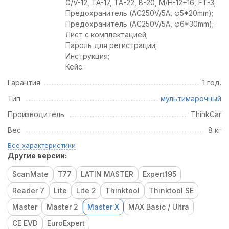
G/V-12, TA-17, TA-22, B-20, M/H-12+16, FT-3;
Предохранитель (AC250V/5A, φ5*20mm);
Предохранитель (AC250V/5A, φ6*30mm);
Лист с комплектацией;
Пароль для регистрации;
Инструкция;
Кейс.
Гарантия
1 год.
Тип
мультимарочный
Производитель
ThinkCar
Вес
8 кг
Все характеристики
Другие версии:
ScanMate
T77
LATIN MASTER
Expert195
Reader 7
Lite
Lite 2
Thinktool
Thinktool SE
Master
Master 2
Master X
MAX Basic / Ultra
CE EVD
EuroExpert