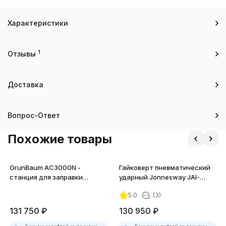
Характеристики
1
Отзывы
Доставка
Вопрос-Ответ
Похожие товары
GrunBaum AC3000N -
Гайковерт пневматический
станция для заправки
ударный Jonnesway JAI-
кондиционеров
6225-8 1"DR 3000 об/мин.,
5.0
(3)
3388 Нм
131 750
₽
130 950
₽